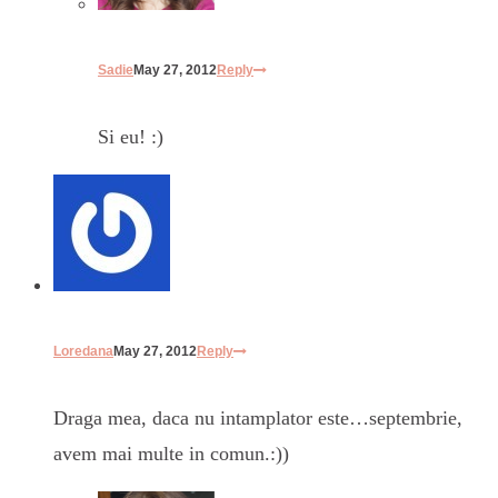
Sadie
May 27, 2012
Reply
Si eu! :)
Loredana
May 27, 2012
Reply
Draga mea, daca nu intamplator este…septembrie,
avem mai multe in comun.:))