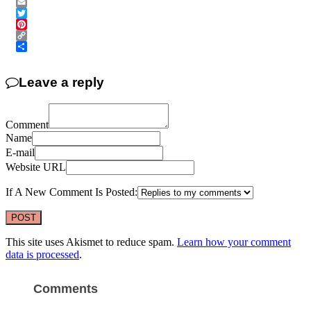
Messenger
Email
Twitter
Pinterest
Copy
Link
Share
Leave a reply
Comment
Name
E-mail
Website URL
If A New Comment Is Posted:
This site uses Akismet to reduce spam.
Learn how your comment
data is processed
.
Comments