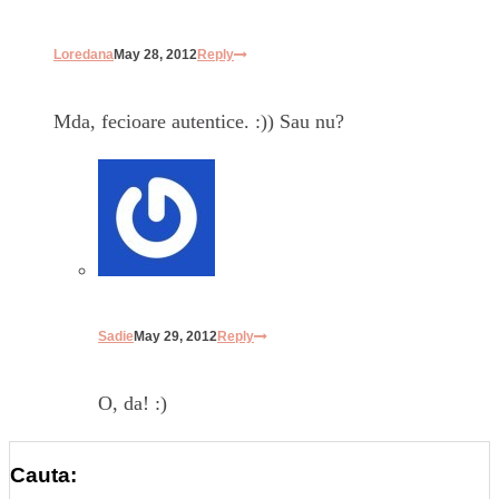
Loredana
May 28, 2012
Reply
Mda, fecioare autentice. :)) Sau nu?
Sadie
May 29, 2012
Reply
O, da! :)
Cauta: