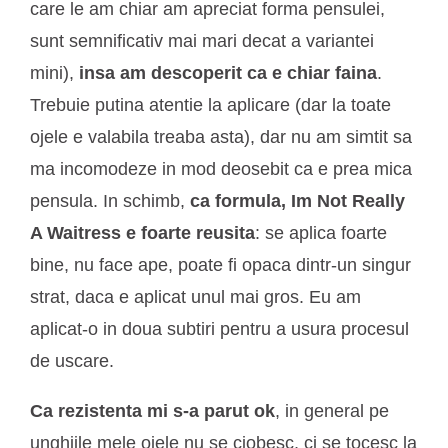
care le am chiar am apreciat forma pensulei,
sunt semnificativ mai mari decat a variantei
mini),
insa am descoperit ca e chiar faina
.
Trebuie putina atentie la aplicare (dar la toate
ojele e valabila treaba asta), dar nu am simtit sa
ma incomodeze in mod deosebit ca e prea mica
pensula. In schimb,
ca formula, Im Not Really
A Waitress e foarte reusita
: se aplica foarte
bine, nu face ape, poate fi opaca dintr-un singur
strat, daca e aplicat unul mai gros. Eu am
aplicat-o in doua subtiri pentru a usura procesul
de uscare.
Ca rezistenta mi s-a parut ok
, in general pe
unghiile mele ojele nu se ciobesc, ci se tocesc la