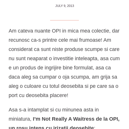
JULY 9, 2013
Am cateva nuante OPI in mica mea colectie, dar
recunosc ca-s printre cele mai frumoase! Am
considerat ca sunt niste produse scumpe si care
nu sunt neaparat o investitie inteleapta, asa cum
e un produs de ingrijire bine formulat, asa ca
daca aleg sa cumpar o oja scumpa, am grija sa
aleg o culoare cu totul deosebita si pe care sa o
port cu deosebita placere!
Asa s-a intamplat si cu minunea asta in
miniatura,
I’m Not Really A Waitress de la OPI,
un rosu intens cu irizatii deosebite
: