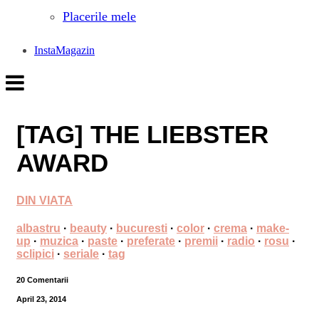
Placerile mele
InstaMagazin
[TAG] THE LIEBSTER
AWARD
DIN VIATA
albastru
·
beauty
·
bucuresti
·
color
·
crema
·
make-
up
·
muzica
·
paste
·
preferate
·
premii
·
radio
·
rosu
·
sclipici
·
seriale
·
tag
20 Comentarii
April 23, 2014