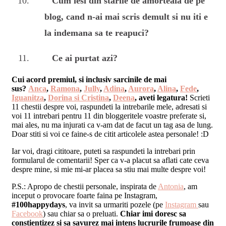
Cum iesi din starile de amorteala de pe
blog, cand n-ai mai scris demult si nu iti e
la indemana sa te reapuci?
Ce ai purtat azi?
Cui acord premiul, si inclusiv sarcinile de mai
sus?
Anca
,
Ramona
,
Jully
,
Adina
,
Aurora
,
Alina
,
Fede
,
Iguanitza
,
Dorina si Cristina
,
Deena
, aveti legatura!
Scrieti
11 chestii despre voi, raspundeti la intrebarile mele, adresati si
voi 11 intrebari pentru 11 din bloggeritele voastre preferate si,
mai ales, nu ma injurati ca v-am dat de facut un tag asa de lung.
Doar stiti si voi ce faine-s de citit articolele astea personale! :D
Iar voi, dragi cititoare, puteti sa raspundeti la intrebari prin
formularul de comentarii! Sper ca v-a placut sa aflati cate ceva
despre mine, si mie mi-ar placea sa stiu mai multe despre voi!
P.S.: Apropo de chestii personale, inspirata de
Antonia
, am
inceput o provocare foarte faina pe Instagram,
#100happydays
, va invit sa urmariti pozele (pe
Instagram
sau
Facebook
) sau chiar sa o preluati.
Chiar imi doresc sa
constientizez si sa savurez mai intens lucrurile frumoase din