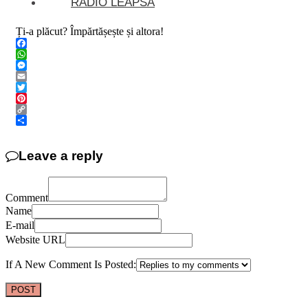
RADIO LEAPSA
Ți-a plăcut? Împărtășește și altora!
Facebook
WhatsApp
Messenger
Email
Twitter
Pinterest
Copy
Link
Share
Leave a reply
Comment
Name
E-mail
Website URL
If A New Comment Is Posted: