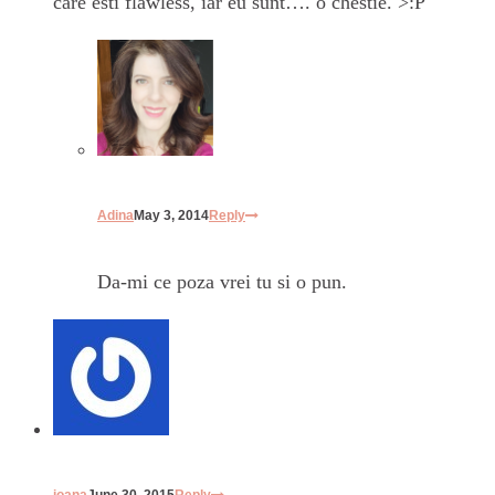
care esti flawless, iar eu sunt…. o chestie. >:P
Adina
May 3, 2014
Reply
Da-mi ce poza vrei tu si o pun.