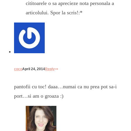
cititoarele o sa aprecieze nota personala a
articolului. Spor la scris!:*
coco
April 24, 2014
Reply
pantofii cu toc! daaa…numai ca nu prea pot sa-i
port…si am o groaza :)