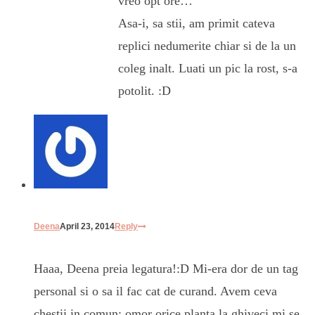
vreo opt ore…
Asa-i, sa stii, am primit cateva
replici nedumerite chiar si de la un
coleg inalt. Luati un pic la rost, s-a
potolit. :D
Deena
April 23, 2014
Reply
Haaa, Deena preia legatura!:D Mi-era dor de un tag
personal si o sa il fac cat de curand. Avem ceva
chestii in comun: omor orice planta la ghiveci mi se