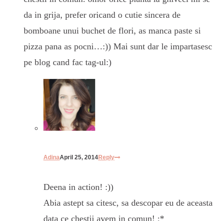
da in grija, prefer oricand o cutie sincera de
bomboane unui buchet de flori, as manca paste si
pizza pana as pocni…:)) Mai sunt dar le impartasesc
pe blog cand fac tag-ul:)
Adina
April 25, 2014
Reply
Deena in action! :))
Abia astept sa citesc, sa descopar eu de aceasta
data ce chestii avem in comun! :*