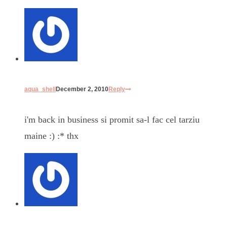
aqua_shell
December 2, 2010
Reply
i'm back in business si promit sa-l fac cel tarziu
maine :) :* thx