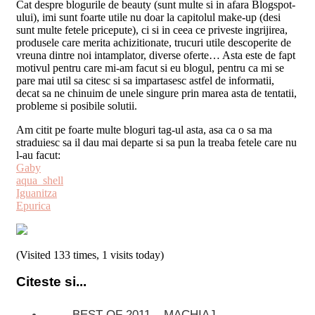
Cat despre blogurile de beauty (sunt multe si in afara Blogspot-
ului), imi sunt foarte utile nu doar la capitolul make-up (desi
sunt multe fetele pricepute), ci si in ceea ce priveste ingrijirea,
produsele care merita achizitionate, trucuri utile descoperite de
vreuna dintre noi intamplator, diverse oferte… Asta este de fapt
motivul pentru care mi-am facut si eu blogul, pentru ca mi se
pare mai util sa citesc si sa impartasesc astfel de informatii,
decat sa ne chinuim de unele singure prin marea asta de tentatii,
probleme si posibile solutii.
Am citit pe foarte multe bloguri tag-ul asta, asa ca o sa ma
straduiesc sa il dau mai departe si sa pun la treaba fetele care nu
l-au facut:
Gaby
aqua_shell
Iguanitza
Epurica
(Visited 133 times, 1 visits today)
Citeste si...
BEST OF 2011 – MACHIAJ