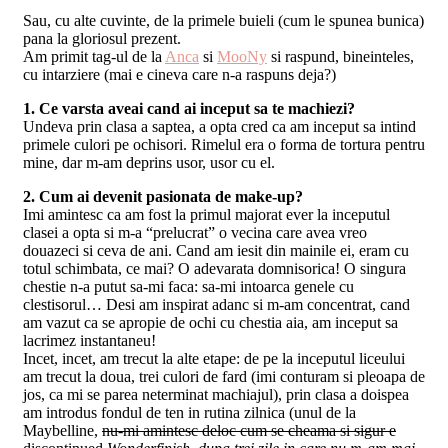
Sau, cu alte cuvinte, de la primele buieli (cum le spunea bunica)
pana la gloriosul prezent.
Am primit tag-ul de la
Anca
si
MooNy
si raspund, bineinteles,
cu intarziere (mai e cineva care n-a raspuns deja?)
1. Ce varsta aveai cand ai inceput sa te machiezi?
Undeva prin clasa a saptea, a opta cred ca am inceput sa intind
primele culori pe ochisori. Rimelul era o forma de tortura pentru
mine, dar m-am deprins usor, usor cu el.
2. Cum ai devenit pasionata de make-up?
Imi amintesc ca am fost la primul majorat ever la inceputul
clasei a opta si m-a “prelucrat” o vecina care avea vreo
douazeci si ceva de ani. Cand am iesit din mainile ei, eram cu
totul schimbata, ce mai? O adevarata domnisorica! O singura
chestie n-a putut sa-mi faca: sa-mi intoarca genele cu
clestisorul… Desi am inspirat adanc si m-am concentrat, cand
am vazut ca se apropie de ochi cu chestia aia, am inceput sa
lacrimez instantaneu!
Incet, incet, am trecut la alte etape: de pe la inceputul liceului
am trecut la doua, trei culori de fard (imi conturam si pleoapa de
jos, ca mi se parea neterminat machiajul), prin clasa a doispea
am introdus fondul de ten in rutina zilnica (unul de la
Maybelline,
nu-mi amintesc deloc cum se cheama si sigur e