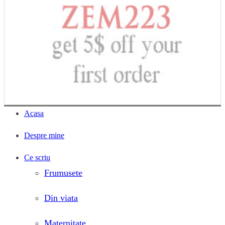
Acasa
Despre mine
Ce scriu
Frumusete
Din viata
Maternitate