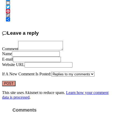
Messenger
Email
Twitter
Pinterest
Copy
Link
Share
Leave a reply
Comment
Name
E-mail
Website URL
If A New Comment Is Posted:
This site uses Akismet to reduce spam.
Learn how your comment
data is processed
.
Comments