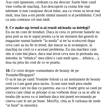
Asa cum spuneam, credeam ca ma descurc foarte bine cand
vine vorba de machiaj. Am descoperit ca exista fete mai
talentate si mai curajoase decat mine, asa ca vreau sa invat mai
mult, insa fara a-mi pierde simtul masurii si al penibilului. Cred
ca asta conteaza cel mai mult.
9. Ce make-up trend n-ai reusit nicioada sa intelegi?
Eu nu tin cont de trenduri. Daca in ceea ce priveste hainele nu
prea poti sa nu te supui pentru ca la un moment dat gasesti in
magazine numai hainele “la moda” si tre’sa scotocesti dupa
ceva care sa nu fie in trend, dar macar sa te avantajeze, la
machiaj nu cred ca e aceeasi problema. Eu ma machiez cum
stiu si cum imi place, daca mai invat ceva nou in perioada aia,
introduc in “tehnica” mea (desi e cam mult spus… tehnica…),
insa nu prea tin cont de ce se poarta.
10.
Ce crezi despre comunitatea de beauty de pe
Youtube/Blogspot?
O sa le iau pe rand: Youtube folosit ca un instrument de beauty
cred ca l-am gasit prea tarziu. Acum sunt mult prea multe
persoane care isi dau cu parerea, asa ca e foarte greu sa cauti pe
cineva care chiar se pricepe si nu vorbeste doar ca sa se afle in
treaba (de aceea va si intebam daca imi puteti recomanda pe
cineva care le are pe bune. MooNy, chia as fi curioasa de unde
“ai furat” tu meserie).