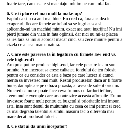
foarte tare, cam asta e si machiajul minim pe care mi-l fac.
6. Ce-ti place cel mai mult la make-up?
Faptul ca stiu ca arat mai bine. Eu cred ca, fara a cadea in
exagerari, fiecare femeie ar trebui sa se ingrijeasca si,
aplicandu-mi un machiaj minim, exact asa arat: ingrijita! Nu imi
pierd jumate din viata in fata oglinzii, dar nici nu mi-ar placea
sa ies fara sa imi si acordat macar cinci sau zece minute pentru a
cizela ce a lasat mama natura.
7. Care este parerea ta in legatura cu firmele low-end vs.
cele high-end?
Am prea putine produse high-end, iar cele pe care le am sunt
primite. Am incercat sa cresc calitatea fondului de ten folosit,
pentru ca eu consider ca asta e baza pe care lucrez si atunci
merita sa investesc mai mult. Restul produselor, daca ar fi foarte
bune, dar aplicate pe o baza proasta, ar avea de suferit oricum.
Nu cred ca nu se poate face ceva frumos cu farduri ieftine,
avem multe exemple care ar contrazice aceasta afirmatie. Eu nu
investesc foarte mult pentru ca bugetul si prioritatile imi impun
asta, insa sunt destul de multumita cu ceea ce imi permit si cred
ca mai degraba talentul si simtul masurii fac o diferenta mai
mare decat produsul folosit.
8. Ce sfat ai da unui incepator?