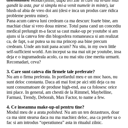
discontinued
Wonderfinish, dupa trei zile in care nu m-am mai
gandit la asta, pur si simplu mi-a venit numele in minte
), iar
blush-ul abia de vreo doi ani (desi e inca un produs care ridica
probleme pentru mine).
Pana acum cateva luni credeam ca ma descurc foarte bine, am
machiat chiar si vreo doua mirese. Totul pana cand un concediu
medical prelungit m-a facut sa caut make-up pe youtube si am
ajuns si la cateva fete din blogosfera romaneasca si am realizat
ca, de fapt, s-ar putea sa nu ma princep asa bine precum
credeam. Unde am trait pana acum? Nu stiu, in my own little
self-sufficient world. Am inceput sa ma mai uit pe youtube, insa
deja e o ingramadeala acolo, ca nu mai stiu cine merita urmarit.
Recomadari, ceva?
3. Care sunt cateva din firmele tale preferate?
Nu am o firma preferata. In portfardul meu e un moc haos, nu
sunt deloc constanta. Daca ati mai fost pe aici stiti deja ca nu
sunt consumatoare de produse high-end, asa ca folosesc orice
imi place. In general, am chestii de la Rimmel, Maybelline,
Farmasi, Trendy, Deborah, Max Factor, to name a few.
4. Ce inseamna make-up-ul pentru tine?
Modul meu de a arata
polished.
Nu am un ten dezastruos, doar
ca ma simt stearsa daca nu ma machiez deloc, asa ca prefer sa o
fac si am introdus “operatiunea” asta in ritualul zilnic.