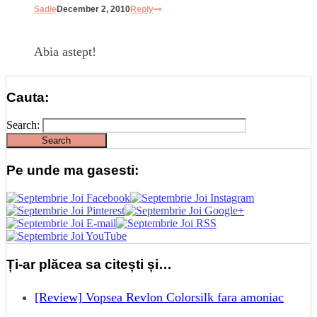
Sadie
December 2, 2010
Reply
Abia astept!
Cauta:
Search:
Pe unde ma gasesti:
Ți-ar plăcea sa citești și…
[Review] Vopsea Revlon Colorsilk fara amoniac