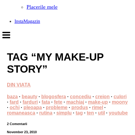
Placerile mele
InstaMagazin
TAG “MY MAKE-UP
STORY”
DIN VIATA
baza
·
beauty
·
blogosfera
·
concediu
·
creion
·
culori
·
fard
·
farduri
·
fata
·
fete
·
machiaj
·
make-up
·
moony
·
ochi
·
pleoapa
·
probleme
·
produs
·
rimel
·
romaneasca
·
rutina
·
simplu
·
tag
·
ten
·
util
·
youtube
2 Comentarii
November 23, 2010