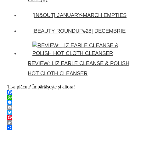
[IN&OUT] JANUARY-MARCH EMPTIES
[BEAUTY ROUNDUP#28] DECEMBRIE
REVIEW: LIZ EARLE CLEANSE & POLISH
HOT CLOTH CLEANSER
Ți-a plăcut? Împărtășește și altora!
Facebook
WhatsApp
Messenger
Email
Twitter
Pinterest
Copy
Link
Share