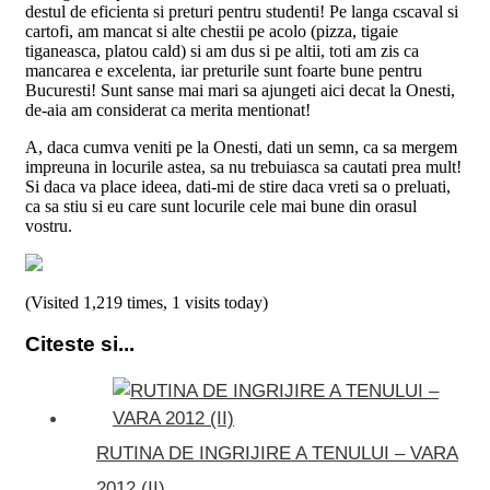
destul de eficienta si preturi pentru studenti! Pe langa cscaval si
cartofi, am mancat si alte chestii pe acolo (pizza, tigaie
tiganeasca, platou cald) si am dus si pe altii, toti am zis ca
mancarea e excelenta, iar preturile sunt foarte bune pentru
Bucuresti! Sunt sanse mai mari sa ajungeti aici decat la Onesti,
de-aia am considerat ca merita mentionat!
A, daca cumva veniti pe la Onesti, dati un semn, ca sa mergem
impreuna in locurile astea, sa nu trebuiasca sa cautati prea mult!
Si daca va place ideea, dati-mi de stire daca vreti sa o preluati,
ca sa stiu si eu care sunt locurile cele mai bune din orasul
vostru.
(Visited 1,219 times, 1 visits today)
Citeste si...
RUTINA DE INGRIJIRE A TENULUI – VARA
2012 (II)