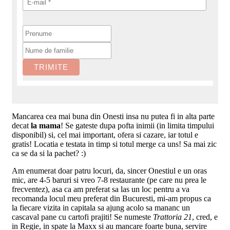
Mancarea cea mai buna din Onesti insa nu putea fi in alta parte
decat
la mama
! Se gateste dupa pofta inimii (in limita timpului
disponibil) si, cel mai important, ofera si cazare, iar totul e
gratis! Locatia e testata in timp si totul merge ca uns! Sa mai zic
ca se da si la pachet? :)
Am enumerat doar patru locuri, da, sincer Onestiul e un oras
mic, are 4-5 baruri si vreo 7-8 restaurante (pe care nu prea le
frecventez), asa ca am preferat sa las un loc pentru a va
recomanda locul meu preferat din Bucuresti, mi-am propus ca
la fiecare vizita in capitala sa ajung acolo sa mananc un
cascaval pane cu cartofi prajiti! Se numeste
Trattoria 21
, cred, e
in Regie, in spate la Maxx si au mancare foarte buna, servire