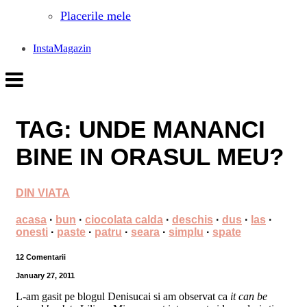
Placerile mele
InstaMagazin
TAG: UNDE MANANCI
BINE IN ORASUL MEU?
DIN VIATA
acasa
·
bun
·
ciocolata calda
·
deschis
·
dus
·
las
·
onesti
·
paste
·
patru
·
seara
·
simplu
·
spate
12 Comentarii
January 27, 2011
L-am gasit pe blogul Denisucai si am observat ca
it can be