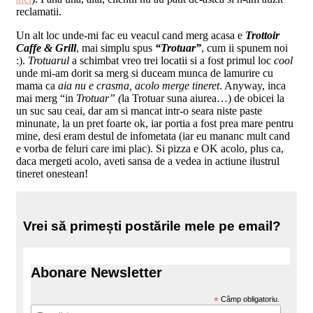
reclamatii.
Un alt loc unde-mi fac eu veacul cand merg acasa e
Trottoir
Caffe & Grill
, mai simplu spus
“Trotuar”
, cum ii spunem noi
:).
Trotuarul
a schimbat vreo trei locatii si a fost primul loc
cool
unde mi-am dorit sa merg si duceam munca de lamurire cu
mama ca
aia nu e crasma, acolo merge tineret
. Anyway, inca
mai merg “in
Trotuar” (
la Trotuar suna aiurea…) de obicei la
un suc sau ceai, dar am si mancat intr-o seara niste paste
minunate, la un pret foarte ok, iar portia a fost prea mare pentru
mine, desi eram destul de infometata (iar eu mananc mult cand
e vorba de feluri care imi plac). Si pizza e OK acolo, plus ca,
daca mergeti acolo, aveti sansa de a vedea in actiune ilustrul
tineret onestean!
Vrei să primești postările mele pe email?
Abonare Newsletter
*
Câmp obligatoriu.