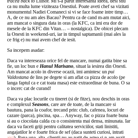
traced back to
Lilisor. Mi s-a parut interesanta ideea, desi stiu
ca nu multa lume viziteaza Onestiul. Poate aveti chef sa vizitati
monumentul Nadiei Comaneci si vi se face foame intre timp…
A, de ce nu am ales Bacau? Pentru ca de cand m-am mutat aici,
am mancat o singura data in oras (la KFC, ca imi era dor de
mesele de la KFC din Vitan… – nostalgica). De obicei plecam
la Onesti in weekend-uri, iar in timpul saptamanii (mai ales la
ce frig e) nu mai avem chef de iesit.
Sa incepem asadar:
Daca va intereseaza orice fel de mancare, numai gatita bine sa
fie, un loc bun e
Hanul Marisano
, situat la iesirea din Onesti.
Am mancat acolo in diverse ocazii, imi amintesc un
pui
Valdostana
de lins pe degete si am aflat ca pizza de acolo (pe
langa faptul ca e cat toata masa) este extraordinar de buna. O sa
o incerc cat de curand!
Daca va plac locurile cu tineret (si de fitze), nou deschis in oras
e complexul
Seasons
, care are de toate, de la mancare si
bautura, pana la coafor, trecand prin: club, cafenea, locuri de
cazare (parca), piscina, spa… Anyway, fac o pizza foarte buna
si au o ciocolata calda cu o consistenta mai densa, minunata. Iar
daca va faceti griji pentru calitatea serviciilor, stati linistiti,
angajatilor le e foarte frica de sef (daca sunteti curiosi, intrati
aici
). Pana una, alta, clientii nu au patit de-astea si n-am auzit