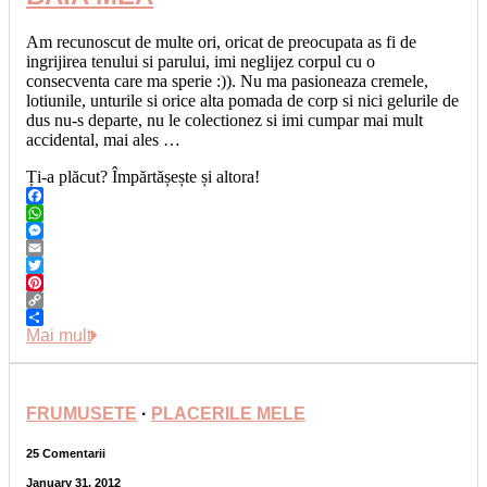
Am recunoscut de multe ori, oricat de preocupata as fi de
ingrijirea tenului si parului, imi neglijez corpul cu o
consecventa care ma sperie :)). Nu ma pasioneaza cremele,
lotiunile, unturile si orice alta pomada de corp si nici gelurile de
dus nu-s departe, nu le colectionez si imi cumpar mai mult
accidental, mai ales …
Ți-a plăcut? Împărtășește și altora!
Facebook
WhatsApp
Messenger
Email
Twitter
Pinterest
Copy
Link
Share
Mai mult
FRUMUSETE
·
PLACERILE MELE
25 Comentarii
January 31, 2012