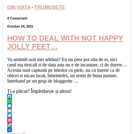
DIN VIATA
·
FRUMUSETE
4 Comentarii
October 24, 2011
HOW TO DEAL WITH NOT HAPPY
JOLLY FEET…
Va amintiti noii mei adidasi? Eu nu prea pot uita de ei, nici
cand ma descalt si de data asta nu e de incantare, ci de durere…
Acestia sunt captusiti pe interior cu piele, nu cu burete ca de
obicei si mi-au facut, bineinteles, un semn de buna purtare.
Intreband pe un grup de bloggerite …
Ți-a plăcut? Împărtășește și altora!
Facebook
WhatsApp
Messenger
Email
Twitter
Pinterest
Copy