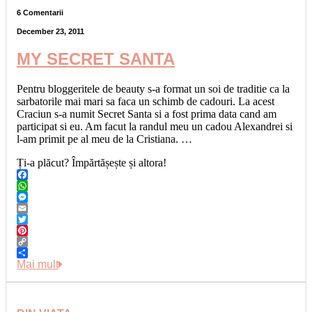
6 Comentarii
December 23, 2011
MY SECRET SANTA
Pentru bloggeritele de beauty s-a format un soi de traditie ca la
sarbatorile mai mari sa faca un schimb de cadouri. La acest
Craciun s-a numit Secret Santa si a fost prima data cand am
participat si eu. Am facut la randul meu un cadou Alexandrei si
l-am primit pe al meu de la Cristiana. …
Ți-a plăcut? Împărtășește și altora!
Facebook
WhatsApp
Messenger
Email
Twitter
Pinterest
Copy
Link
Share
Mai mult