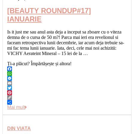
[BEAUTY ROUNDUP#17]
IANUARIE
Is it just me sau anul asta deja a inceput sa zboare cu o viteza
demna de o cursa de 50 m?! Parca mai ieri era revelionul si
faceam retrospectiva lunii decembrie, iar acum deja trebuie sa-
mi fac tema lunii ianuarie. Iata, deci, cele mai noi achizitii:
VICHY Aerateint Mineral – 15 lei de la …
Ți-a plăcut? Împărtășește și altora!
Facebook
WhatsApp
Messenger
Email
Twitter
Pinterest
Copy
Link
Share
Mai mult
DIN VIATA