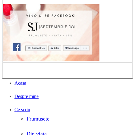
Acasa
Despre mine
Ce scriu
Frumusete
Din viata