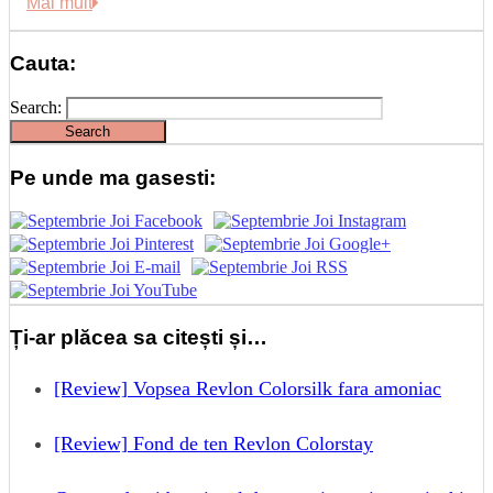
Link
Share
Mai mult
Cauta:
Search:
Pe unde ma gasesti:
Ți-ar plăcea sa citești și…
[Review] Vopsea Revlon Colorsilk fara amoniac
[Review] Fond de ten Revlon Colorstay