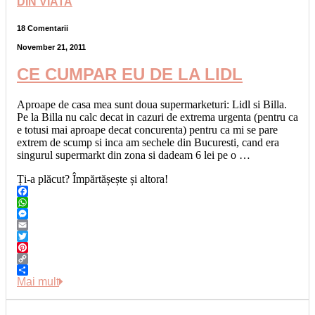
DIN VIATA
18 Comentarii
November 21, 2011
CE CUMPAR EU DE LA LIDL
Aproape de casa mea sunt doua supermarketuri: Lidl si Billa.
Pe la Billa nu calc decat in cazuri de extrema urgenta (pentru ca
e totusi mai aproape decat concurenta) pentru ca mi se pare
extrem de scump si inca am sechele din Bucuresti, cand era
singurul supermarkt din zona si dadeam 6 lei pe o …
Ți-a plăcut? Împărtășește și altora!
Facebook
WhatsApp
Messenger
Email
Twitter
Pinterest
Copy
Link
Share
Mai mult