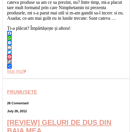
cateva produse sa am ce sa prezint, nu? Intre timp, mi-a placut
tare mult formatul prin care Nimphetamin isi prezenta
produsele, mi s-a parut mai util si m-am gandit sa-l incerc si eu.
Asadar, ce-am mai golit eu in lunile trecute: Sunt cateva …
Ți-a plăcut? Împărtășește și altora!
Facebook
WhatsApp
Messenger
Email
Twitter
Pinterest
Copy
Link
Share
Mai mult
FRUMUSETE
26 Comentarii
July 26, 2012
[REVIEW] GELURI DE DUS DIN
BAIA MEA