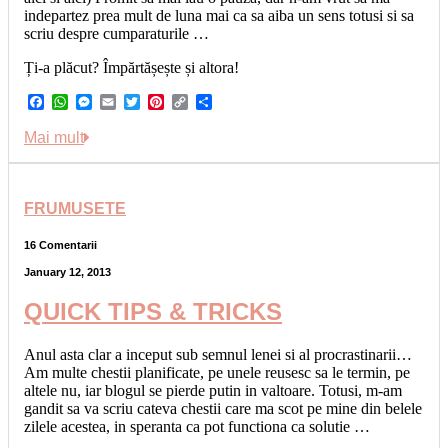
indepartez prea mult de luna mai ca sa aiba un sens totusi si sa
scriu despre cumparaturile …
Ți-a plăcut? Împărtășește și altora!
Facebook
WhatsApp
Messenger
Email
Twitter
Pinterest
Copy
Share
Link
Mai mult
FRUMUSETE
16 Comentarii
January 12, 2013
QUICK TIPS & TRICKS
Anul asta clar a inceput sub semnul lenei si al procrastinarii…
Am multe chestii planificate, pe unele reusesc sa le termin, pe
altele nu, iar blogul se pierde putin in valtoare. Totusi, m-am
gandit sa va scriu cateva chestii care ma scot pe mine din belele
zilele acestea, in speranta ca pot functiona ca solutie …