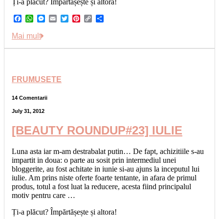
Ți-a plăcut? Împărtășește și altora!
Facebook
WhatsApp
Messenger
Email
Twitter
Pinterest
Copy
Share
Link
Mai mult
FRUMUSETE
14 Comentarii
July 31, 2012
[BEAUTY ROUNDUP#23] IULIE
Luna asta iar m-am destrabalat putin… De fapt, achizitiile s-au
impartit in doua: o parte au sosit prin intermediul unei
bloggerite, au fost achitate in iunie si-au ajuns la inceputul lui
iulie. Am prins niste oferte foarte tentante, in afara de primul
produs, totul a fost luat la reducere, acesta fiind principalul
motiv pentru care …
Ți-a plăcut? Împărtășește și altora!