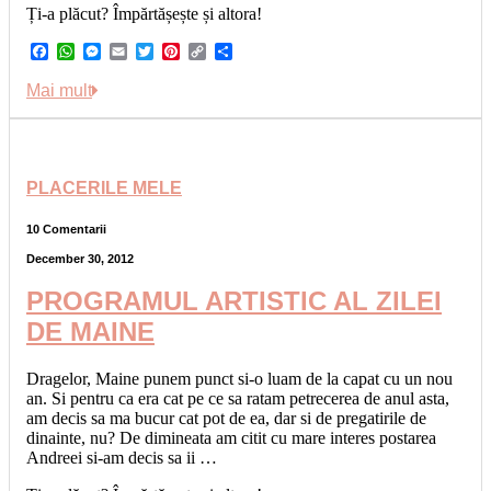
Ți-a plăcut? Împărtășește și altora!
Facebook
WhatsApp
Messenger
Email
Twitter
Pinterest
Copy
Share
Link
Mai mult
PLACERILE MELE
10 Comentarii
December 30, 2012
PROGRAMUL ARTISTIC AL ZILEI
DE MAINE
Dragelor, Maine punem punct si-o luam de la capat cu un nou
an. Si pentru ca era cat pe ce sa ratam petrecerea de anul asta,
am decis sa ma bucur cat pot de ea, dar si de pregatirile de
dinainte, nu? De dimineata am citit cu mare interes postarea
Andreei si-am decis sa ii …