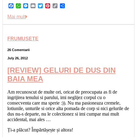
Facebook
WhatsApp
Messenger
Email
Twitter
Pinterest
Copy
Share
Link
Mai mult
FRUMUSETE
26 Comentarii
July 26, 2012
[REVIEW] GELURI DE DUS DIN
BAIA MEA
Am recunoscut de multe ori, oricat de preocupata as fi de
ingrijirea tenului si parului, imi neglijez corpul cu o
consecventa care ma sperie :)). Nu ma pasioneaza cremele,
lotiunile, unturile si orice alta pomada de corp si nici gelurile de
dus nu-s departe, nu le colectionez si imi cumpar mai mult
accidental, mai ales …
Ți-a plăcut? Împărtășește și altora!