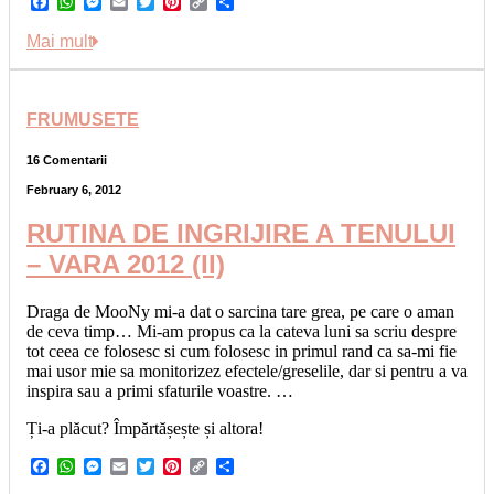
Facebook
WhatsApp
Messenger
Email
Twitter
Pinterest
Copy
Share
Link
Mai mult
FRUMUSETE
16 Comentarii
February 6, 2012
RUTINA DE INGRIJIRE A TENULUI
– VARA 2012 (II)
Draga de MooNy mi-a dat o sarcina tare grea, pe care o aman
de ceva timp… Mi-am propus ca la cateva luni sa scriu despre
tot ceea ce folosesc si cum folosesc in primul rand ca sa-mi fie
mai usor mie sa monitorizez efectele/greselile, dar si pentru a va
inspira sau a primi sfaturile voastre. …
Ți-a plăcut? Împărtășește și altora!
Facebook
WhatsApp
Messenger
Email
Twitter
Pinterest
Copy
Share
Link