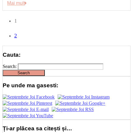
Mai mult
1
2
Cauta:
Search:
Pe unde ma gasesti:
Ți-ar plăcea sa citești și…