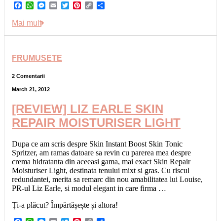
Facebook
WhatsApp
Messenger
Email
Twitter
Pinterest
Copy
Share
Link
Mai mult
FRUMUSETE
2 Comentarii
March 21, 2012
[REVIEW] LIZ EARLE SKIN
REPAIR MOISTURISER LIGHT
Dupa ce am scris despre Skin Instant Boost Skin Tonic
Spritzer, am ramas datoare sa revin cu parerea mea despre
crema hidratanta din aceeasi gama, mai exact Skin Repair
Moisturiser Light, destinata tenului mixt si gras. Cu riscul
redundantei, merita sa remarc din nou amabilitatea lui Louise,
PR-ul Liz Earle, si modul elegant in care firma …
Ți-a plăcut? Împărtășește și altora!