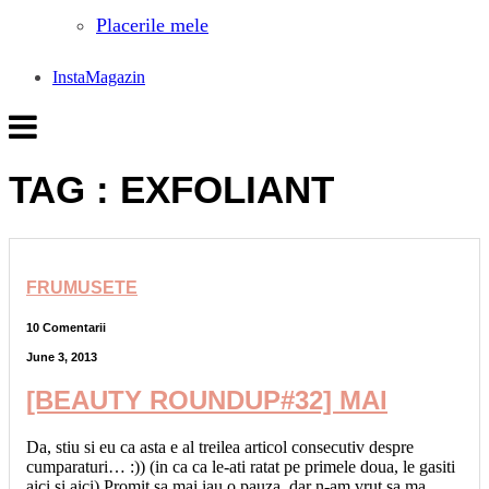
Placerile mele
InstaMagazin
TAG : EXFOLIANT
FRUMUSETE
10 Comentarii
June 3, 2013
[BEAUTY ROUNDUP#32] MAI
Da, stiu si eu ca asta e al treilea articol consecutiv despre
cumparaturi… :)) (in ca ca le-ati ratat pe primele doua, le gasiti
aici si aici) Promit sa mai iau o pauza, dar n-am vrut sa ma