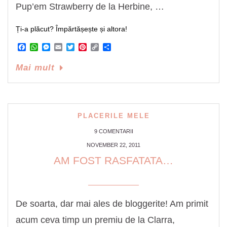
Pup’em Strawberry de la Herbine, …
Ți-a plăcut? Împărtășește și altora!
Facebook
WhatsApp
Messenger
Email
Twitter
Pinterest
Copy
Share
Link
Mai mult
PLACERILE MELE
9 COMENTARII
NOVEMBER 22, 2011
AM FOST RASFATATA…
De soarta, dar mai ales de bloggerite! Am primit
acum ceva timp un premiu de la Clarra,