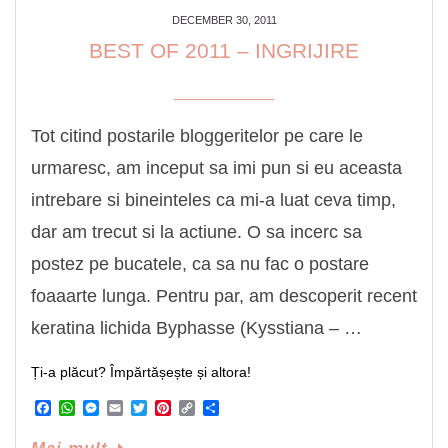
DECEMBER 30, 2011
BEST OF 2011 – INGRIJIRE
Tot citind postarile bloggeritelor pe care le
urmaresc, am inceput sa imi pun si eu aceasta
intrebare si bineinteles ca mi-a luat ceva timp,
dar am trecut si la actiune. O sa incerc sa
postez pe bucatele, ca sa nu fac o postare
foaaarte lunga. Pentru par, am descoperit recent
keratina lichida Byphasse (Kysstiana – …
Ți-a plăcut? Împărtășește și altora!
Facebook
WhatsApp
Messenger
Email
Twitter
Pinterest
Copy
Share
Link