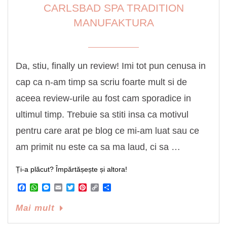
CARLSBAD SPA TRADITION
MANUFAKTURA
Da, stiu, finally un review! Imi tot pun cenusa in
cap ca n-am timp sa scriu foarte mult si de
aceea review-urile au fost cam sporadice in
ultimul timp. Trebuie sa stiti insa ca motivul
pentru care arat pe blog ce mi-am luat sau ce
am primit nu este ca sa ma laud, ci sa …
Ți-a plăcut? Împărtășește și altora!
Facebook
WhatsApp
Messenger
Email
Twitter
Pinterest
Copy
Share
Link
Mai mult