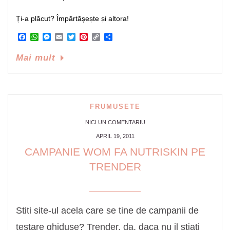
Ți-a plăcut? Împărtășește și altora!
Facebook
WhatsApp
Messenger
Email
Twitter
Pinterest
Copy
Share
Link
Mai mult
FRUMUSETE
NICI UN COMENTARIU
APRIL 19, 2011
CAMPANIE WOM FA NUTRISKIN PE
TRENDER
Stiti site-ul acela care se tine de campanii de
testare ghiduse? Trender, da, daca nu il stiati