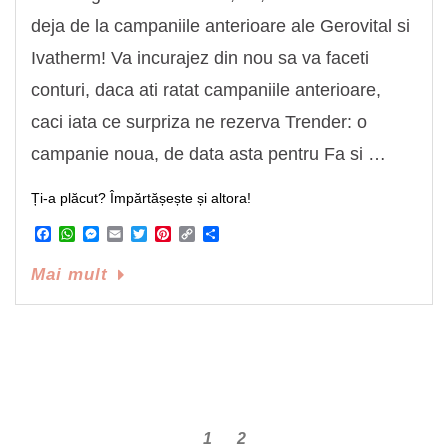
deja de la campaniile anterioare ale Gerovital si
Ivatherm! Va incurajez din nou sa va faceti
conturi, daca ati ratat campaniile anterioare,
caci iata ce surpriza ne rezerva Trender: o
campanie noua, de data asta pentru Fa si …
Ți-a plăcut? Împărtășește și altora!
Facebook
WhatsApp
Messenger
Email
Twitter
Pinterest
Copy
Share
Link
Mai mult
1
2