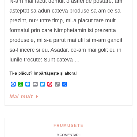
N-am mai facut demult o astfel de postare, am
asteptat sa adun cateva produse sa am ce sa
prezint, nu? Intre timp, mi-a placut tare mult
formatul prin care Nimphetamin isi prezenta
produsele, mi s-a parut mai util si m-am gandit
sa-l incerc si eu. Asadar, ce-am mai golit eu in
lunile trecute: Sunt cateva …
Ți-a plăcut? Împărtășește și altora!
Facebook
WhatsApp
Messenger
Email
Twitter
Pinterest
Copy
Share
Link
Mai mult
FRUMUSETE
9 COMENTARII