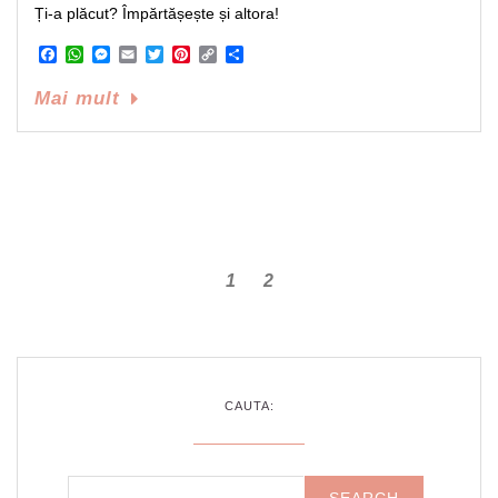
Ți-a plăcut? Împărtășește și altora!
Facebook
WhatsApp
Messenger
Email
Twitter
Pinterest
Copy
Share
Link
Mai mult
1
2
CAUTA: