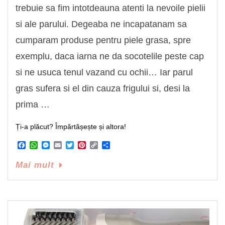
trebuie sa fim intotdeauna atenti la nevoile pielii
si ale parului. Degeaba ne incapatanam sa
cumparam produse pentru piele grasa, spre
exemplu, daca iarna ne da socotelile peste cap
si ne usuca tenul vazand cu ochii… Iar parul
gras sufera si el din cauza frigului si, desi la
prima …
Ți-a plăcut? Împărtășește și altora!
Facebook
WhatsApp
Messenger
Email
Twitter
Pinterest
Copy
Share
Link
Mai mult