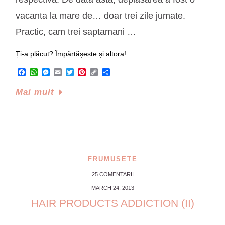
vacanta la mare de… doar trei zile jumate.
Practic, cam trei saptamani …
Ți-a plăcut? Împărtășește și altora!
Facebook
WhatsApp
Messenger
Email
Twitter
Pinterest
Copy
Share
Link
Mai mult
FRUMUSETE
25 COMENTARII
MARCH 24, 2013
HAIR PRODUCTS ADDICTION (II)