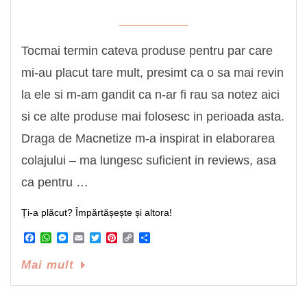
Tocmai termin cateva produse pentru par care
mi-au placut tare mult, presimt ca o sa mai revin
la ele si m-am gandit ca n-ar fi rau sa notez aici
si ce alte produse mai folosesc in perioada asta.
Draga de Macnetize m-a inspirat in elaborarea
colajului – ma lungesc suficient in reviews, asa
ca pentru …
Ți-a plăcut? Împărtășește și altora!
Facebook
WhatsApp
Messenger
Email
Twitter
Pinterest
Copy
Share
Link
Mai mult