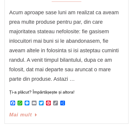
Acum aproape sase luni am realizat ca aveam
prea multe produse pentru par, din care
majoritatea stateau nefolosite: fie gasisem
inlocuitori mai buni si le abandonasem, fie
aveam altele in folosinta si isi asteptau cuminti
randul. A venit timpul bilantului, dupa ce am
folosit, dat mai departe sau aruncat o mare
parte din produse. Astazi …
Ți-a plăcut? Împărtășește și altora!
Facebook
WhatsApp
Messenger
Email
Twitter
Pinterest
Copy
Share
Link
Mai mult