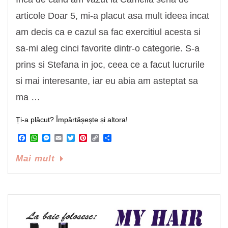
articole Doar 5, mi-a placut asa mult ideea incat
am decis ca e cazul sa fac exercitiul acesta si
sa-mi aleg cinci favorite dintr-o categorie. S-a
prins si Stefana in joc, ceea ce a facut lucrurile
si mai interesante, iar eu abia am asteptat sa
ma …
Ți-a plăcut? Împărtășește și altora!
Facebook
WhatsApp
Messenger
Email
Twitter
Pinterest
Copy
Share
Link
Mai mult