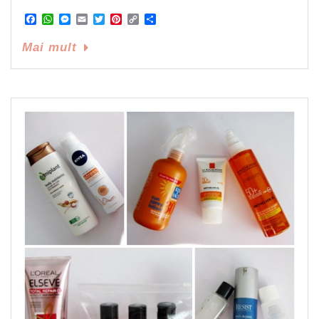
Facebook
WhatsApp
Messenger
Email
Twitter
Pinterest
Copy
Share
Link
Mai mult