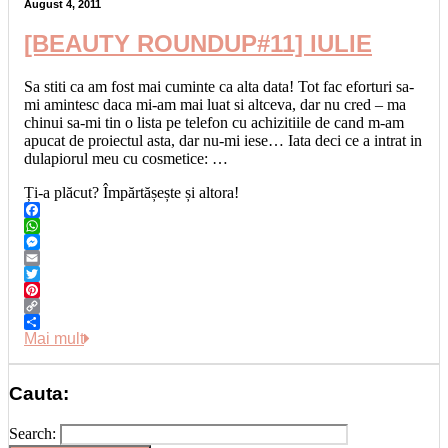
August 4, 2011
[BEAUTY ROUNDUP#11] IULIE
Sa stiti ca am fost mai cuminte ca alta data! Tot fac eforturi sa-
mi amintesc daca mi-am mai luat si altceva, dar nu cred – ma
chinui sa-mi tin o lista pe telefon cu achizitiile de cand m-am
apucat de proiectul asta, dar nu-mi iese… Iata deci ce a intrat in
dulapiorul meu cu cosmetice: …
Ți-a plăcut? Împărtășește și altora!
Facebook
WhatsApp
Messenger
Email
Twitter
Pinterest
Copy
Link
Share
Mai mult
Cauta:
Search: