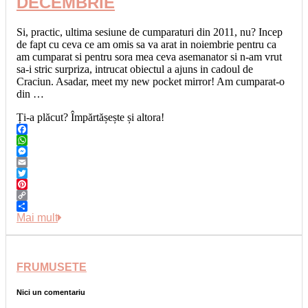
DECEMBRIE
Si, practic, ultima sesiune de cumparaturi din 2011, nu? Incep
de fapt cu ceva ce am omis sa va arat in noiembrie pentru ca
am cumparat si pentru sora mea ceva asemanator si n-am vrut
sa-i stric surpriza, intrucat obiectul a ajuns in cadoul de
Craciun. Asadar, meet my new pocket mirror! Am cumparat-o
din …
Ți-a plăcut? Împărtășește și altora!
Facebook
WhatsApp
Messenger
Email
Twitter
Pinterest
Copy
Link
Share
Mai mult
FRUMUSETE
Nici un comentariu