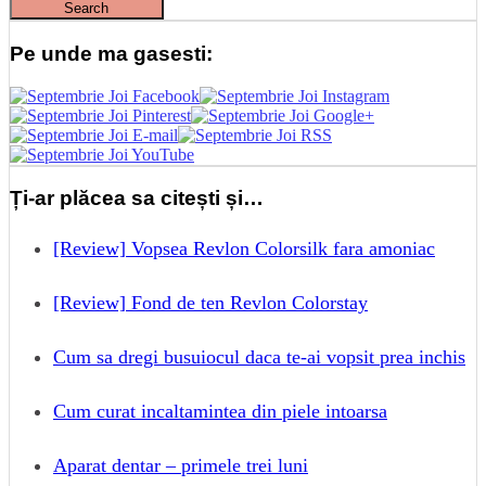
Pe unde ma gasesti:
Ți-ar plăcea sa citești și…
[Review] Vopsea Revlon Colorsilk fara amoniac
[Review] Fond de ten Revlon Colorstay
Cum sa dregi busuiocul daca te-ai vopsit prea inchis
Cum curat incaltamintea din piele intoarsa
Aparat dentar – primele trei luni