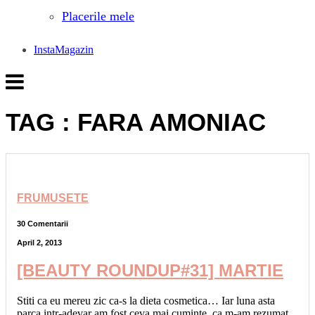
Placerile mele
InstaMagazin
TAG : FARA AMONIAC
FRUMUSETE
30 Comentarii
April 2, 2013
[BEAUTY ROUNDUP#31] MARTIE
Stiti ca eu mereu zic ca-s la dieta cosmetica… Iar luna asta
parca intr-adevar am fost ceva mai cuminte, ca m-am rezumat