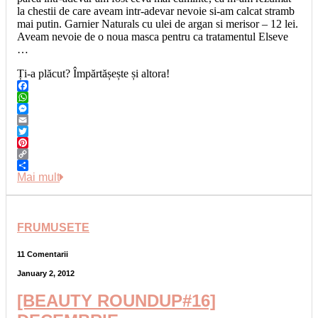
la chestii de care aveam intr-adevar nevoie si-am calcat stramb
mai putin. Garnier Naturals cu ulei de argan si merisor – 12 lei.
Aveam nevoie de o noua masca pentru ca tratamentul Elseve
…
Ți-a plăcut? Împărtășește și altora!
Facebook
WhatsApp
Messenger
Email
Twitter
Pinterest
Copy
Link
Share
Mai mult
FRUMUSETE
11 Comentarii
January 2, 2012
[BEAUTY ROUNDUP#16]