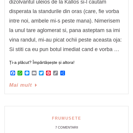
dizolvantul uleios de la Kallos si-l cautam
disperata la standurile din oras (care, fie vorba
intre noi, ambele mi-s peste mana). Nimerisem
la unul tare aglomerat si, pana asteptam sa imi
vina randul, mi-au picat ochii peste aceasta oja:
Si stiti ca eu pun botul imediat cand e vorba …
Ți-a plăcut? Împărtășește și altora!
Facebook
WhatsApp
Messenger
Email
Twitter
Pinterest
Copy
Share
Link
Mai mult
FRUMUSETE
7 COMENTARII