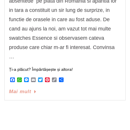
absentede pe piata din Romania si aparitia lor
in tara a constituit un sir lung de surprize, in
functie de orasele in care au fost aduse. De
cand au ajuns la noi, am vazut tot mai multe
swatches Essence si observasem cateva
produse care chiar m-ar fi interesat. Convinsa
…
Ți-a plăcut? Împărtășește și altora!
Facebook
WhatsApp
Messenger
Email
Twitter
Pinterest
Copy
Share
Link
Mai mult