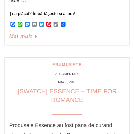
face …
Ți-a plăcut? Împărtășește și altora!
Facebook
WhatsApp
Messenger
Email
Twitter
Pinterest
Copy
Share
Link
Mai mult
FRUMUSETE
29 COMENTARII
MAY 3, 2012
[SWATCH] ESSENCE – TIME FOR
ROMANCE
Produsele Essence au fost pana de curand