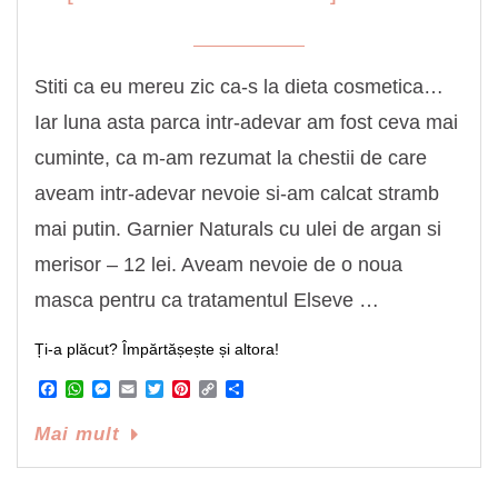
Stiti ca eu mereu zic ca-s la dieta cosmetica…
Iar luna asta parca intr-adevar am fost ceva mai
cuminte, ca m-am rezumat la chestii de care
aveam intr-adevar nevoie si-am calcat stramb
mai putin. Garnier Naturals cu ulei de argan si
merisor – 12 lei. Aveam nevoie de o noua
masca pentru ca tratamentul Elseve …
Ți-a plăcut? Împărtășește și altora!
Facebook
WhatsApp
Messenger
Email
Twitter
Pinterest
Copy
Share
Link
Mai mult