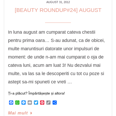
AUGUST 31, 2012
[BEAUTY ROUNDUP#24] AUGUST
In luna august am cumparat cateva chestii
pentru prima oara… S-au adunat, ca de obicei,
multe maruntisuri datorate unor impulsuri de
moment: de unde n-am mai cumparat o oja de
cateva luni, acum am luat 3! Nu dezvalui mai
multe, va las sa le descoperiti cu tot cu poze si
astept sa-mi spuneti ce vreti …
Ți-a plăcut? Împărtășește și altora!
Facebook
WhatsApp
Messenger
Email
Twitter
Pinterest
Copy
Share
Link
Mai mult