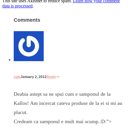
This site uses Akismet to reduce spam.
Learn how your comment
data is processed
.
Comments
vale
January 2, 2012
Reply
Deabia astept sa ne spui cum e samponul de la
Kallos! Am incercat cateva produse de la ei si mi au
placut.
Credeam ca samponul e mult mai scump.:D:”>