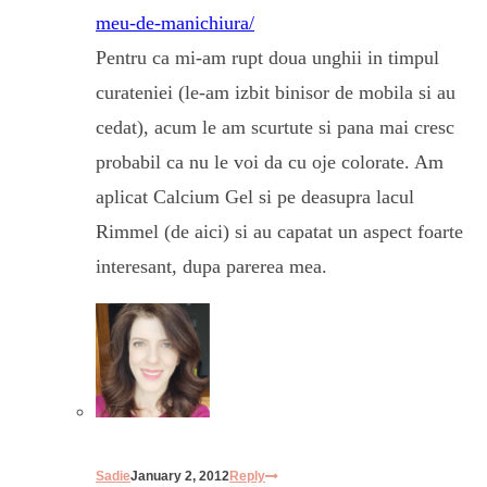
meu-de-manichiura/
Pentru ca mi-am rupt doua unghii in timpul
curateniei (le-am izbit binisor de mobila si au
cedat), acum le am scurtute si pana mai cresc
probabil ca nu le voi da cu oje colorate. Am
aplicat Calcium Gel si pe deasupra lacul
Rimmel (de aici) si au capatat un aspect foarte
interesant, dupa parerea mea.
Sadie
January 2, 2012
Reply