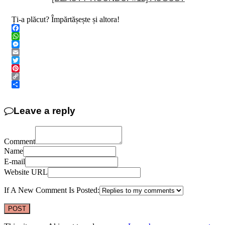
Ți-a plăcut? Împărtășește și altora!
Facebook
WhatsApp
Messenger
Email
Twitter
Pinterest
Copy
Link
Share
Leave a reply
Comment
Name
E-mail
Website URL
If A New Comment Is Posted: