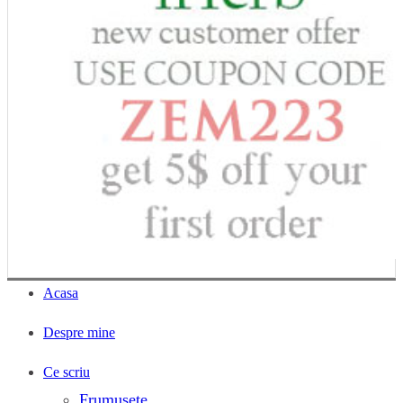
Acasa
Despre mine
Ce scriu
Frumusete