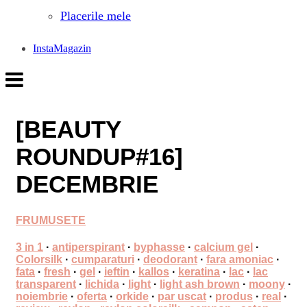
Placerile mele
InstaMagazin
[BEAUTY
ROUNDUP#16]
DECEMBRIE
FRUMUSETE
3 in 1
·
antiperspirant
·
byphasse
·
calcium gel
·
Colorsilk
·
cumparaturi
·
deodorant
·
fara amoniac
·
fata
·
fresh
·
gel
·
ieftin
·
kallos
·
keratina
·
lac
·
lac
transparent
·
lichida
·
light
·
light ash brown
·
moony
·
noiembrie
·
oferta
·
orkide
·
par uscat
·
produs
·
real
·