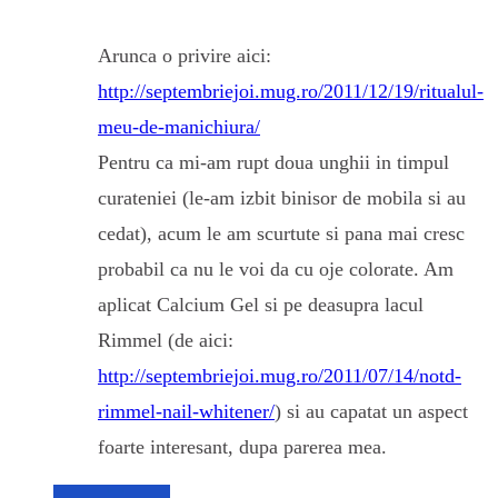
Arunca o privire aici:
http://septembriejoi.mug.ro/2011/12/19/ritualul-
meu-de-manichiura/
Pentru ca mi-am rupt doua unghii in timpul
curateniei (le-am izbit binisor de mobila si au
cedat), acum le am scurtute si pana mai cresc
probabil ca nu le voi da cu oje colorate. Am
aplicat Calcium Gel si pe deasupra lacul
Rimmel (de aici:
http://septembriejoi.mug.ro/2011/07/14/notd-
rimmel-nail-whitener/
) si au capatat un aspect
foarte interesant, dupa parerea mea.