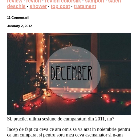
review
·
revlon
·
revlon colorsilk
·
sampon
·
saten
deschis
·
shower
·
top coat
·
tratament
11 Comentarii
January 2, 2012
Si, practic, ultima sesiune de cumparaturi din 2011, nu?
Incep de fapt cu ceva ce am omis sa va arat in noiembrie pentru
ca am cumparat si pentru sora mea ceva asemanator si n-am