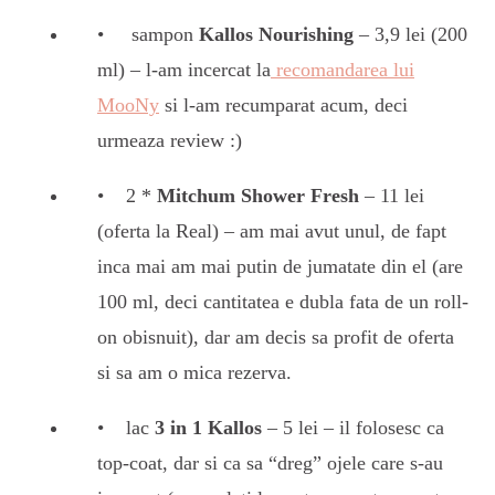
sampon
Kallos Nourishing
– 3,9 lei (200
ml) – l-am incercat la
recomandarea lui
MooNy
si l-am recumparat acum, deci
urmeaza review :)
2 *
Mitchum Shower Fresh
– 11 lei
(oferta la Real) – am mai avut unul, de fapt
inca mai am mai putin de jumatate din el (are
100 ml, deci cantitatea e dubla fata de un roll-
on obisnuit), dar am decis sa profit de oferta
si sa am o mica rezerva.
lac
3 in 1 Kallos
– 5 lei – il folosesc ca
top-coat, dar si ca sa “dreg” ojele care s-au