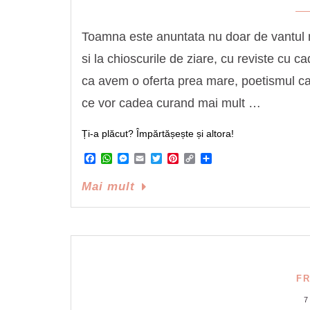
Toamna este anuntata nu doar de vantul m
si la chioscurile de ziare, cu reviste cu c
ca avem o oferta prea mare, poetismul car
ce vor cadea curand mai mult …
Ți-a plăcut? Împărtășește și altora!
Facebook
WhatsApp
Messenger
Email
Twitter
Pinterest
Copy
Share
Link
Mai mult
F
7