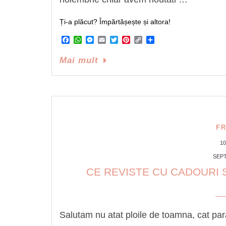
Ți-a plăcut? Împărtășește și altora!
Facebook
WhatsApp
Messenger
Email
Twitter
Pinterest
Copy
Share
Link
Mai mult
F
1
SEPT
CE REVISTE CU CADOURI 
Salutam nu atat ploile de toamna, cat par