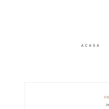
ACASA
F
2