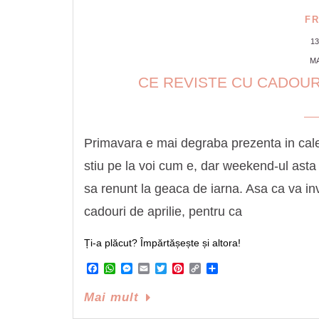
F
1
MA
CE REVISTE CU CADOURI
Primavara e mai degraba prezenta in calen
stiu pe la voi cum e, dar weekend-ul asta
sa renunt la geaca de iarna. Asa ca va in
cadouri de aprilie, pentru ca
Ți-a plăcut? Împărtășește și altora!
Facebook
WhatsApp
Messenger
Email
Twitter
Pinterest
Copy
Share
Link
Mai mult