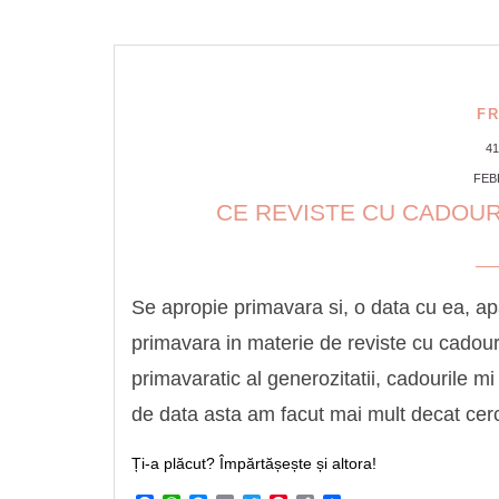
F
4
FEB
CE REVISTE CU CADOURI
Se apropie primavara si, o data cu ea, ap
primavara in materie de reviste cu cadour
primavaratic al generozitatii, cadourile mi
de data asta am facut mai mult decat cer
Ți-a plăcut? Împărtășește și altora!