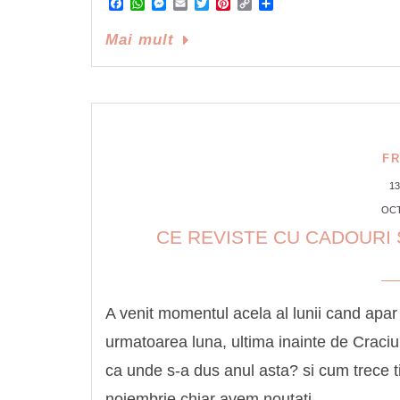
Facebook
WhatsApp
Messenger
Email
Twitter
Pinterest
Copy
Share
Link
Mai mult
F
1
OCT
CE REVISTE CU CADOURI 
A venit momentul acela al lunii cand apar 
urmatoarea luna, ultima inainte de Crac
ca unde s-a dus anul asta? si cum trece t
noiembrie chiar avem noutati …