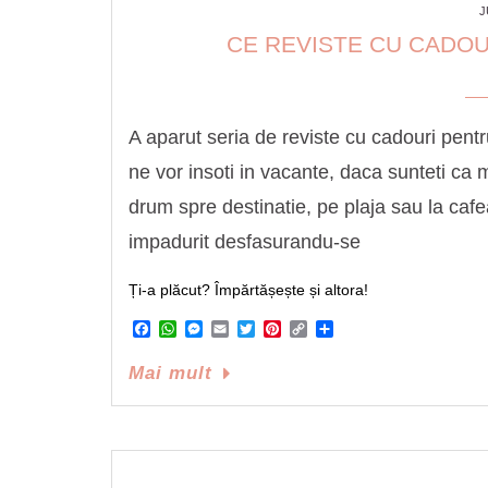
J
CE REVISTE CU CADOUR
A aparut seria de reviste cu cadouri pentru
ne vor insoti in vacante, daca sunteti ca m
drum spre destinatie, pe plaja sau la caf
impadurit desfasurandu-se
Ți-a plăcut? Împărtășește și altora!
Facebook
WhatsApp
Messenger
Email
Twitter
Pinterest
Copy
Share
Link
Mai mult