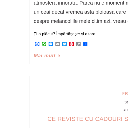
atmosfera innorata. Parca nu e moment mai
un ceai decat vremea asta ploioasa care
despre melancoliile mele citim azi, vreau 
Ți-a plăcut? Împărtășește și altora!
Facebook
WhatsApp
Messenger
Email
Twitter
Pinterest
Copy
Share
Link
Mai mult
F
3
AU
CE REVISTE CU CADOURI S