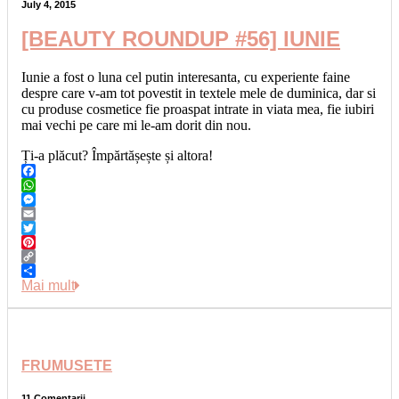
July 4, 2015
[BEAUTY ROUNDUP #56] IUNIE
Iunie a fost o luna cel putin interesanta, cu experiente faine
despre care v-am tot povestit in textele mele de duminica, dar si
cu produse cosmetice fie proaspat intrate in viata mea, fie iubiri
mai vechi pe care mi le-am dorit din nou.
Ți-a plăcut? Împărtășește și altora!
Facebook
WhatsApp
Messenger
Email
Twitter
Pinterest
Copy
Link
Share
Mai mult
FRUMUSETE
11 Comentarii