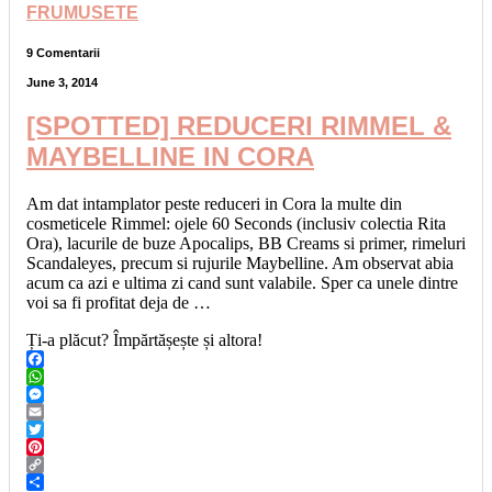
FRUMUSETE
9 Comentarii
June 3, 2014
[SPOTTED] REDUCERI RIMMEL &
MAYBELLINE IN CORA
Am dat intamplator peste reduceri in Cora la multe din
cosmeticele Rimmel: ojele 60 Seconds (inclusiv colectia Rita
Ora), lacurile de buze Apocalips, BB Creams si primer, rimeluri
Scandaleyes, precum si rujurile Maybelline. Am observat abia
acum ca azi e ultima zi cand sunt valabile. Sper ca unele dintre
voi sa fi profitat deja de …
Ți-a plăcut? Împărtășește și altora!
Facebook
WhatsApp
Messenger
Email
Twitter
Pinterest
Copy