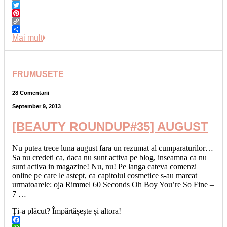
Email
Twitter
Pinterest
Copy
Link
Share
Mai mult
FRUMUSETE
28 Comentarii
September 9, 2013
[BEAUTY ROUNDUP#35] AUGUST
Nu putea trece luna august fara un rezumat al cumparaturilor…
Sa nu credeti ca, daca nu sunt activa pe blog, inseamna ca nu
sunt activa in magazine! Nu, nu! Pe langa cateva comenzi
online pe care le astept, ca capitolul cosmetice s-au marcat
urmatoarele: oja Rimmel 60 Seconds Oh Boy You’re So Fine –
7 …
Ți-a plăcut? Împărtășește și altora!