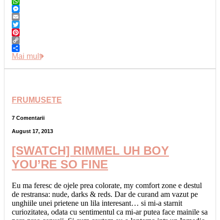
Facebook
WhatsApp
Messenger
Email
Twitter
Pinterest
Copy
Link
Share
Mai mult
FRUMUSETE
7 Comentarii
August 17, 2013
[SWATCH] RIMMEL UH BOY
YOU’RE SO FINE
Eu ma feresc de ojele prea colorate, my comfort zone e destul
de restransa: nude, darks & reds. Dar de curand am vazut pe
unghiile unei prietene un lila interesant… si mi-a starnit
curiozitatea, odata cu sentimentul ca mi-ar putea face mainile sa