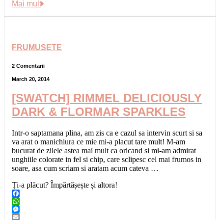
Link
Share
Mai mult
FRUMUSETE
2 Comentarii
March 20, 2014
[SWATCH] RIMMEL DELICIOUSLY
DARK & FLORMAR SPARKLES
Intr-o saptamana plina, am zis ca e cazul sa intervin scurt si sa
va arat o manichiura ce mie mi-a placut tare mult! M-am
bucurat de zilele astea mai mult ca oricand si mi-am admirat
unghiile colorate in fel si chip, care sclipesc cel mai frumos in
soare, asa cum scriam si aratam acum cateva …
Ți-a plăcut? Împărtășește și altora!
Facebook
WhatsApp
Messenger