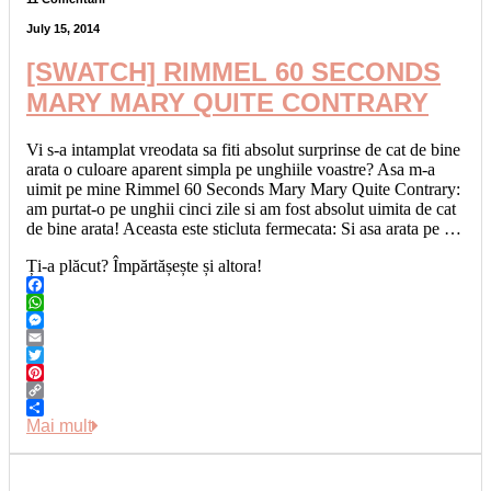
July 15, 2014
[SWATCH] RIMMEL 60 SECONDS
MARY MARY QUITE CONTRARY
Vi s-a intamplat vreodata sa fiti absolut surprinse de cat de bine
arata o culoare aparent simpla pe unghiile voastre? Asa m-a
uimit pe mine Rimmel 60 Seconds Mary Mary Quite Contrary:
am purtat-o pe unghii cinci zile si am fost absolut uimita de cat
de bine arata! Aceasta este sticluta fermecata: Si asa arata pe …
Ți-a plăcut? Împărtășește și altora!
Facebook
WhatsApp
Messenger
Email
Twitter
Pinterest
Copy
Link
Share
Mai mult