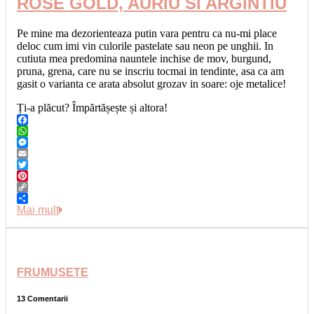
ROSE GOLD, AURIU SI ARGINTIU
Pe mine ma dezorienteaza putin vara pentru ca nu-mi place
deloc cum imi vin culorile pastelate sau neon pe unghii. In
cutiuta mea predomina nauntele inchise de mov, burgund,
pruna, grena, care nu se inscriu tocmai in tendinte, asa ca am
gasit o varianta ce arata absolut grozav in soare: oje metalice!
Ți-a plăcut? Împărtășește și altora!
Facebook
WhatsApp
Messenger
Email
Twitter
Pinterest
Copy
Link
Share
Mai mult
FRUMUSETE
13 Comentarii