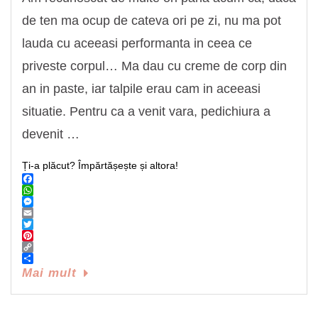
de ten ma ocup de cateva ori pe zi, nu ma pot
lauda cu aceeasi performanta in ceea ce
priveste corpul… Ma dau cu creme de corp din
an in paste, iar talpile erau cam in aceeasi
situatie. Pentru ca a venit vara, pedichiura a
devenit …
Ți-a plăcut? Împărtășește și altora!
Facebook
WhatsApp
Messenger
Email
Twitter
Pinterest
Copy
Link
Share
Mai mult