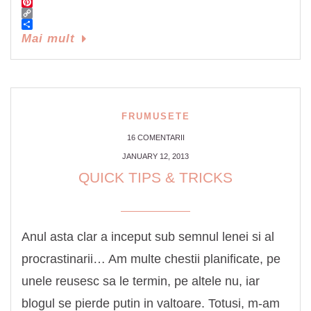
Twitter
Pinterest
Copy
Link
Share
Mai mult
FRUMUSETE
16 COMENTARII
JANUARY 12, 2013
QUICK TIPS & TRICKS
Anul asta clar a inceput sub semnul lenei si al
procrastinarii… Am multe chestii planificate, pe
unele reusesc sa le termin, pe altele nu, iar
blogul se pierde putin in valtoare. Totusi, m-am