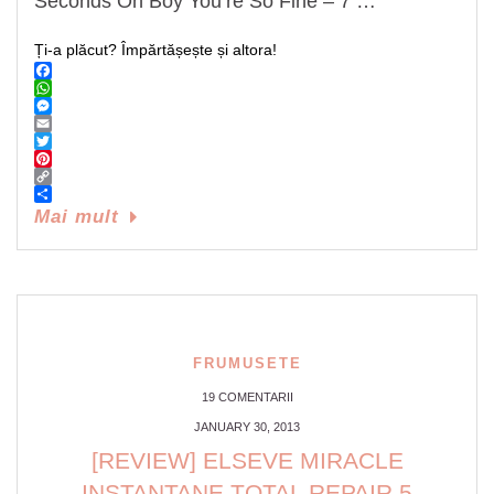
Seconds Oh Boy You’re So Fine – 7 …
Ți-a plăcut? Împărtășește și altora!
Facebook
WhatsApp
Messenger
Email
Twitter
Pinterest
Copy
Link
Share
Mai mult
FRUMUSETE
19 COMENTARII
JANUARY 30, 2013
[REVIEW] ELSEVE MIRACLE
INSTANTANE TOTAL REPAIR 5