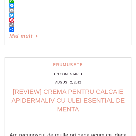
Facebook
WhatsApp
Messenger
Email
Twitter
Pinterest
Copy
Link
Share
Mai mult
FRUMUSETE
UN COMENTARIU
AUGUST 2, 2012
[REVIEW] CREMA PENTRU CALCAIE
APIDERMALIV CU ULEI ESENTIAL DE
MENTA
Am recunoscut de multe ori pana acum ca, daca