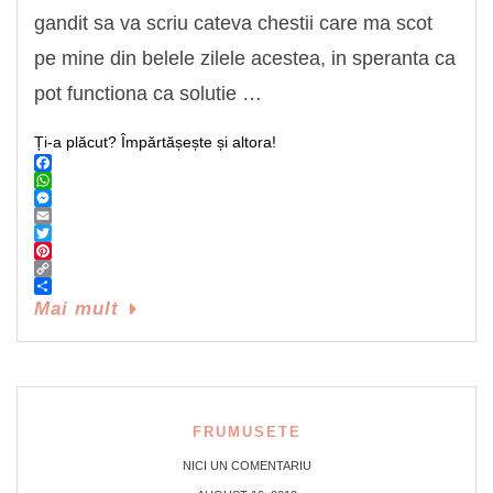
gandit sa va scriu cateva chestii care ma scot
pe mine din belele zilele acestea, in speranta ca
pot functiona ca solutie …
Ți-a plăcut? Împărtășește și altora!
Facebook
WhatsApp
Messenger
Email
Twitter
Pinterest
Copy
Link
Share
Mai mult
FRUMUSETE
NICI UN COMENTARIU