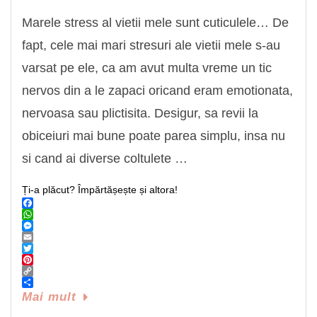
Marele stress al vietii mele sunt cuticulele… De
fapt, cele mai mari stresuri ale vietii mele s-au
varsat pe ele, ca am avut multa vreme un tic
nervos din a le zapaci oricand eram emotionata,
nervoasa sau plictisita. Desigur, sa revii la
obiceiuri mai bune poate parea simplu, insa nu
si cand ai diverse coltulete …
Ți-a plăcut? Împărtășește și altora!
Facebook
WhatsApp
Messenger
Email
Twitter
Pinterest
Copy
Link
Share
Mai mult