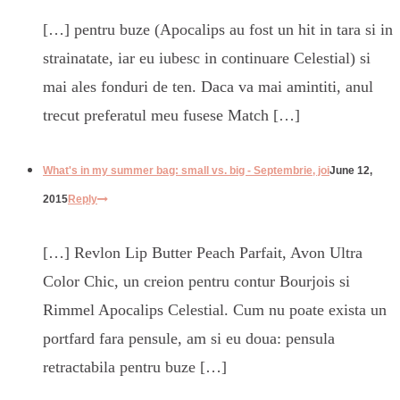
[…] pentru buze (Apocalips au fost un hit in tara si in
strainatate, iar eu iubesc in continuare Celestial) si
mai ales fonduri de ten. Daca va mai amintiti, anul
trecut preferatul meu fusese Match […]
What's in my summer bag: small vs. big - Septembrie, joi
June 12,
2015
Reply
[…] Revlon Lip Butter Peach Parfait, Avon Ultra
Color Chic, un creion pentru contur Bourjois si
Rimmel Apocalips Celestial. Cum nu poate exista un
portfard fara pensule, am si eu doua: pensula
retractabila pentru buze […]