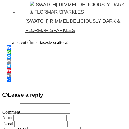
[SWATCH] RIMMEL DELICIOUSLY DARK &
FLORMAR SPARKLES
Ți-a plăcut? Împărtășește și altora!
Facebook
WhatsApp
Messenger
Email
Twitter
Pinterest
Copy
Link
Share
Leave a reply
Comment
Name
E-mail