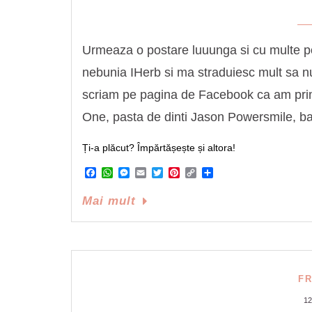
Urmeaza o postare luuunga si cu multe po
nebunia IHerb si ma straduiesc mult sa n
scriam pe pagina de Facebook ca am pri
One, pasta de dinti Jason Powersmile, 
Ți-a plăcut? Împărtășește și altora!
Facebook
WhatsApp
Messenger
Email
Twitter
Pinterest
Copy
Share
Link
Mai mult
F
1