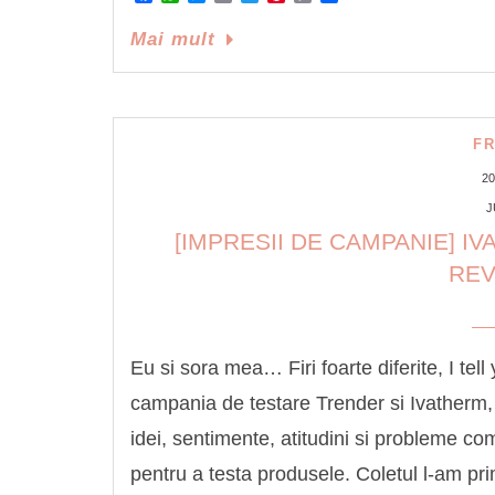
Link
Mai mult
F
2
J
[IMPRESII DE CAMPANIE] IV
RE
Eu si sora mea… Firi foarte diferite, I tel
campania de testare Trender si Ivatherm,
idei, sentimente, atitudini si probleme c
pentru a testa produsele. Coletul l-am pri