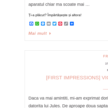
aparatul chiar ma scoate mai …
Ți-a plăcut? Împărtășește și altora!
Facebook
WhatsApp
Messenger
Email
Twitter
Pinterest
Copy
Share
Link
Mai mult
F
3
[FIRST IMPRESSIONS] 
Daca va mai amintiti, mi-am exprimat dorin
datorita lui Jules. De aproape doua sapta