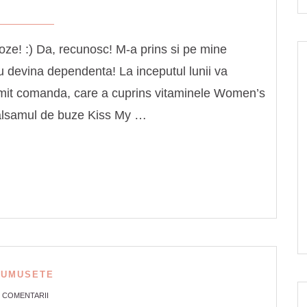
ze! :) Da, recunosc! M-a prins si pe mine
u devina dependenta! La inceputul lunii va
mit comanda, care a cuprins vitaminele Women’s
balsamul de buze Kiss My …
RUMUSETE
2 COMENTARII