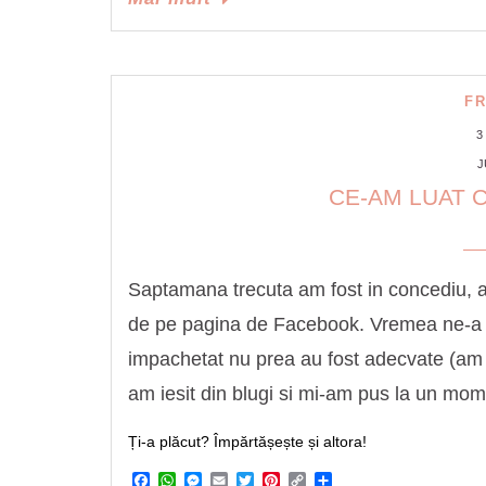
F
3
J
CE-AM LUAT C
Saptamana trecuta am fost in concediu, ac
de pe pagina de Facebook. Vremea ne-a ju
impachetat nu prea au fost adecvate (am car
am iesit din blugi si mi-am pus la un mo
Ți-a plăcut? Împărtășește și altora!
Facebook
WhatsApp
Messenger
Email
Twitter
Pinterest
Copy
Share