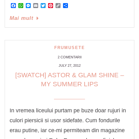
Facebook
WhatsApp
Messenger
Email
Twitter
Pinterest
Copy
Share
Link
Mai mult
FRUMUSETE
2 COMENTARII
JULY 27, 2012
[SWATCH] ASTOR & GLAM SHINE –
MY SUMMER LIPS
In vremea liceului purtam pe buze doar rujuri in
culori piersicii si usor sidefate. Cum fondurile
erau putine, iar ce-mi permiteam din magazine