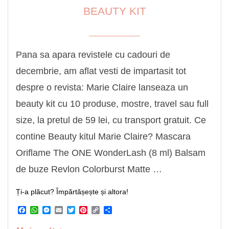
BEAUTY KIT
Pana sa apara revistele cu cadouri de
decembrie, am aflat vesti de impartasit tot
despre o revista: Marie Claire lanseaza un
beauty kit cu 10 produse, mostre, travel sau full
size, la pretul de 59 lei, cu transport gratuit. Ce
contine Beauty kitul Marie Claire? Mascara
Oriflame The ONE WonderLash (8 ml) Balsam
de buze Revlon Colorburst Matte …
Ți-a plăcut? Împărtășește și altora!
Facebook
WhatsApp
Messenger
Email
Twitter
Pinterest
Copy
Share
Link