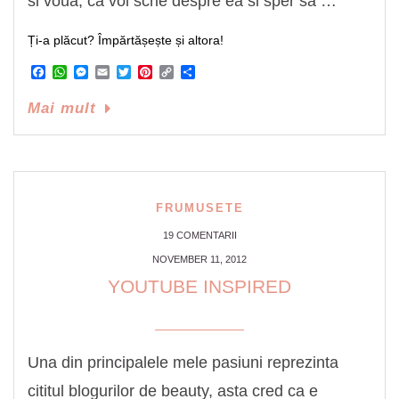
si voua, ca voi scrie despre ea si sper sa …
Ți-a plăcut? Împărtășește și altora!
Facebook
WhatsApp
Messenger
Email
Twitter
Pinterest
Copy
Share
Link
Mai mult
FRUMUSETE
19 COMENTARII
NOVEMBER 11, 2012
YOUTUBE INSPIRED
Una din principalele mele pasiuni reprezinta
cititul blogurilor de beauty, asta cred ca e