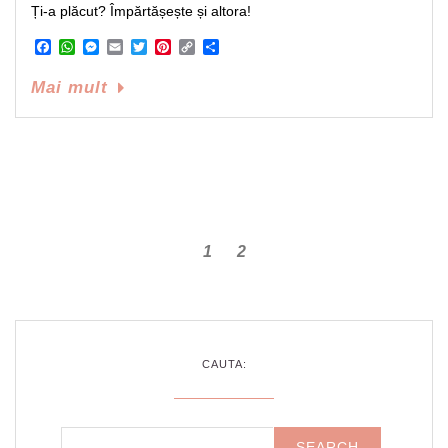
Ți-a plăcut? Împărtășește și altora!
Facebook
WhatsApp
Messenger
Email
Twitter
Pinterest
Copy
Share
Link
Mai mult
1
2
CAUTA: