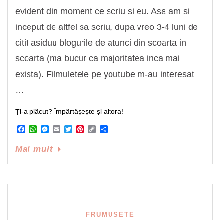
evident din moment ce scriu si eu. Asa am si
inceput de altfel sa scriu, dupa vreo 3-4 luni de
citit asiduu blogurile de atunci din scoarta in
scoarta (ma bucur ca majoritatea inca mai
exista). Filmuletele pe youtube m-au interesat
…
Ți-a plăcut? Împărtășește și altora!
Facebook
WhatsApp
Messenger
Email
Twitter
Pinterest
Copy
Share
Link
Mai mult
FRUMUSETE