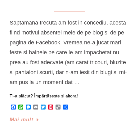
Saptamana trecuta am fost in concediu, acesta
fiind motivul absentei mele de pe blog si de pe
pagina de Facebook. Vremea ne-a jucat mari
feste si hainele pe care le-am impachetat nu
prea au fost adecvate (am carat tricouri, bluzite
si pantaloni scurti, dar n-am iesit din blugi si mi-
am pus la un moment dat …
Ți-a plăcut? Împărtășește și altora!
Facebook
WhatsApp
Messenger
Email
Twitter
Pinterest
Copy
Share
Link
Mai mult