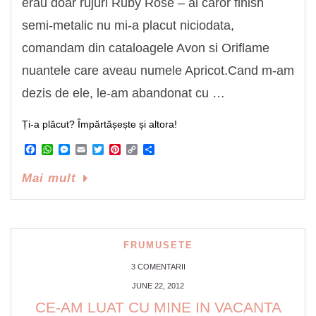
erau doar rujuri Ruby Rose – al caror finish
semi-metalic nu mi-a placut niciodata,
comandam din cataloagele Avon si Oriflame
nuantele care aveau numele Apricot.Cand m-am
dezis de ele, le-am abandonat cu …
Ți-a plăcut? Împărtășește și altora!
Facebook
WhatsApp
Messenger
Email
Twitter
Pinterest
Copy
Share
Link
Mai mult
FRUMUSETE
3 COMENTARII
JUNE 22, 2012
CE-AM LUAT CU MINE IN VACANTA