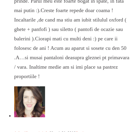
prinde. Parul meu este foarte bogat in spate, in fata
mai putin :).Creste foarte repede doar coama !
Incaltarile ,de cand ma stiu am iubit stilulul oxford (
ghete + panfofi ) sau siletto ( pantofi de ocazie sau
balerini ).Ciorapi mati cu multi deni :) pe care ii
folosesc de ani ! Acum au aparut si sosete cu den 50
.A…si musai pantaloni deasupra gleznei pt primavara
/ vara. Inaltime medie am si imi place sa pastrez
proportiile !