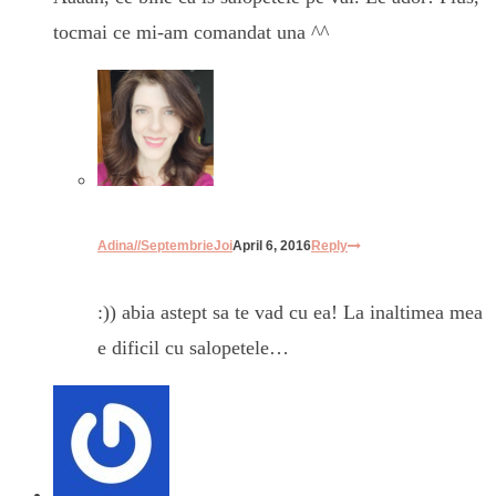
tocmai ce mi-am comandat una ^^
Adina//SeptembrieJoi
April 6, 2016
Reply
:)) abia astept sa te vad cu ea! La inaltimea mea
e dificil cu salopetele…