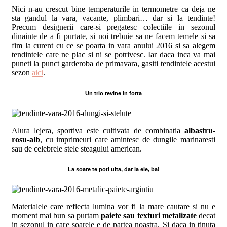
Nici n-au crescut bine temperaturile in termometre ca deja ne
sta gandul la vara, vacante, plimbari… dar si la tendinte!
Precum designerii care-si pregatesc colectiile in sezonul
dinainte de a fi purtate, si noi trebuie sa ne facem temele si sa
fim la curent
cu ce se poarta in vara anului 2016 si sa alegem
tendintele care ne plac si ni se potrivesc. Iar daca inca va mai
puneti la punct garderoba de primavara, gasiti tendintele acestui
sezon
aici
.
Un trio revine in forta
Alura lejera, sportiva este cultivata de combinatia
albastru-
rosu-alb
, cu imprimeuri care amintesc de dungile marinaresti
sau de celebrele stele steagului american.
La soare te poti uita, dar la ele, ba!
Materialele care reflecta lumina vor fi la mare cautare si nu e
moment mai bun sa purtam
paiete sau texturi metalizate
decat
in sezonul in care soarele e de partea noastra. Si daca in tinuta