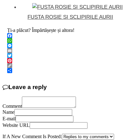
FUSTA ROSIE SI SCLIPIRILE AURII
Ți-a plăcut? Împărtășește și altora!
Facebook
WhatsApp
Messenger
Email
Twitter
Pinterest
Copy
Link
Share
Leave a reply
Comment
Name
E-mail
Website URL
If A New Comment Is Posted: