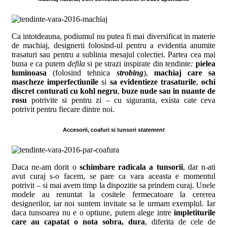
Ca intotdeauna, podiumul nu putea fi mai diversificat in materie
de machiaj, designerii folosind-ul pentru a evidentia anumite
trasaturi sau pentru a sublinia mesajul colectiei. Partea cea mai
buna e ca putem
defila
si pe strazi inspirate din tendinte
:
pielea
luminoasa
(folosind tehnica
strobing
),
machiaj care sa
mascheze imperfectiunile
si
sa evidentieze trasaturile
,
ochi
discret conturati cu kohl negru
,
buze nude sau in nuante de
rosu
potrivite si pentru zi – cu siguranta, exista cate ceva
potrivit pentru fiecare dintre noi.
Accesorii, coafuri si tunsori
statement
Daca ne-am dorit o
schimbare radicala a tunsorii
, dar n-ati
avut curaj s-o facem, se pare ca vara aceasta e momentul
potrivit – si mai avem timp la dispozitie sa prindem curaj. Unele
modele au renuntat la cositele fermecatoare la cererea
designerilor, iar noi suntem invitate sa le urmam exemplul. Iar
daca tunsoarea nu e o optiune, putem alege intre
impletiturile
care au capatat o nota sobra, dura
, diferita de cele de