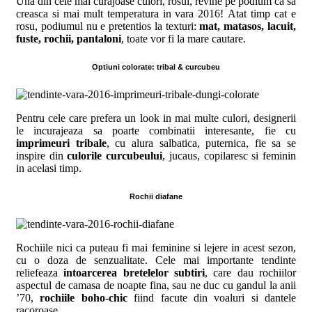
Una din cele mai curajoase culori, rosul, revine pe podium ca sa
creasca si mai mult temperatura in vara 2016! Atat timp cat e
rosu, podiumul nu e pretentios la texturi:
mat, matasos, lacuit,
fuste, rochii, pantaloni
, toate vor fi la mare cautare.
Optiuni colorate: tribal & curcubeu
Pentru cele care prefera un look in mai multe culori, designerii
le incurajeaza sa poarte combinatii interesante, fie cu
imprimeuri tribale
, cu alura salbatica, puternica, fie sa se
inspire din
culorile curcubeului
, jucaus, copilaresc si feminin
in acelasi timp.
Rochii diafane
Rochiile nici ca puteau fi mai feminine si lejere in acest sezon,
cu o doza de senzualitate. Cele mai importante tendinte
reliefeaza
intoarcerea bretelelor subtiri
, care dau rochiilor
aspectul de camasa de noapte fina, sau ne duc cu gandul la anii
’70,
rochiile boho-chic
fiind facute din voaluri si dantele
racoroase.