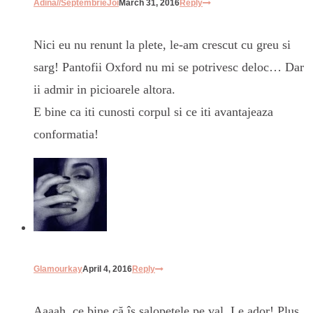
Adina//SeptembrieJoi
March 31, 2016
Reply
Nici eu nu renunt la plete, le-am crescut cu greu si
sarg! Pantofii Oxford nu mi se potrivesc deloc… Dar
ii admir in picioarele altora.
E bine ca iti cunosti corpul si ce iti avantajeaza
conformatia!
Glamourkay
April 4, 2016
Reply
Aaaah, ce bine că îs salopetele pe val. Le ador! Plus,