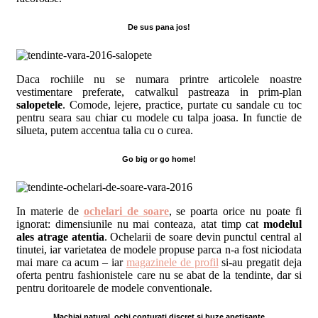
De sus pana jos!
Daca rochiile nu se numara printre articolele noastre
vestimentare preferate, catwalkul pastreaza in prim-plan
salopetele
. Comode, lejere, practice, purtate cu sandale cu toc
pentru seara sau chiar cu modele cu talpa joasa. In functie de
silueta, putem accentua talia cu o curea.
Go big or go home!
In materie de
ochelari de soare
, se poarta orice nu poate fi
ignorat: dimensiunile nu mai conteaza, atat timp cat
modelul
ales atrage atentia
. Ochelarii de soare devin punctul central al
tinutei, iar varietatea de modele propuse parca n-a fost niciodata
mai mare ca acum – iar
magazinele de profil
si-au pregatit deja
oferta pentru fashionistele care nu se abat de la tendinte, dar si
pentru doritoarele de modele conventionale.
Machiaj natural, ochi conturati discret si buze apetisante