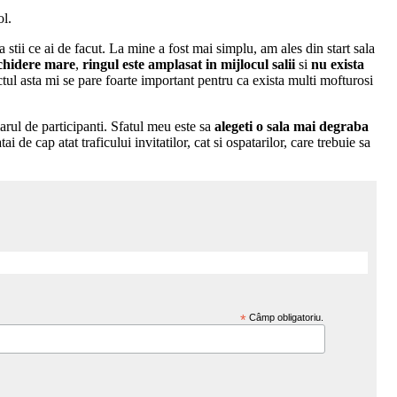
ol.
a stii ce ai de facut. La mine a fost mai simplu, am ales din start sala
chidere mare
,
ringul este amplasat in mijlocul salii
si
nu exista
ctul asta mi se pare foarte important pentru ca exista multi mofturosi
arul de participanti. Sfatul meu este sa
alegeti o sala mai degraba
de cap atat traficului invitatilor, cat si ospatarilor, care trebuie sa
*
Câmp obligatoriu.