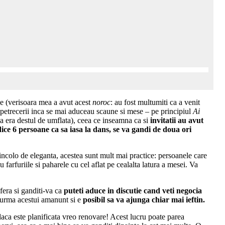
ne (verisoara mea a avut acest
noroc
: au fost multumiti ca a venit
 petrecerii inca se mai aduceau scaune si mese – pe principiul
Ai
ea era destul de umflata), ceea ce inseamna ca si
invitatii au avut
dice 6 persoane ca sa iasa la dans, se va gandi de doua ori
ncolo de eleganta, acestea sunt mult mai practice: persoanele care
 farfuriile si paharele cu cel aflat pe cealalta latura a mesei. Va
ofera si ganditi-va ca
puteti aduce in discutie cand veti negocia
e urma acestui amanunt si e
posibil sa va ajunga chiar mai ieftin.
 daca este planificata vreo renovare! Acest lucru poate parea