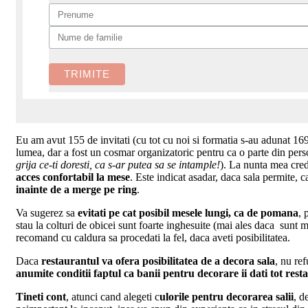
Eu am avut 155 de invitati (cu tot cu noi si formatia s-au adunat 16
lumea, dar a fost un cosmar organizatoric pentru ca o parte din pers
grija ce-ti doresti, ca s-ar putea sa se intample!
). La nunta mea cred
acces confortabil la mese
. Este indicat asadar, daca sala permite, 
inainte de a merge pe ring
.
Va sugerez sa
evitati pe cat posibil mesele lungi, ca de pomana
, 
stau la colturi de obicei sunt foarte inghesuite (mai ales daca sunt mul
recomand cu caldura sa procedati la fel, daca aveti posibilitatea.
Daca
restaurantul va ofera posibilitatea de a decora sala
, nu ref
anumite conditii faptul ca banii pentru decorare ii dati tot resta
Tineti cont
, atunci cand alegeti c
ulorile pentru decorarea salii
, d