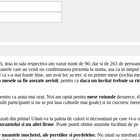
9), insa in sala respectiva am vazut nunti de 90, dar si de 263 de persoa
oanele care au venit nu confirmasera prezenta la nunta, asa ca in timpul
 ca s-a stat foarte bine, am avut loc sa trec si eu printre mese (rochia m
ca
mesele sa fie asezate aerisit
, pentru ca
daca un invitat trebuie sa ri
pentru ca arata mai urat. Noi am optat pentru
mese rotunde
deoarece, di
ti participanti si nu se pot lasa colturile mai goale) si isi ciocnesc mereu
uzati din prima! Uitati-va la paleta de culori si decoratiuni pe care vi-o 
urantului si nu altei firme
. Poate puteti obtine anumite facilitati de p
e
nuantele mochetei, ale peretilor si perdelelor.
Nu uitati sa intrebati