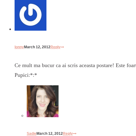
Ionny
March 12, 2012
Reply
Ce mult ma bucur ca ai scris aceasta postare! Este foart
Pupici:*:*
Sadie
March 12, 2012
Reply