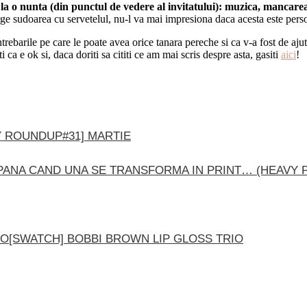
 la o nunta (din punctul de vedere al invitatului): muzica, mancare
erge sudoarea cu servetelul, nu-l va mai impresiona daca acesta este pers
ebarile pe care le poate avea orice tanara pereche si ca v-a fost de ajuto
i ca e ok si, daca doriti sa cititi ce am mai scris despre asta, gasiti
aici
!
Y ROUNDUP#31] MARTIE
PANA CAND UNA SE TRANSFORMA IN PRINT… (HEAVY P
[SWATCH] BOBBI BROWN LIP GLOSS TRIO