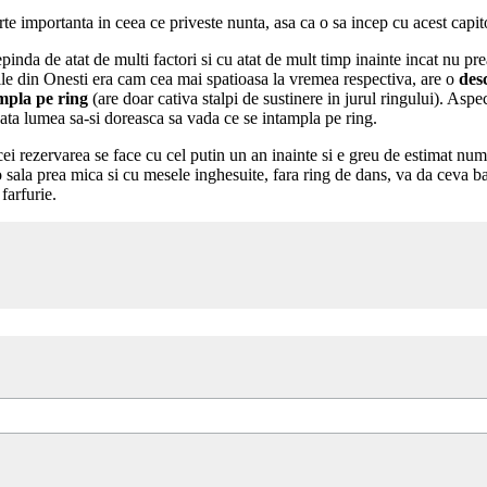
arte importanta in ceea ce priveste nunta, asa ca o sa incep cu acest capit
epinda de atat de multi factori si cu atat de mult timp inainte incat nu pre
ile din Onesti era cam cea mai spatioasa la vremea respectiva, are o
des
ampla pe ring
(are doar cativa stalpi de sustinere in jurul ringului). Aspe
toata lumea sa-si doreasca sa vada ce se intampla pe ring.
cei rezervarea se face cu cel putin un an inainte si e greu de estimat num
sala prea mica si cu mesele inghesuite, fara ring de dans, va da ceva batai 
farfurie.