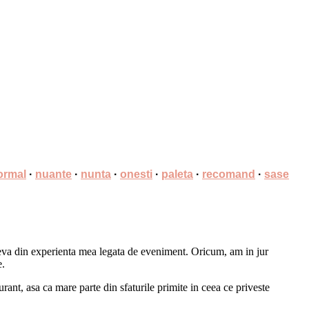
ormal
·
nuante
·
nunta
·
onesti
·
paleta
·
recomand
·
sase
ceva din experienta mea legata de eveniment. Oricum, am in jur
e.
nt, asa ca mare parte din sfaturile primite in ceea ce priveste