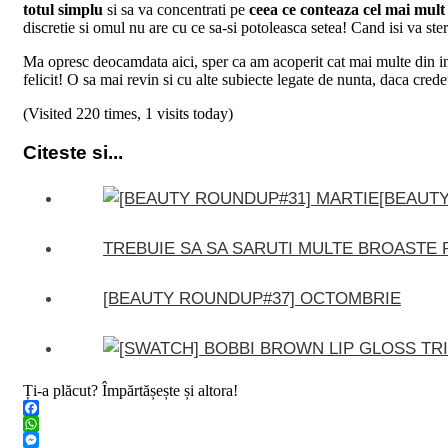
totul simplu
si sa va concentrati pe
ceea ce conteaza cel mai mult
discretie si omul nu are cu ce sa-si potoleasca setea! Cand isi va st
Ma opresc deocamdata aici, sper ca am acoperit cat mai multe din intr
felicit! O sa mai revin si cu alte subiecte legate de nunta, daca credet
(Visited 220 times, 1 visits today)
Citeste si...
[BEAUT
TREBUIE SA SA SARUTI MULTE BROASTE 
[BEAUTY ROUNDUP#37] OCTOMBRIE
Ți-a plăcut? Împărtășește și altora!
Facebook
WhatsApp