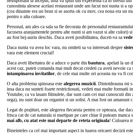
neimportant la inceput, insa va spun din experienta ca in stresul din 
cunostinta alesese acelasi restaurant unde am facut noi nunta si a op
(cea dinainte era un brun si se asorta ok cu mov, cea noua era un mar
pentru o alta culoare.
Personal, am ales ca sala sa fie decorata de personalul restaurantulu
facusera aranjamentele pentru alte nunti si am vazut si alte culori) si
au fost bej-auriu deschis. Daca aveti posibilitatea, duceti-va sa
vede
Daca nunta va avea loc vara, nu omiteti sa va interesati despre
siste
vara este element crucial!
Daca aveti libertatea de a aduce o parte din
bautura
, apelati la un
acest caz, puteti comanda mai mult decat credeti ca aveti nevoie ca s
intampinarea invitatilor
, de cele mai multe ori aceasta nu va fi co
O alta problema spinoasa este
alegerea muzicii
. Dintotdeauna mi s-
insa daca nu sunteti foarte restrictionati, vedeti mai multe formatii 
Youtube, ca va lasam filmulete, dar sunt cam cei mai cunoscuti din zo
orga), nu sunt doar un organist si un solist. A mai fost un amanunt c
Legat de prajituri, este alegerea fiecaruia pentru ce opteaza, dar d
frisca cat de cat naturala si martipan pe care chiar il puteam manca 
mai alb, cu atat este mai departe de reteta originala
! Culoarea m
Bineinteles ca cel mai important aspect in luarea oricarei decizii este