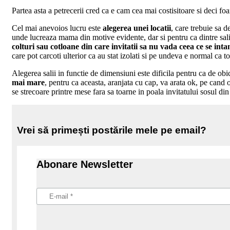
Partea asta a petrecerii cred ca e cam cea mai costisitoare si deci fo
Cel mai anevoios lucru este
alegerea unei locatii
, care trebuie sa d
unde lucreaza mama din motive evidente, dar si pentru ca dintre sal
colturi sau cotloane din care invitatii sa nu vada ceea ce se int
care pot carcoti ulterior ca au stat izolati si pe undeva e normal ca 
Alegerea salii in functie de dimensiuni este dificila pentru ca de obi
mai mare
, pentru ca aceasta, aranjata cu cap, va arata ok, pe cand o 
se strecoare printre mese fara sa toarne in poala invitatului sosul din 
Vrei să primești postările mele pe email?
Abonare Newsletter