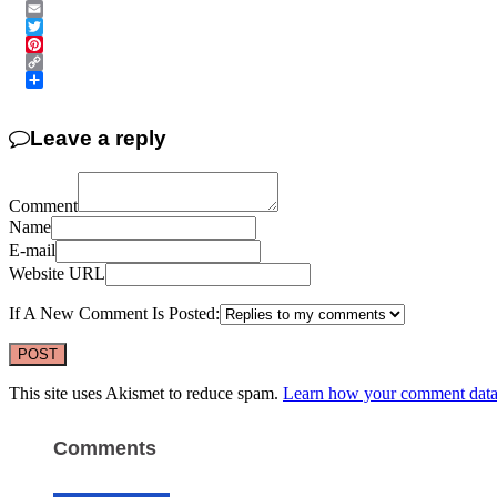
Messenger
Email
Twitter
Pinterest
Copy
Link
Share
Leave a reply
Comment
Name
E-mail
Website URL
If A New Comment Is Posted:
This site uses Akismet to reduce spam.
Learn how your comment data 
Comments