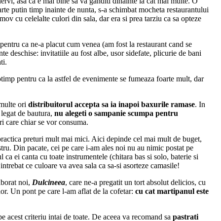
rvi, asa ca e mai bine sa va ganditi dinainte la cat mai multe. O
oarte putin timp inainte de nunta, s-a schimbat mocheta restaurantului
v cu celelalte culori din sala, dar era si prea tarziu ca sa opteze
, pentru ca ne-a placut cum venea (am fost la restaurant cand se
te deschise: invitatiile au fost albe, usor sidefate, plicurie de bani
ti.
otimp pentru ca la astfel de evenimente se fumeaza foarte mult, dar
 multe ori
distribuitorul accepta sa ia inapoi baxurile ramase
. In
t legat de bautura,
nu alegeti o sampanie scumpa pentru
uri care chiar se vor consuma.
practica preturi mult mai mici. Aici depinde cel mai mult de buget,
ostru. Din pacate, cei pe care i-am ales noi nu au nimic postat pe
a ei canta cu toate instrumentele (chitara bas si solo, baterie si
intrebat ce culoare va avea sala ca sa-si asorteze camasile!
aborat noi,
Dulcineea
, care ne-a pregatit un tort absolut delicios, cu
or. Un pont pe care l-am aflat de la cofetar:
cu cat martipanul este
e pe acest criteriu intai de toate. De aceea va recomand sa
pastrati