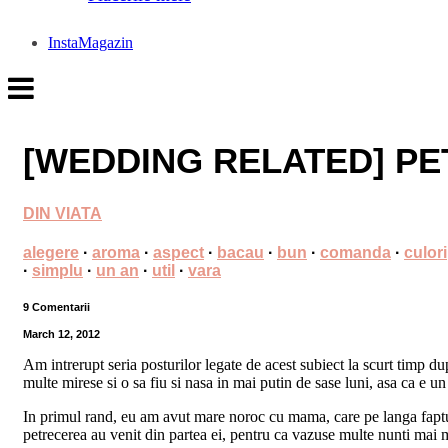
InstaMagazin
[WEDDING RELATED] P
DIN VIATA
alegere
·
aroma
·
aspect
·
bacau
·
bun
·
comanda
·
culori
·
simplu
·
un an
·
util
·
vara
9 Comentarii
March 12, 2012
Am intrerupt seria posturilor legate de acest subiect la scurt timp du
multe mirese si o sa fiu si nasa in mai putin de sase luni, asa ca e un 
In primul rand, eu am avut mare noroc cu mama, care pe langa faptul
petrecerea au venit din partea ei, pentru ca vazuse multe nunti mai m