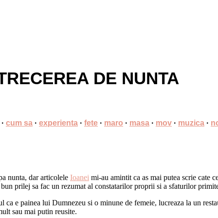
ETRECEREA DE NUNTA
·
cum sa
·
experienta
·
fete
·
maro
·
masa
·
mov
·
muzica
·
n
pa nunta, dar articolele
Ioanei
mi-au amintit ca as mai putea scrie cate 
bun prilej sa fac un rezumat al constatarilor proprii si a sfaturilor primit
 ca e painea lui Dumnezeu si o minune de femeie, lucreaza la un restaura
ult sau mai putin reusite.