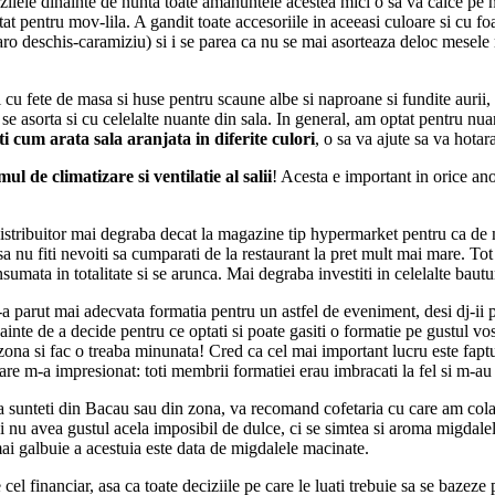
zilele dinainte de nunta
toate amanuntele acestea mici o sa va calce pe ne
tat pentru mov-lila. A gandit toate accesoriile in aceeasi culoare si cu f
o deschis-caramiziu) si i se parea ca nu se mai asorteaza deloc mesele mo
i cu fete de masa si huse pentru scaune albe si naproane si fundite aurii
 se asorta si cu celelalte nuante din sala. In general, am optat pentru nuan
ti cum arata sala aranjata in diferite culori
, o sa va ajute sa va hotara
mul de climatizare si ventilatie al salii
! Acesta e important in orice an
 distribuitor mai degraba decat la magazine tip hypermarket pentru ca de
a nu fiti nevoiti sa cumparati de la restaurant la pret mult mai mare. To
nsumata in totalitate si se arunca. Mai degraba investiti in celelalte baut
a parut mai adecvata formatia pentru un astfel de eveniment, desi dj-ii 
inainte de a decide pentru ce optati si poate gasiti o formatie pe gustul v
na si fac o treaba minunata! Cred ca cel mai important lucru este faptul c
are m-a impresionat: toti membrii formatiei erau imbracati la fel si m-au 
aca sunteti din Bacau sau din zona, va recomand cofetaria cu care am col
si nu avea gustul acela imposibil de dulce, ci se simtea si aroma migdalel
ai galbuie a acestuia este data de migdalele macinate.
 cel financiar, asa ca toate deciziile pe care le luati trebuie sa se bazez