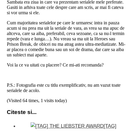
Sambata era ziua in care va prezentam serialele mele preferate.
Gasiti in arhiva toate cele despre care am scris, ar mai fi cateva
si vor urma si ele.
Cum majoritatea serialelor pe care le urmaresc intra in pauza
acum
si nu prea ma uit la seriale de vara, as vrea sa ma apuc de
altceva, care sa aiba, preferabil, ceva sezoane, ca sa nu-l termin
repede (vara e lunga…). Nu vreau sa ma uit la Heroes sau
Prison Break, de obicei nu ma atrag astea ultra-mediatizate. Mi-
ar placea o comedie buna sau un soi de drama, dar care sa aiba
un subiect mai aparte.
Voi la ce va uitati cu placere? Ce mi-ati recomanda?
P.S.: Fotografia este cu titlu exemplificativ, nu am vazut toate
serialele de acolo.
(Visited 64 times, 1 visits today)
Citeste si...
[TAG]