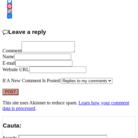
Email
Twitter
Pinterest
Copy
Link
Share
Leave a reply
Comment
Name
E-mail
Website URL
If A New Comment Is Posted:
This site uses Akismet to reduce spam.
Learn how your comment
data is processed
.
Cauta:
Search: