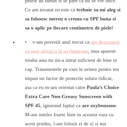
petele au ramas si se pare ca nu se vor duce.
Ce am invatat eu este ca
trebuie sa-mi aleg si
sa folosesc mereu o crema cu SPF buna si
sa o aplic pe fiecare centimetru de piele!
v-am povestit anul trecut ca
am descoperit
ca sunt alergica la oxybenzone
, insa aparent
treaba asta nu mi-a intrat suficient de bine in
cap. Tratamentele pe care le urmez pentru ten
impun un factor de protectie solara ridicat,
asa ca eu m-am orientat catre
Paula’s Choice
Extra Care Non-Greasy Sunscreen with
SPF 45
, ignorand faptul ca
are oxybenzone
.
M-am inteles foarte bine in aceasta vara cu
acest produs, l-am folosit zi de zi si ma