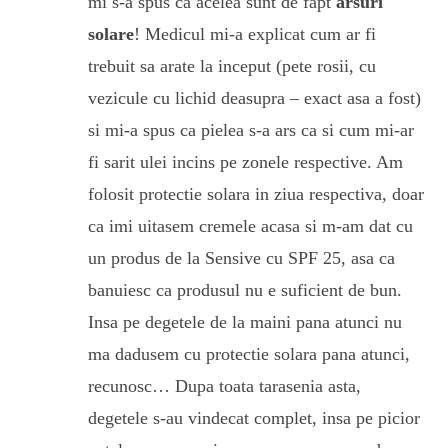
mi s-a spus ca acelea sunt de fapt
arsuri
solare
! Medicul mi-a explicat cum ar fi
trebuit sa arate la inceput (pete rosii, cu
vezicule cu lichid deasupra – exact asa a fost)
si mi-a spus ca pielea s-a ars ca si cum mi-ar
fi sarit ulei incins pe zonele respective. Am
folosit protectie solara in ziua respectiva, doar
ca imi uitasem cremele acasa si m-am dat cu
un produs de la Sensive cu SPF 25, asa ca
banuiesc ca produsul nu e suficient de bun.
Insa pe degetele de la maini pana atunci nu
ma dadusem cu protectie solara pana atunci,
recunosc… Dupa toata tarasenia asta,
degetele s-au vindecat complet, insa pe picior