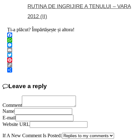
RUTINA DE INGRIJIRE A TENULUI – VARA
2012 (II)
Ți-a plăcut? Împărtășește și altora!
Facebook
WhatsApp
Messenger
Email
Twitter
Pinterest
Copy
Link
Share
Leave a reply
Comment
Name
E-mail
Website URL
If A New Comment Is Posted: