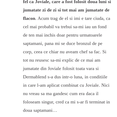
fel ca Joviale, care a fost folosit doua luni si
jumatate zi de zi si tot mai am jumatate de
flacon
. Acum trag de el si imi e tare ciuda, ca
cel mai probabil va trebui sa-mi iau un fond
de ten mai inchis doar pentru urmatoarele
saptamani, pana mi se duce bronzul de pe
corp, ceea ce chiar nu aveam chef sa fac. Si
tot nu reusesc sa-mi explic de ce mai am
jumatate din Joviale folosit toata vara si
Dermablend s-a dus intr-o luna, in conditiile
in care l-am aplicat combinat cu Joviale. Nici
nu vreau sa ma gandesc cum era daca il
foloseam singur, cred ca mi s-ar fi terminat in
doua saptamani…