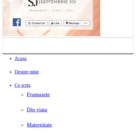
Acasa
Despre mine
Ce scriu
Frumusete
Din viata
Maternitate