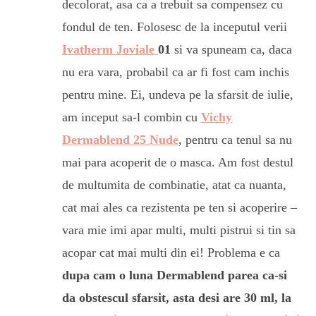
decolorat, asa ca a trebuit sa compensez cu
fondul de ten. Folosesc de la inceputul verii
Ivatherm Joviale
01
si va spuneam ca, daca
nu era vara, probabil ca ar fi fost cam inchis
pentru mine. Ei, undeva pe la sfarsit de iulie,
am inceput sa-l combin cu
Vichy
Dermablend 25 Nude
, pentru ca tenul sa nu
mai para acoperit de o masca. Am fost destul
de multumita de combinatie, atat ca nuanta,
cat mai ales ca rezistenta pe ten si acoperire –
vara mie imi apar multi, multi pistrui si tin sa
acopar cat mai multi din ei! Problema e ca
dupa cam o luna Dermablend parea ca-si
da obstescul sfarsit, asta desi are 30 ml, la