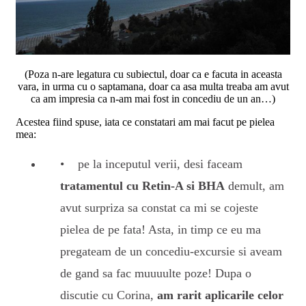
(Poza n-are legatura cu subiectul, doar ca e facuta in aceasta
vara, in urma cu o saptamana, doar ca asa multa treaba am avut
ca am impresia ca n-am mai fost in concediu de un an…)
Acestea fiind spuse, iata ce constatari am mai facut pe pielea
mea:
pe la inceputul verii, desi faceam
tratamentul cu Retin-A si BHA
demult, am
avut surpriza sa constat ca mi se cojeste
pielea de pe fata! Asta, in timp ce eu ma
pregateam de un concediu-excursie si aveam
de gand sa fac muuuulte poze! Dupa o
discutie cu Corina,
am rarit aplicarile celor