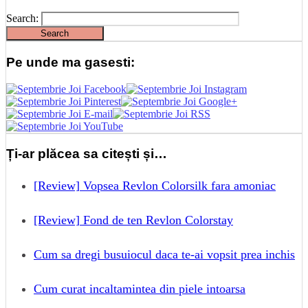
Search:
Pe unde ma gasesti:
Ți-ar plăcea sa citești și…
[Review] Vopsea Revlon Colorsilk fara amoniac
[Review] Fond de ten Revlon Colorstay
Cum sa dregi busuiocul daca te-ai vopsit prea inchis
Cum curat incaltamintea din piele intoarsa