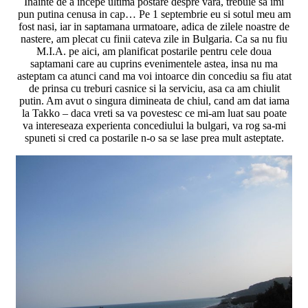
Inainte de a incepe ultima postare despre vara, trebuie sa imi
pun putina cenusa in cap… Pe 1 septembrie eu si sotul meu am
fost nasi, iar in saptamana urmatoare, adica de zilele noastre de
nastere, am plecat cu finii cateva zile in Bulgaria. Ca sa nu fiu
M.I.A. pe aici, am planificat postarile pentru cele doua
saptamani care au cuprins evenimentele astea, insa nu ma
asteptam ca atunci cand ma voi intoarce din concediu sa fiu atat
de prinsa cu treburi casnice si la serviciu, asa ca am chiulit
putin. Am avut o singura dimineata de chiul, cand am dat iama
la Takko – daca vreti sa va povestesc ce mi-am luat sau poate
va intereseaza experienta concediului la bulgari, va rog sa-mi
spuneti si cred ca postarile n-o sa se lase prea mult asteptate.