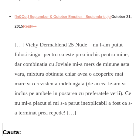
[In&Out] September & October Empties - Septembrie, joi
October 21,
2015
Reply
[…] Vichy Dermablend 25 Nude – nu l-am putut
folosi singur pentru ca este prea inchis pentru mine,
dar combinatia cu Joviale mi-a mers de minune asta
vara, mixtura obtinuta chiar avea o acoperire mai
mare si o rezistenta indelungata (de aceea le-am si
inclus pe ambele in postarea cu preferatele verii). Ce
nu mi-a placut si mi s-a parut inexplicabil a fost ca s-
a terminat prea repede! […]
Cauta: