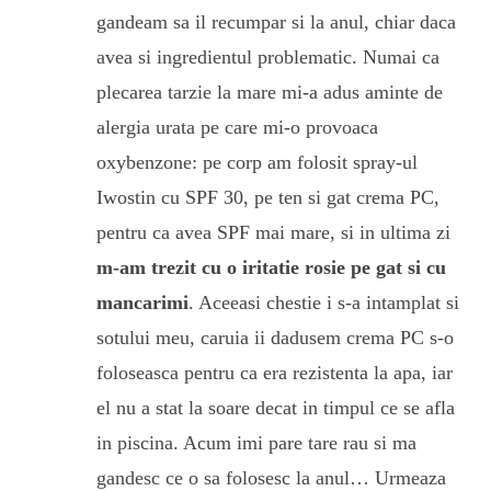
gandeam sa il recumpar si la anul, chiar daca
avea si ingredientul problematic. Numai ca
plecarea tarzie la mare mi-a adus aminte de
alergia urata pe care mi-o provoaca
oxybenzone: pe corp am folosit spray-ul
Iwostin cu SPF 30, pe ten si gat crema PC,
pentru ca avea SPF mai mare, si in ultima zi
m-am trezit cu o iritatie rosie pe gat si cu
mancarimi
. Aceeasi chestie i s-a intamplat si
sotului meu, caruia ii dadusem crema PC s-o
foloseasca pentru ca era rezistenta la apa, iar
el nu a stat la soare decat in timpul ce se afla
in piscina. Acum imi pare tare rau si ma
gandesc ce o sa folosesc la anul… Urmeaza