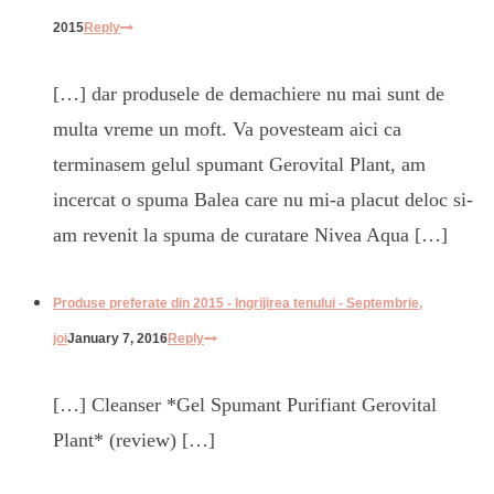
2015
Reply
[…] dar produsele de demachiere nu mai sunt de
multa vreme un moft. Va povesteam aici ca
terminasem gelul spumant Gerovital Plant, am
incercat o spuma Balea care nu mi-a placut deloc si-
am revenit la spuma de curatare Nivea Aqua […]
Produse preferate din 2015 - Ingrijirea tenului - Septembrie,
joi
January 7, 2016
Reply
[…] Cleanser *Gel Spumant Purifiant Gerovital
Plant* (review) […]