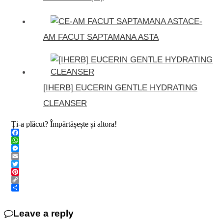
CE-
AM FACUT SAPTAMANA ASTA
[IHERB] EUCERIN GENTLE HYDRATING
CLEANSER
Ți-a plăcut? Împărtășește și altora!
Facebook
WhatsApp
Messenger
Email
Twitter
Pinterest
Copy
Link
Share
Leave a reply