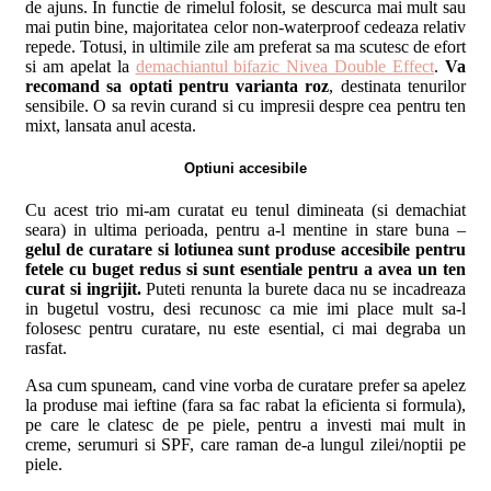
de ajuns. In functie de rimelul folosit, se descurca mai mult sau
mai putin bine, majoritatea celor non-waterproof cedeaza relativ
repede. Totusi, in ultimile zile am preferat sa ma scutesc de efort
si am apelat la
demachiantul bifazic Nivea Double Effect
.
Va
recomand sa optati pentru varianta roz
, destinata tenurilor
sensibile. O sa revin curand si cu impresii despre cea pentru ten
mixt, lansata anul acesta.
Optiuni accesibile
Cu acest trio mi-am curatat eu tenul dimineata (si demachiat
seara) in ultima perioada, pentru a-l mentine in stare buna –
gelul de curatare si lotiunea sunt produse accesibile pentru
fetele cu buget redus si sunt esentiale pentru a avea un ten
curat si ingrijit.
Puteti renunta la burete daca nu se incadreaza
in bugetul vostru, desi recunosc ca mie imi place mult sa-l
folosesc pentru curatare, nu este esential, ci mai degraba un
rasfat.
Asa cum spuneam, cand vine vorba de curatare prefer sa apelez
la produse mai ieftine (fara sa fac rabat la eficienta si formula),
pe care le clatesc de pe piele, pentru a investi mai mult in
creme, serumuri si SPF, care raman de-a lungul zilei/noptii pe
piele.