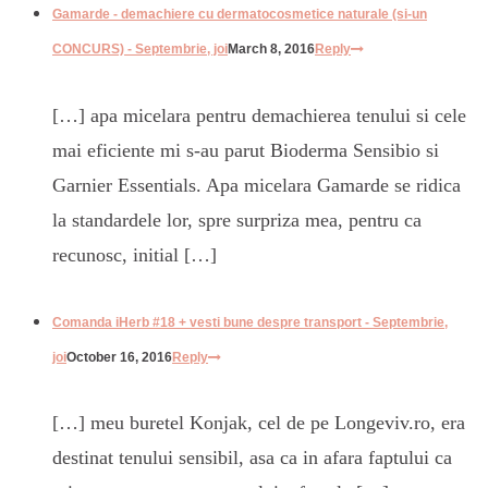
Gamarde - demachiere cu dermatocosmetice naturale (si-un
CONCURS) - Septembrie, joi
March 8, 2016
Reply
[…] apa micelara pentru demachierea tenului si cele
mai eficiente mi s-au parut Bioderma Sensibio si
Garnier Essentials. Apa micelara Gamarde se ridica
la standardele lor, spre surpriza mea, pentru ca
recunosc, initial […]
Comanda iHerb #18 + vesti bune despre transport - Septembrie,
joi
October 16, 2016
Reply
[…] meu buretel Konjak, cel de pe Longeviv.ro, era
destinat tenului sensibil, asa ca in afara faptului ca