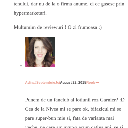
tenului, dar nu de la o firma anume, ci ce gasesc prin
hypermarketuri.
Multumim de reviewuri ! O zi frumoasa :)
Adina//SeptembrieJoi
August 22, 2015
Reply
Punem de un fanclub al lotiunii roz Garnier? :D
Cea de la Nivea mi se pare ok, bifazicul mi se
pare super-bun mie si, fata de varianta mai
veche, pe care am avut-o acum cativa ani, se si