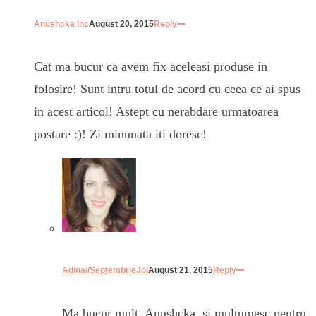
Anushcka Inc
August 20, 2015
Reply
Cat ma bucur ca avem fix aceleasi produse in
folosire! Sunt intru totul de acord cu ceea ce ai spus
in acest articol! Astept cu nerabdare urmatoarea
postare :)! Zi minunata iti doresc!
Adina//SeptembrieJoi
August 21, 2015
Reply
Ma bucur mult, Anushcka, si multumesc pentru