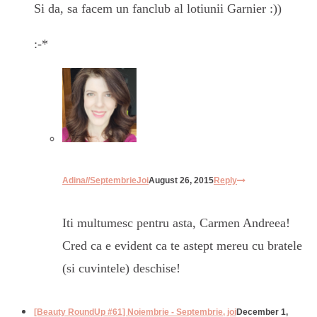
Si da, sa facem un fanclub al lotiunii Garnier :))
:-*
Adina//SeptembrieJoi
August 26, 2015
Reply
Iti multumesc pentru asta, Carmen Andreea!
Cred ca e evident ca te astept mereu cu bratele
(si cuvintele) deschise!
[Beauty RoundUp #61] Noiembrie - Septembrie, joi
December 1,