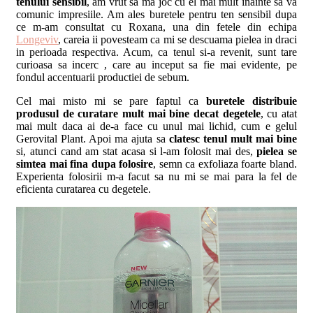
tenului sensibil
, am vrut sa ma joc cu el mai mult inainte sa va
comunic impresiile. Am ales buretele pentru ten sensibil dupa
ce m-am consultat cu Roxana, una din fetele din echipa
Longeviv
, careia ii povesteam ca mi se descuama pielea in draci
in perioada respectiva. Acum, ca tenul si-a revenit, sunt tare
curioasa sa incerc
, care au inceput sa fie mai evidente, pe
fondul accentuarii productiei de sebum.
Cel mai misto mi se pare faptul ca
buretele distribuie
produsul de curatare mult mai bine decat degetele
, cu atat
mai mult daca ai de-a face cu unul mai lichid, cum e gelul
Gerovital Plant. Apoi ma ajuta sa
clatesc tenul mult mai bine
si, atunci cand am stat acasa si l-am folosit mai des,
pielea se
simtea mai fina dupa folosire
, semn ca exfoliaza foarte bland.
Experienta folosirii m-a facut sa nu mi se mai para la fel de
eficienta curatarea cu degetele.