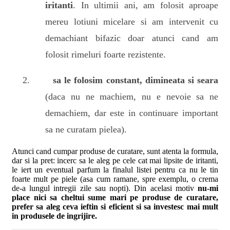
iritanti
. In ultimii ani, am folosit aproape
mereu lotiuni micelare si am intervenit cu
demachiant bifazic doar atunci cand am
folosit rimeluri foarte rezistente.
sa le folosim constant, dimineata si seara
(daca nu ne machiem, nu e nevoie sa ne
demachiem, dar este in continuare important
sa ne curatam pielea).
Atunci cand cumpar produse de curatare, sunt atenta la formula,
dar si la pret: incerc sa le aleg pe cele cat mai lipsite de iritanti,
le iert un eventual parfum la finalul listei pentru ca nu le tin
foarte mult pe piele (asa cum ramane, spre exemplu, o crema
de-a lungul intregii zile sau nopti). Din acelasi motiv
nu-mi
place nici sa cheltui sume mari pe produse de curatare,
prefer sa aleg ceva ieftin si eficient si sa investesc mai mult
in produsele de ingrijire.