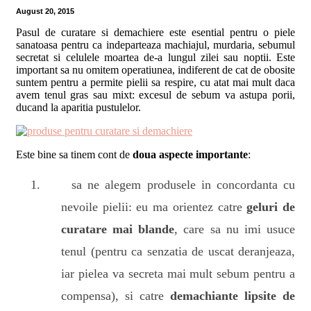
August 20, 2015
Pasul de curatare si demachiere este esential pentru o piele
sanatoasa pentru ca indeparteaza machiajul, murdaria, sebumul
secretat si celulele moartea de-a lungul zilei sau noptii. Este
important sa nu omitem operatiunea, indiferent de cat de obosite
suntem pentru a permite pielii sa respire, cu atat mai mult daca
avem tenul gras sau mixt: excesul de sebum va astupa porii,
ducand la aparitia pustulelor.
Este bine sa tinem cont de
doua aspecte importante
:
sa ne alegem produsele in concordanta cu
nevoile pielii: eu ma orientez catre
geluri de
curatare mai blande
, care sa nu imi usuce
tenul (pentru ca senzatia de uscat deranjeaza,
iar pielea va secreta mai mult sebum pentru a
compensa), si catre
demachiante lipsite de