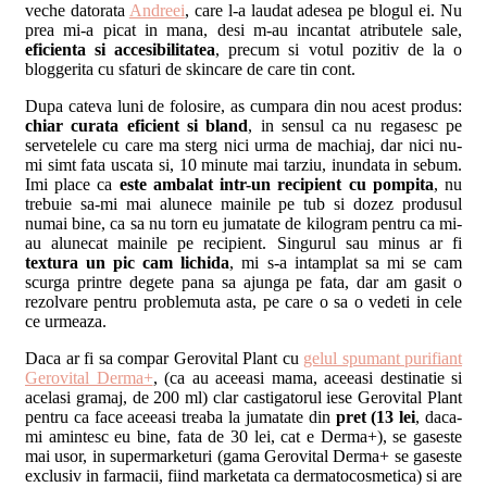
veche datorata
Andreei
, care l-a laudat adesea pe blogul ei. Nu
prea mi-a picat in mana, desi m-au incantat atributele sale,
eficienta si accesibilitatea
, precum si votul pozitiv de la o
bloggerita cu sfaturi de skincare de care tin cont.
Dupa cateva luni de folosire, as cumpara din nou acest produs:
chiar curata eficient si bland
, in sensul ca nu regasesc pe
servetelele cu care ma sterg nici urma de machiaj, dar nici nu-
mi simt fata uscata si, 10 minute mai tarziu, inundata in sebum.
Imi place ca
este ambalat intr-un recipient cu pompita
, nu
trebuie sa-mi mai alunece mainile pe tub si dozez produsul
numai bine, ca sa nu torn eu jumatate de kilogram pentru ca mi-
au alunecat mainile pe recipient. Singurul sau minus ar fi
textura un pic cam lichida
, mi s-a intamplat sa mi se cam
scurga printre degete pana sa ajunga pe fata, dar am gasit o
rezolvare pentru problemuta asta, pe care o sa o vedeti in cele
ce urmeaza.
Daca ar fi sa compar Gerovital Plant cu
gelul spumant purifiant
Gerovital Derma+
, (ca au aceeasi mama, aceeasi destinatie si
acelasi gramaj, de 200 ml) clar castigatorul iese Gerovital Plant
pentru ca face aceeasi treaba la jumatate din
pret (13 lei
, daca-
mi amintesc eu bine, fata de 30 lei, cat e Derma+), se gaseste
mai usor, in supermarketuri (gama Gerovital Derma+ se gaseste
exclusiv in farmacii, fiind marketata ca dermatocosmetica) si are