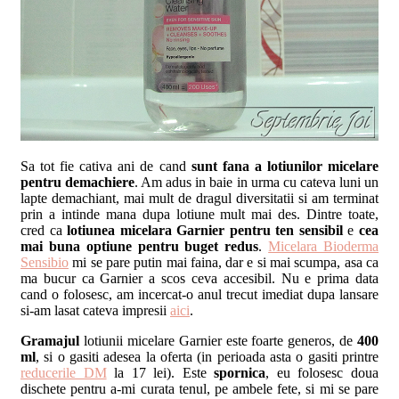
Sa tot fie cativa ani de cand
sunt fana a lotiunilor micelare
pentru demachiere
. Am adus in baie in urma cu cateva luni un
lapte demachiant, mai mult de dragul diversitatii si am terminat
prin a intinde mana dupa lotiune mult mai des. Dintre toate,
cred ca
lotiunea micelara Garnier pentru ten sensibil
e
cea
mai buna optiune pentru buget redus
.
Micelara Bioderma
Sensibio
mi se pare putin mai faina, dar e si mai scumpa, asa ca
ma bucur ca Garnier a scos ceva accesibil. Nu e prima data
cand o folosesc, am incercat-o anul trecut imediat dupa lansare
si-am lasat cateva impresii
aici
.
Gramajul
lotiunii micelare Garnier este foarte generos, de
400
ml
, si o gasiti adesea la oferta (in perioada asta o gasiti printre
reducerile DM
la 17 lei). Este
spornica
, eu folosesc doua
dischete pentru a-mi curata tenul, pe ambele fete, si mi se pare