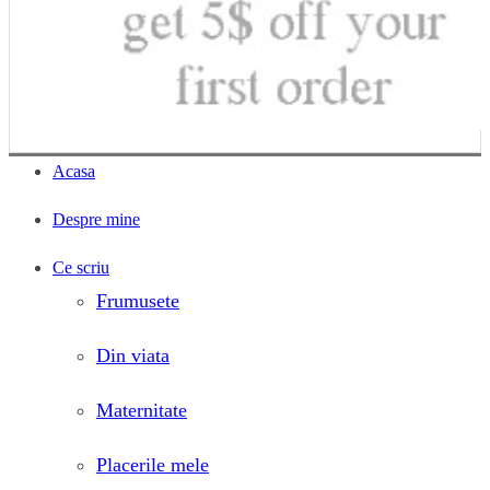
Acasa
Despre mine
Ce scriu
Frumusete
Din viata
Maternitate
Placerile mele