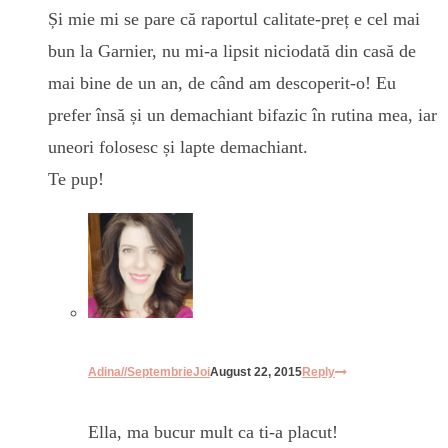
Și mie mi se pare că raportul calitate-preț e cel mai
bun la Garnier, nu mi-a lipsit niciodată din casă de
mai bine de un an, de când am descoperit-o! Eu
prefer însă și un demachiant bifazic în rutina mea, iar
uneori folosesc și lapte demachiant.
Te pup!
Adina//SeptembrieJoi
August 22, 2015
Reply
Ella, ma bucur mult ca ti-a placut!