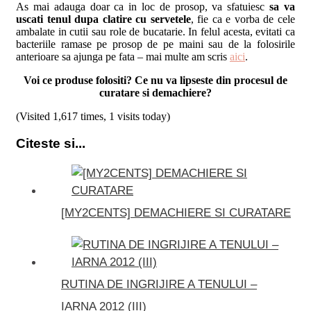
As mai adauga doar ca in loc de prosop, va sfatuiesc
sa va
uscati tenul dupa clatire cu servetele
, fie ca e vorba de cele
ambalate in cutii sau role de bucatarie. In felul acesta, evitati ca
bacteriile ramase pe prosop de pe maini sau de la folosirile
anterioare sa ajunga pe fata – mai multe am scris
aici
.
Voi ce produse folositi? Ce nu va lipseste din procesul de
curatare si demachiere?
(Visited 1,617 times, 1 visits today)
Citeste si...
[MY2CENTS] DEMACHIERE SI CURATARE
RUTINA DE INGRIJIRE A TENULUI –
IARNA 2012 (III)