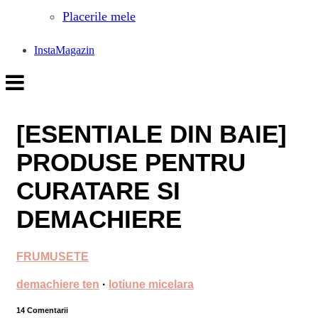
Placerile mele
InstaMagazin
[ESENTIALE DIN BAIE]
PRODUSE PENTRU
CURATARE SI
DEMACHIERE
FRUMUSETE
demachiere ten
·
lotiune micelara
14 Comentarii