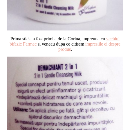
Prima sticla a fost primita de la Corina, impreuna cu
vechiul
bifazic Farmec
si veneau
dupa ce citisem
impresiile ei despre
produs
.