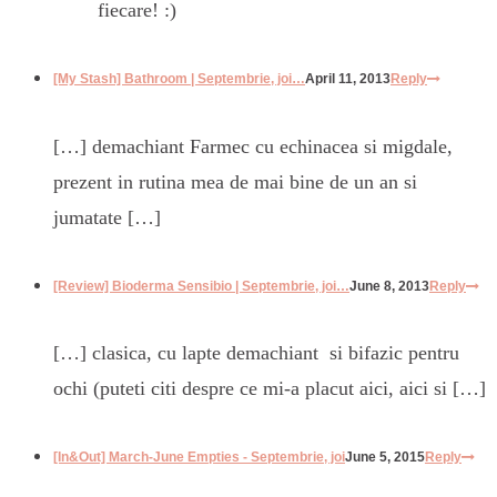
fiecare! :)
[My Stash] Bathroom | Septembrie, joi…
April 11, 2013
Reply
[…] demachiant Farmec cu echinacea si migdale,
prezent in rutina mea de mai bine de un an si
jumatate […]
[Review] Bioderma Sensibio | Septembrie, joi…
June 8, 2013
Reply
[…] clasica, cu lapte demachiant si bifazic pentru
ochi (puteti citi despre ce mi-a placut aici, aici si […]
[In&Out] March-June Empties - Septembrie, joi
June 5, 2015
Reply