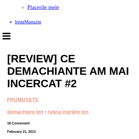
Placerile mele
InstaMagazin
[REVIEW] CE
DEMACHIANTE AM MAI
INCERCAT #2
FRUMUSETE
demachiere ten
·
rutina ingrijire ten
18 Comentarii
February 21, 2013