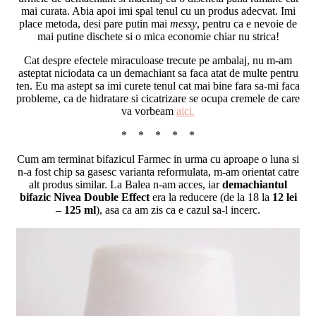
mai curata. Abia apoi imi spal tenul cu un produs adecvat. Imi
place metoda, desi pare putin mai
messy
, pentru ca e nevoie de
mai putine dischete si o mica economie chiar nu strica!
Cat despre efectele miraculoase trecute pe ambalaj, nu m-am
asteptat niciodata ca un demachiant sa faca atat de multe pentru
ten. Eu ma astept sa imi curete tenul cat mai bine fara sa-mi faca
probleme, ca de hidratare si cicatrizare se ocupa cremele de care
va vorbeam
aici.
* * * * *
Cum am terminat bifazicul Farmec in urma cu aproape o luna si
n-a fost chip sa gasesc varianta reformulata, m-am orientat catre
alt produs similar. La Balea n-am acces, iar
demachiantul
bifazic Nivea Double Effect
era la reducere (de la 18 la
12 lei
– 125 ml
), asa ca am zis ca e cazul sa-l incerc.