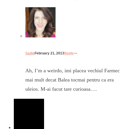
Sadie
February 21, 2013
Reply
Ah, I’m a weirdo, imi placea vechiul Farmec
mai mult decat Balea tocmai pentru ca era
uleios. M-ai facut tare curioasa….