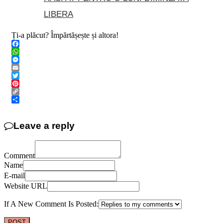
LIBERA
Ți-a plăcut? Împărtășește și altora!
Facebook
WhatsApp
Messenger
Email
Twitter
Pinterest
Copy
Link
Share
Leave a reply
Comment
Name
E-mail
Website URL
If A New Comment Is Posted: