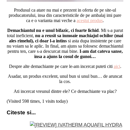
Produsul ca atare nu mai e prezent in oferta de pe site-ul
producatorului, insa din caracteristicile de pe ambalaj imi pare
ca e o varianta mai veche a
acestui produs
.
Demachiantul nu e unul bifazic, ci foarte lichid
. Mi s-a parut
total ineficient,
nu a reusit sa inmoaie machiajul ochilor (mai
ales rimelul), ci doar l-a intins
si asta dupa insistente pe care
nu voiam sa le aplic. In final, am ajuns sa folosesc demachiantul
pentru ten, care s-a descurcat mai bine.
I-am dat cateva sanse,
insa a ajuns la cosul de gunoi…
Despre alte demachiante pe care le-am incercat puteti citi
aici
.
Asadar, un produs excelent, unul bun si unul bun… de aruncat
la cos.
Ati incercat vreunul dintre ele? Ce demachiante va plac?
(Visited 598 times, 1 visits today)
Citeste si...