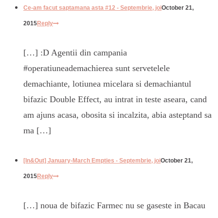
Ce-am facut saptamana asta #12 - Septembrie, joi
October 21,
2015
Reply
[…] :D Agentii din campania
#operatiuneademachierea sunt servetelele
demachiante, lotiunea micelara si demachiantul
bifazic Double Effect, au intrat in teste aseara, cand
am ajuns acasa, obosita si incalzita, abia asteptand sa
ma […]
[In&Out] January-March Empties - Septembrie, joi
October 21,
2015
Reply
[…] noua de bifazic Farmec nu se gaseste in Bacau