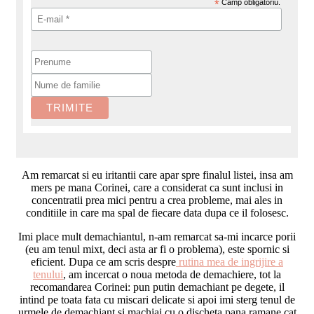
*
Câmp obligatoriu.
Am remarcat si eu iritantii care apar spre finalul listei, insa am
mers pe mana Corinei, care a considerat ca sunt inclusi in
concentratii prea mici pentru a crea probleme, mai ales in
conditiile in care ma spal de fiecare data dupa ce il folosesc.
Imi place mult demachiantul, n-am remarcat sa-mi incarce porii
(eu am tenul mixt, deci asta ar fi o problema), este spornic si
eficient. Dupa ce am scris despre
rutina mea de ingrijire a
tenului
, am incercat o noua metoda de demachiere, tot la
recomandarea Corinei: pun putin demachiant pe degete, il
intind pe toata fata cu miscari delicate si apoi imi sterg tenul de
urmele de demachiant si machiaj cu o discheta pana ramane cat