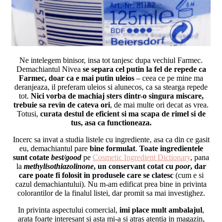
Ne intelegem binisor, insa tot tanjesc dupa vechiul Farmec.
Demachiantul Nivea
se separa cel putin la fel de repede ca
Farmec, doar ca e mai putin uleios
– ceea ce pe mine ma
deranjeaza, il preferam uleios si alunecos, ca sa stearga repede
tot.
Nici vorba de machiaj sters dintr-o singura miscare,
trebuie sa revin de cateva ori
, de mai multe ori decat as vrea.
Totusi,
curata destul de eficient si ma scapa de rimel si de
tus, asa ca functioneaza.
Incerc sa invat a studia listele cu ingrediente, asa ca din ce gasit
eu, demachiantul pare
bine formulat
.
Toate ingredientele
sunt cotate
best/good
pe
Cosmetic Ingredient Dictionary
, pana
la
methylisothiazolinone
, un conservant cotat cu
poor
, dar
care poate fi folosit in produsele care se clatesc
(cum e si
cazul demachiantului). Nu m-am edificat prea bine in privinta
colorantilor de la finalul listei, dar promit sa mai investighez.
In privinta aspectului comercial,
imi place mult ambalajul
,
arata foarte interesant si asta mi-a si atras atentia in magazin,