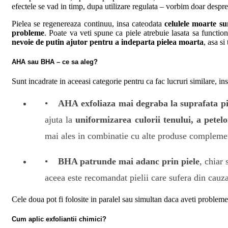
efectele se vad in timp, dupa utilizare regulata – vorbim doar despr
Pielea se regenereaza continuu, insa cateodata
celulele moarte s
probleme
. Poate va veti spune ca piele atrebuie lasata sa functi
nevoie de putin ajutor pentru a indeparta pielea moarta
, asa s
AHA sau BHA – ce sa aleg?
Sunt incadrate in aceeasi categorie pentru ca fac lucruri similare, in
AHA exfoliaza mai degraba la suprafata pie
ajuta la
uniformizarea culorii tenului, a petel
mai ales in combinatie cu alte produse complemen
BHA patrunde mai adanc prin piele
, chiar
aceea este recomandat pielii care sufera din cauz
Cele doua pot fi folosite in paralel sau simultan daca aveti probleme 
Cum aplic exfoliantii chimici?