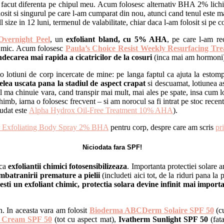
 facut diferenta pe chipul meu. Acum folosesc alternativ BHA 2% lichi
it si singurul pe care l-am cumparat din nou, atunci cand tenul este mai
size in 12 luni, termenul de valabilitate, chiar daca l-am folosit si pe c
vernight Peel
, un
exfoliant bland, cu 5% AHA
, pe care l-am re
ai mic. Acum folosesc
Paula’s Choice Resist Weekly Resurfacing T
ndecarea mai rapida a cicatricilor de la cosuri
(inca mai am hormoni),
 lotiuni de corp incercate de mine: pe langa faptul ca ajuta la estomp
elea uscata pana la stadiul de aspect crapat
si descuamat, lotiunea a
al ma chinuie vara, cand transpir mai mult, mai ales pe spate, insa cum
 schimb, iarna o folosesc frecvent – si am norocul sa fi intrat pe stoc 
audat este
Alpha Hydrox Oil-Free Treatment 10% AHA
).
ar Exfoliating Body Spray 2% BHA
pentru corp, despre care am scris
pr
Niciodata fara SPF!
 ca
exfoliantii chimici fotosensibilizeaza
. Importanta protectiei solare ar
mbatranirii premature a pielii
(includeti aici tot, de la riduri pana la
esti un exfoliant chimic, protectia solara devine infinit mai import
n. In aceasta vara am folosit
Bioderma ABCDerm Solaire SPF 50
(cu
l Cream SPF 50
(tot cu aspect mat),
Ivatherm Sunlight SPF 50
(fata