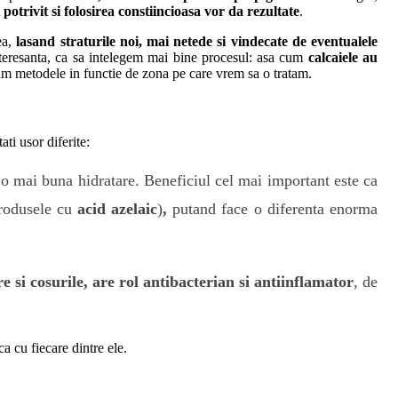
otrivit si folosirea constiincioasa vor da rezultate
.
ea,
lasand straturile noi, mai netede si vindecate de eventualele
interesanta, ca sa intelegem mai bine procesul: asa cum
calcaiele au
tam metodele in functie de zona pe care vrem sa o tratam.
ati usor diferite:
 o mai buna hidratare. Beneficiul cel mai important este ca
produsele cu
acid azelaic
)
,
putand face o diferenta enorma
e si cosurile, are rol antibacterian si antiinflamator
, de
a cu fiecare dintre ele.