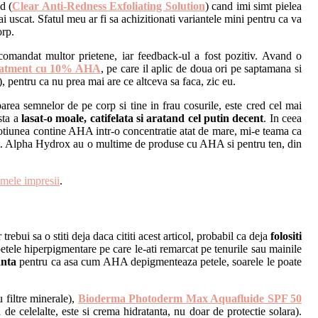
d (
Clear Anti-Redness Exfoliating Solution
) cand imi simt pielea
 uscat. Sfatul meu ar fi sa achizitionati variantele mini pentru ca va
orp.
comandat multor prietene, iar feedback-ul a fost pozitiv. Avand o
reatment cu 10% AHA
, pe care il aplic de doua ori pe saptamana si
 pentru ca nu prea mai are ce altceva sa faca, zic eu.
area semnelor de pe corp si tine in frau cosurile, este cred cel mai
sta a
lasat-o moale, catifelata si aratand cel putin decent
. In ceea
 lotiunea contine AHA intr-o concentratie atat de mare, mi-e teama ca
recent. Alpha Hydrox au o multime de produse cu AHA si pentru ten, din
imele impresii
.
 trebui sa o stiti deja daca cititi acest articol, probabil ca deja
folositi
 petele hiperpigmentare pe care le-ati remarcat pe tenurile sau mainile
anta
pentru ca asa cum AHA depigmenteaza petele, soarele le poate
 filtre minerale),
Bioderma Photoderm Max Aquafluide SPF 50
 de celelalte, este si crema hidratanta, nu doar de protectie solara).