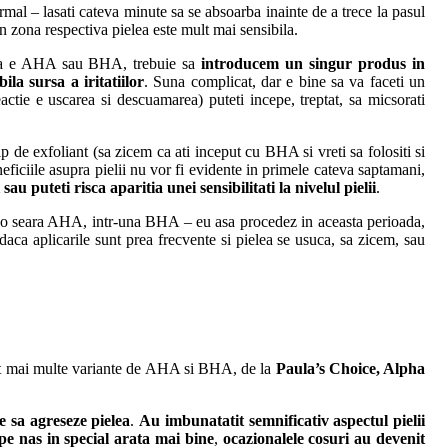
ormal – lasati cateva minute sa se absoarba inainte de a trece la pasul
in zona respectiva pielea este mult mai sensibila.
t ca e AHA sau BHA, trebuie sa
introducem un singur produs in
la sursa a iritatiilor
. Suna complicat, dar e bine sa va faceti un
actie e uscarea si descuamarea) puteti incepe, treptat, sa micsorati
tip de exfoliant (sa zicem ca ati inceput cu BHA si vreti sa folositi si
eficiile asupra pielii nu vor fi evidente in primele cateva saptamani,
u puteti risca aparitia unei sensibilitati la nivelul pielii
.
-o seara AHA, intr-una BHA – eu asa procedez in aceasta perioada,
daca aplicarile sunt prea frecvente si pielea se usuca, sa zicem, sau
cat mai multe variante de AHA si BHA, de la
Paula’s Choice, Alpha
re sa agreseze pielea
.
Au imbunatatit semnificativ aspectul pielii
pe nas in special arata mai bine
,
ocazionalele cosuri au devenit