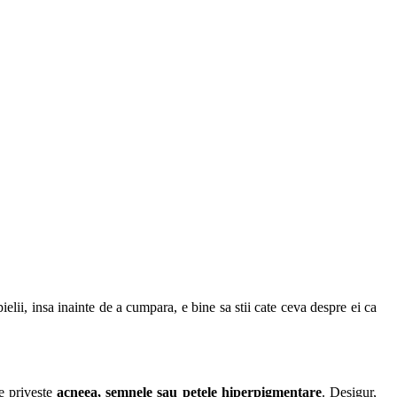
pielii, insa inainte de a cumpara, e bine sa stii cate ceva despre ei ca
ce priveste
acneea, semnele sau petele hiperpigmentare
. Desigur,