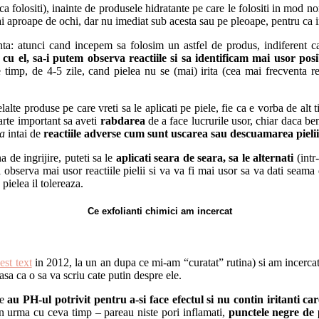
ca folositi), inainte de produsele hidratante pe care le folositi in mod n
 mai aproape de ochi, dar nu imediat sub acesta sau pe pleoape, pentru ca 
anta: atunci cand incepem sa folosim un astfel de produs, indiferen
cu el, sa-i putem observa reactiile si sa identificam mai usor posibi
timp, de 4-5 zile, cand pielea nu se (mai) irita (cea mai frecventa re
alte produse pe care vreti sa le aplicati pe piele, fie ca e vorba de alt 
arte important sa aveti
rabdarea
de a face lucrurile usor, chiar daca ben
ia
intai de
reactiile adverse cum sunt uscarea sau descuamarea pielii sa
a de ingrijire, puteti sa le
aplicati seara de seara, sa le alternati
(intr
 observa mai usor reactiile pielii si va va fi mai usor sa va dati seama 
pielea il tolereaza.
Ce exfolianti chimici am incercat
est text
in 2012, la un an dupa ce mi-am “curatat” rutina) si am incer
sa ca o sa va scriu cate putin despre ele.
le
au PH-ul potrivit pentru a-si face efectul si nu contin iritanti ca
n urma cu ceva timp – pareau niste pori inflamati,
punctele negre de 