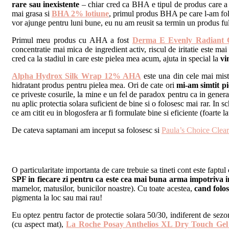
rare sau inexistente
– chiar cred ca BHA e tipul de produs care a
mai grasa si
BHA 2% lotiune
, primul produs BHA pe care l-am folos
vor ajunge pentru luni bune, eu nu am reusit sa termin un produs full 
Primul meu produs cu AHA a fost
Derma E Evenly Radiant O
concentratie mai mica de ingredient activ, riscul de iritatie este m
cred ca la stadiul in care este pielea mea acum, ajuta in special la
vi
Alpha Hydrox Silk Wrap 12% AHA
este una din cele mai misto
hidratant produs pentru pielea mea. Ori de cate ori
mi-am simtit pi
ce priveste cosurile, la mine e un fel de paradox pentru ca in gener
nu aplic protectia solara suficient de bine si o folosesc mai rar. In
ce am citit eu in blogosfera ar fi formulate bine si eficiente (foarte l
De cateva saptamani am inceput sa folosesc si
Paula’s Choice Cle
O particularitate importanta de care trebuie sa tineti cont este faptul
SPF in fiecare zi pentru ca este cea mai buna arma impotriva i
mamelor, matusilor, bunicilor noastre). Cu toate acestea,
cand folos
pigmenta la loc sau mai rau!
Eu optez pentru factor de protectie solara 50/30, indiferent de sezo
(cu aspect mat),
La Roche Posay Anthelios XL Dry Touch Ge