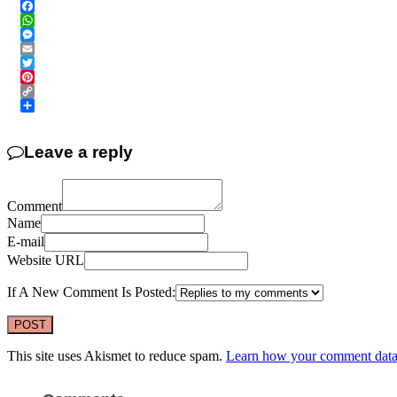
Facebook
WhatsApp
Messenger
Email
Twitter
Pinterest
Copy
Link
Share
Leave a reply
Comment
Name
E-mail
Website URL
If A New Comment Is Posted:
This site uses Akismet to reduce spam.
Learn how your comment data 