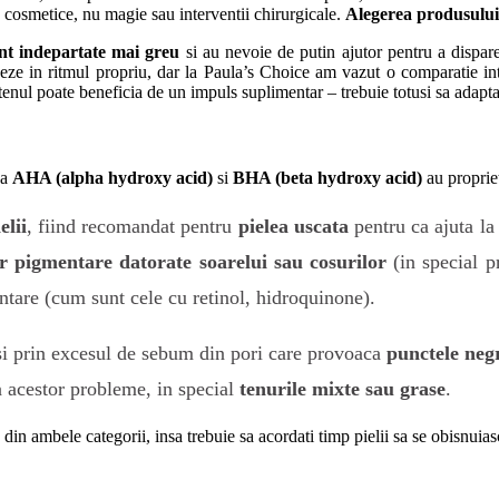
e cosmetice, nu magie sau interventii chirurgicale.
Alegerea produsului p
unt indepartate mai greu
si au nevoie de putin ajutor pentru a dispar
oneze in ritmul propriu, dar la Paula’s Choice am vazut o comparatie 
i tenul poate beneficia de un impuls suplimentar – trebuie totusi sa adap
sa
AHA (alpha hydroxy acid)
si
BHA (beta hydroxy acid)
au propriet
lii
, fiind recomandat pentru
pielea uscata
pentru ca ajuta la
or pigmentare datorate soarelui sau cosurilor
(in special 
tare (cum sunt cele cu retinol, hidroquinone).
 si prin excesul de sebum din pori care provoaca
punctele negr
a acestor probleme, in special
tenurile mixte sau grase
.
din ambele categorii, insa trebuie sa acordati timp pielii sa se obisnuiasc