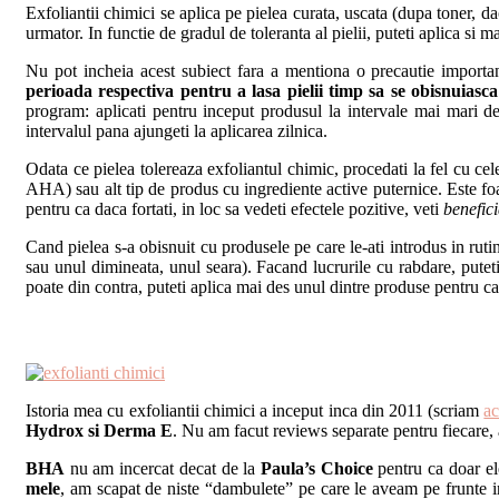
Exfoliantii chimici se aplica pe pielea curata, uscata (dupa toner, da
urmator. In functie de gradul de toleranta al pielii, puteti aplica si
Nu pot incheia acest subiect fara a mentiona o precautie import
perioada respectiva pentru a lasa pielii timp sa se obisnuiasca 
program: aplicati pentru inceput produsul la intervale mai mari de 
intervalul pana ajungeti la aplicarea zilnica.
Odata ce pielea tolereaza exfoliantul chimic, procedati la fel cu celel
AHA) sau alt tip de produs cu ingrediente active puternice. Este fo
pentru ca daca fortati, in loc sa vedeti efectele pozitive, veti
benefic
Cand pielea s-a obisnuit cu produsele pe care le-ati introdus in rutin
sau unul dimineata, unul seara). Facand lucrurile cu rabdare, puteti
poate din contra, puteti aplica mai des unul dintre produse pentru ca 
Istoria mea cu exfoliantii chimici a inceput inca din 2011 (scriam
ac
Hydrox si Derma E
. Nu am facut reviews separate pentru fiecare, a
BHA
nu am incercat decat de la
Paula’s Choice
pentru ca doar e
mele
, am scapat de niste “dambulete” pe care le aveam pe frunte i