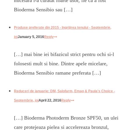
micelara l-a curatat foarte usor, fie ca a fost
Bioderma Sensibio sau […]
Produse preferate din 2015 - Ingrijirea tenului - Septembrie,
joi
January 5, 2016
Reply
[…] mai bine iei bifazicul strict pentru ochi si-l
folosesti mult si bine. Dintre apele micelare,
Bioderma Sensibio ramane preferata […]
Reduceri de ianuarie: DM, Salofarm, Emag & Paula's Choice -
Septembrie, joi
April 22, 2016
Reply
[…] Bioderma Photoderm Bronze SPF50, un ulei
care protejeaza pielea si accelereaza bronzul,