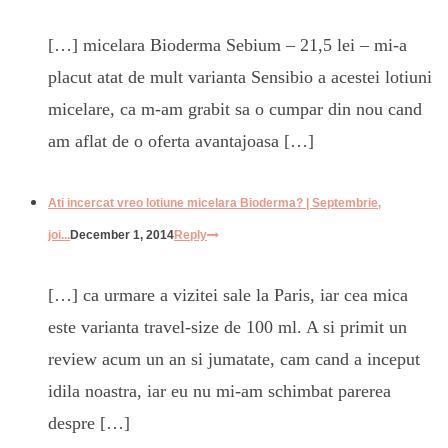
[…] micelara Bioderma Sebium – 21,5 lei – mi-a
placut atat de mult varianta Sensibio a acestei lotiuni
micelare, ca m-am grabit sa o cumpar din nou cand
am aflat de o oferta avantajoasa […]
Ati incercat vreo lotiune micelara Bioderma? | Septembrie,
joi...
December 1, 2014
Reply
[…] ca urmare a vizitei sale la Paris, iar cea mica
este varianta travel-size de 100 ml. A si primit un
review acum un an si jumatate, cam cand a inceput
idila noastra, iar eu nu mi-am schimbat parerea
despre […]