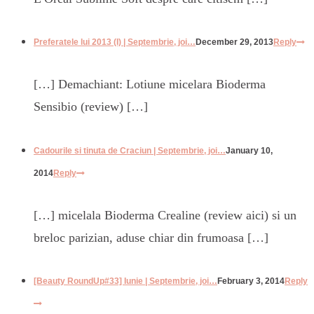
Preferatele lui 2013 (I) | Septembrie, joi…
December 29, 2013
Reply
[…] Demachiant: Lotiune micelara Bioderma
Sensibio (review) […]
Cadourile si tinuta de Craciun | Septembrie, joi…
January 10,
2014
Reply
[…] micelala Bioderma Crealine (review aici) si un
breloc parizian, aduse chiar din frumoasa […]
[Beauty RoundUp#33] Iunie | Septembrie, joi…
February 3, 2014
Reply