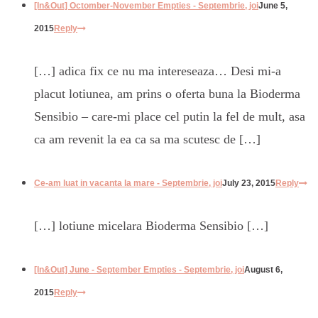
[In&Out] Octomber-November Empties - Septembrie, joi
June 5,
2015
Reply
[…] adica fix ce nu ma intereseaza… Desi mi-a
placut lotiunea, am prins o oferta buna la Bioderma
Sensibio – care-mi place cel putin la fel de mult, asa
ca am revenit la ea ca sa ma scutesc de […]
Ce-am luat in vacanta la mare - Septembrie, joi
July 23, 2015
Reply
[…] lotiune micelara Bioderma Sensibio […]
[In&Out] June - September Empties - Septembrie, joi
August 6,
2015
Reply