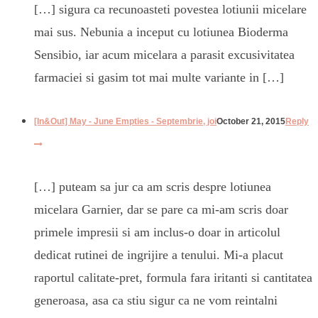
[…] sigura ca recunoasteti povestea lotiunii micelare
mai sus. Nebunia a inceput cu lotiunea Bioderma
Sensibio, iar acum micelara a parasit excusivitatea
farmaciei si gasim tot mai multe variante in […]
[In&Out] May - June Empties - Septembrie, joi
October 21, 2015
Reply
[…] puteam sa jur ca am scris despre lotiunea
micelara Garnier, dar se pare ca mi-am scris doar
primele impresii si am inclus-o doar in articolul
dedicat rutinei de ingrijire a tenului. Mi-a placut
raportul calitate-pret, formula fara iritanti si cantitatea
generoasa, asa ca stiu sigur ca ne vom reintalni