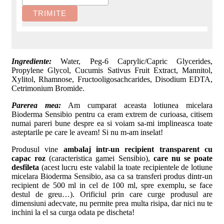
Ingrediente:
Water, Peg-6 Caprylic/Capric Glycerides,
Propylene Glycol, Cucumis Sativus Fruit Extract, Mannitol,
Xylitol, Rhamnose, Fructooligosachcarides, Disodium EDTA,
Cetrimonium Bromide.
Parerea mea:
Am cumparat aceasta lotiunea micelara
Bioderma Sensibio pentru ca eram extrem de curioasa, citisem
numai pareri bune despre ea si voiam sa-mi implineasca toate
asteptarile pe care le aveam! Si nu m-am inselat!
Produsul vine
ambalaj intr-un recipient transparent cu
capac roz
(caracteristica gamei Sensibio),
care nu se poate
desfileta
(acest lucru este valabil la toate recipientele de lotiune
micelara Bioderma Sensibio, asa ca sa transferi produs dintr-un
recipient de 500 ml in cel de 100 ml, spre exemplu, se face
destul de greu…). Orificiul prin care curge produsul are
dimensiuni adecvate, nu permite prea multa risipa, dar nici nu te
inchini la el sa curga odata pe discheta!