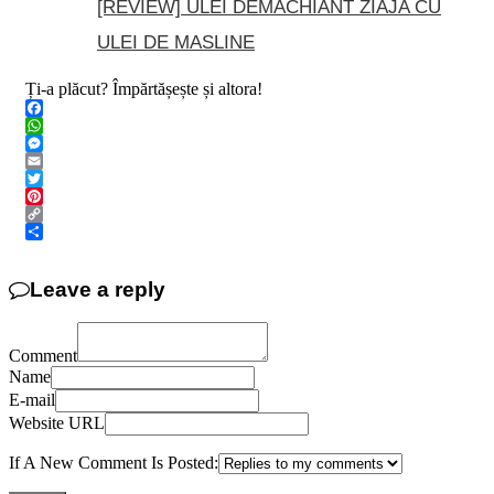
[REVIEW] ULEI DEMACHIANT ZIAJA CU
ULEI DE MASLINE
Ți-a plăcut? Împărtășește și altora!
Facebook
WhatsApp
Messenger
Email
Twitter
Pinterest
Copy
Link
Share
Leave a reply
Comment
Name
E-mail
Website URL
If A New Comment Is Posted: