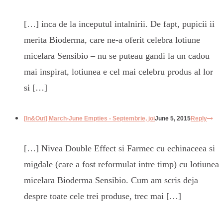
[…] inca de la inceputul intalnirii. De fapt, pupicii ii
merita Bioderma, care ne-a oferit celebra lotiune
micelara Sensibio – nu se puteau gandi la un cadou
mai inspirat, lotiunea e cel mai celebru produs al lor
si […]
[In&Out] March-June Empties - Septembrie, joi
June 5, 2015
Reply
[…] Nivea Double Effect si Farmec cu echinaceea si
migdale (care a fost reformulat intre timp) cu lotiunea
micelara Bioderma Sensibio. Cum am scris deja
despre toate cele trei produse, trec mai […]