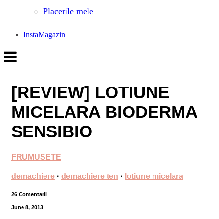
Placerile mele
InstaMagazin
[REVIEW] LOTIUNE
MICELARA BIODERMA
SENSIBIO
FRUMUSETE
demachiere
·
demachiere ten
·
lotiune micelara
26 Comentarii
June 8, 2013