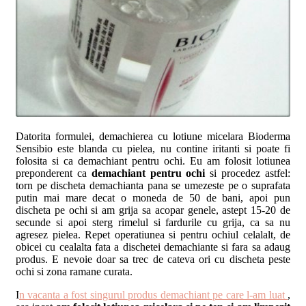
Datorita formulei, demachierea cu lotiune micelara Bioderma
Sensibio este blanda cu pielea, nu contine iritanti si poate fi
folosita si ca demachiant pentru ochi. Eu am folosit lotiunea
preponderent ca
demachiant pentru ochi
si procedez astfel:
torn pe discheta demachianta pana se umezeste pe o suprafata
putin mai mare decat o moneda de 50 de bani, apoi pun
discheta pe ochi si am grija sa acopar genele, astept 15-20 de
secunde si apoi sterg rimelul si fardurile cu grija, ca sa nu
agresez pielea. Repet operatiunea si pentru ochiul celalalt, de
obicei cu cealalta fata a dischetei demachiante si fara sa adaug
produs. E nevoie doar sa trec de cateva ori cu discheta peste
ochi si zona ramane curata.
I
n vacanta a fost singurul produs demachiant pe care l-am luat
,