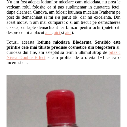
Nu am fost adepta lotiunilor micelare cam niciodata, nu prea le
vedeam rolul folosite ca si pas suplimentar in curatarea fetei,
dupa cleanser. Candva, am folosit lotiunea micelara Ivatherm pe
post de demachiant si mi s-a parut ok, dar nu excelenta. Din
acest motiv, n-am mai cumparat-o si-am trecut pe demachierea
clasica, cu lapte demachiant si bifazic pentru ochi (puteti citi
despre ce mi-a placut
aici
,
aici
si
aici
).
Totusi, aceasta
lotiune micelara Bioderma Sensibio este
printre cele mai titrate produse cosmetice din blogosfera
si,
curioasa din fire, am asteptat sa termin ultimul strop de
bifazic
Nivea Double Effect
si am profitat de o oferta 1+1 ca sa o
incerc si eu.