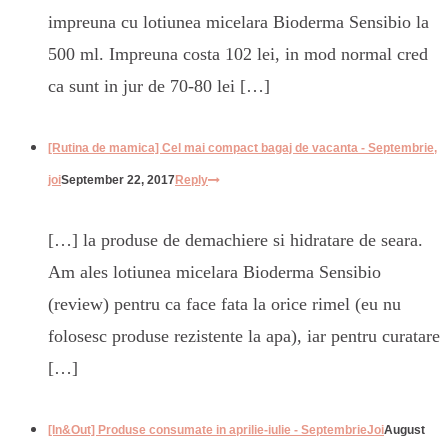
impreuna cu lotiunea micelara Bioderma Sensibio la
500 ml. Impreuna costa 102 lei, in mod normal cred
ca sunt in jur de 70-80 lei […]
[Rutina de mamica] Cel mai compact bagaj de vacanta - Septembrie,
joi
September 22, 2017
Reply
[…] la produse de demachiere si hidratare de seara.
Am ales lotiunea micelara Bioderma Sensibio
(review) pentru ca face fata la orice rimel (eu nu
folosesc produse rezistente la apa), iar pentru curatare
[…]
[In&Out] Produse consumate in aprilie-iulie - SeptembrieJoi
August