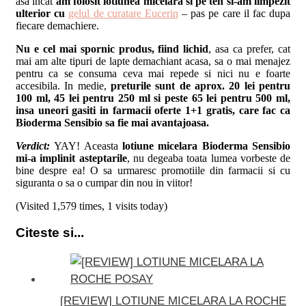
asa incat
am folosit lotiunea micelara si pe ten si-am limpezit
ulterior cu
gelul de curatare Eucerin
– pas pe care il fac dupa
fiecare demachiere.
Nu e cel mai spornic produs, fiind lichid
, asa ca prefer, cat
mai am alte tipuri de lapte demachiant acasa, sa o mai menajez
pentru ca se consuma ceva mai repede si nici nu e foarte
accesibila. In medie,
preturile sunt de aprox. 20 lei pentru
100 ml, 45 lei pentru 250 ml si peste 65 lei pentru 500 ml,
insa uneori gasiti in farmacii oferte 1+1 gratis, care fac ca
Bioderma Sensibio sa fie mai avantajoasa.
Verdict:
YAY! Aceasta
l
otiune micelara Bioderma Sensibio
mi-a implinit asteptarile
, nu degeaba toata lumea vorbeste de
bine despre ea! O sa urmaresc promotiile din farmacii si cu
siguranta o sa o cumpar din nou in viitor!
(Visited 1,579 times, 1 visits today)
Citeste si...
[REVIEW] LOTIUNE MICELARA LA ROCHE