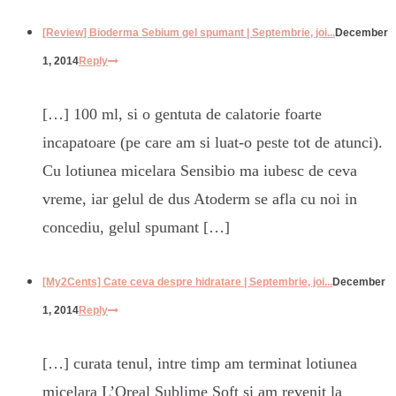
[Review] Bioderma Sebium gel spumant | Septembrie, joi...
December
1, 2014
Reply
[…] 100 ml, si o gentuta de calatorie foarte
incapatoare (pe care am si luat-o peste tot de atunci).
Cu lotiunea micelara Sensibio ma iubesc de ceva
vreme, iar gelul de dus Atoderm se afla cu noi in
concediu, gelul spumant […]
[My2Cents] Cate ceva despre hidratare | Septembrie, joi...
December
1, 2014
Reply
[…] curata tenul, intre timp am terminat lotiunea
micelara L’Oreal Sublime Soft si am revenit la