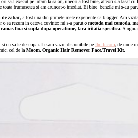
ori sa-l execut pe infam la salon, uneori a fost bine, alteori s-a lasat cu fo
 toata frumusetea si am aruncat-o imediat. Ei bine, benzile mi s-au par
a de zahar
, a fost una din primele mele experiente ca blogger. Am vizita
ar o sa rezum in cateva cuvinte: mi s-a parut
o metoda mai comoda, mai 
amas fina si supla dupa operatiune, fara iritatia specifica
. Singura
it si eu sa le descopar. Le-am vazut disponibile pe
Iherb.com
, de unde m
mic, cel de la
Moom, Organic Hair Remover Face/Travel Kit.