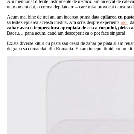
Am mentionat diferite instrumente de
tortura
: am incercat de cateva 
un moment dat, o crema depilatoare – care mi-a provocat o arsura de
Acum mai bine de trei ani am incercat prima data
epilarea cu past
sa testez epilarea aceasta inedita. Am scris despre experienta
aici
, d
zahar avea o temperatura apropiata de cea a corpului, pielea a r
Bacau… pana acum, cand am descoperit ca o pot face singura!
Exista diverse kituri cu pasta sau ceara de zahar pe piata si am reus
degraba sa comandati din Romania. Eu am inceput timid, cu un kit 