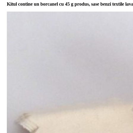
Kitul contine un borcanel cu 45 g produs, sase benzi textile lav