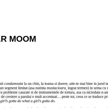
HAR MOOM
sti
condamnata
la un chin, la teama si durere, uite-te mai bine in jurul 
 un segment limitat (asa numita
mustacioara,
ingrat termen) in urma cu 
eva probleme cauzate si de instrumentele de tortura, asa ca niciodata n
l de crestere a parului e mult accentuat… peste tot, ceea ce se traduce p
 girl’s gotta do what a girl’s gotta do.