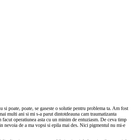
tau si poate, poate, se gaseste o solutie pentru problema ta. Am fost
mai multi ani si mi s-a parut dintotdeauna cam traumatizanta
-am facut operatiunea asta cu un minim de entuziasm. De ceva timp
rin nevoia de a ma vopsi si epila mai des. Nici pigmentul nu mi-e