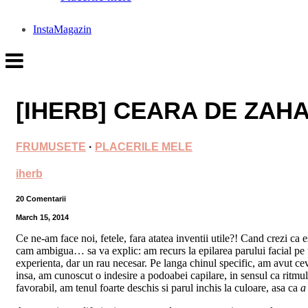
InstaMagazin
[IHERB] CEARA DE ZA
FRUMUSETE
·
PLACERILE MELE
iherb
20 Comentarii
March 15, 2014
Ce ne-am face noi, fetele, fara atatea inventii utile?! Cand crezi ca e
cam ambigua… sa va explic: am recurs la epilarea parului facial pe
experienta, dar un rau necesar. Pe langa chinul specific, am avut c
insa, am cunoscut o indesire a podoabei capilare, in sensul ca ritmu
favorabil, am tenul foarte deschis si parul inchis la culoare, asa ca
a