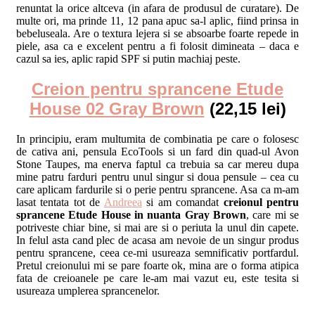
renuntat la orice altceva (in afara de produsul de curatare). De
multe ori, ma prinde 11, 12 pana apuc sa-l aplic, fiind prinsa in
bebeluseala. Are o textura lejera si se absoarbe foarte repede in
piele, asa ca e excelent pentru a fi folosit dimineata – daca e
cazul sa ies, aplic rapid SPF si putin machiaj peste.
Creion pentru sprancene Etude
House 02 Gray Brown
(22,15 lei)
In principiu, eram multumita de combinatia pe care o folosesc
de cativa ani, pensula EcoTools si un fard din quad-ul Avon
Stone Taupes, ma enerva faptul ca trebuia sa car mereu dupa
mine patru farduri pentru unul singur si doua pensule – cea cu
care aplicam fardurile si o perie pentru sprancene. Asa ca m-am
lasat tentata tot de
Andreea
si am comandat
creionul pentru
sprancene Etude House in nuanta Gray Brown
, care mi se
potriveste chiar bine, si mai are si o periuta la unul din capete.
In felul asta cand plec de acasa am nevoie de un singur produs
pentru sprancene, ceea ce-mi usureaza semnificativ portfardul.
Pretul creionului mi se pare foarte ok, mina are o forma atipica
fata de creioanele pe care le-am mai vazut eu, este tesita si
usureaza umplerea sprancenelor.