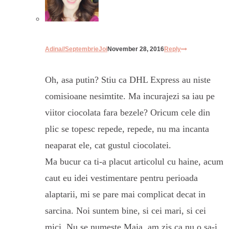
Adina//SeptembrieJoi
November 28, 2016
Reply
Oh, asa putin? Stiu ca DHL Express au niste
comisioane nesimtite. Ma incurajezi sa iau pe
viitor ciocolata fara bezele? Oricum cele din
plic se topesc repede, repede, nu ma incanta
neaparat ele, cat gustul ciocolatei.
Ma bucur ca ti-a placut articolul cu haine, acum
caut eu idei vestimentare pentru perioada
alaptarii, mi se pare mai complicat decat in
sarcina. Noi suntem bine, si cei mari, si cei
mici. Nu se numeste Maia, am zis ca nu o sa-i