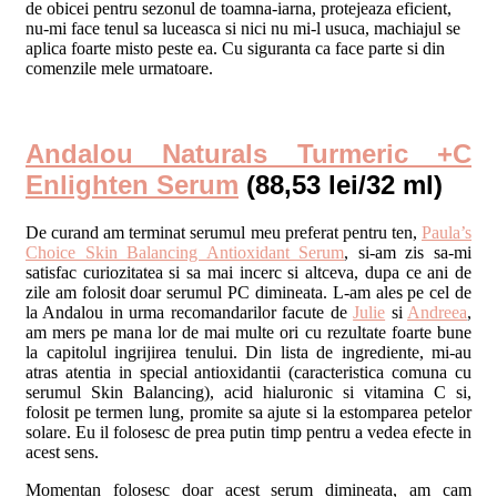
de obicei pentru sezonul de toamna-iarna, protejeaza eficient,
nu-mi face tenul sa luceasca si nici nu mi-l usuca, machiajul se
aplica foarte misto peste ea. Cu siguranta ca face parte si din
comenzile mele urmatoare.
Andalou Naturals Turmeric +C
Enlighten Serum
(88,53 lei/32 ml)
De curand am terminat serumul meu preferat pentru ten,
Paula’s
Choice Skin Balancing Antioxidant Serum
, si-am zis sa-mi
satisfac curiozitatea si sa mai incerc si altceva, dupa ce ani de
zile am folosit doar serumul PC dimineata. L-am ales pe cel de
la Andalou in urma recomandarilor facute de
Julie
si
Andreea
,
am mers pe mana lor de mai multe ori cu rezultate foarte bune
la capitolul ingrijirea tenului. Din lista de ingrediente, mi-au
atras atentia in special antioxidantii (caracteristica comuna cu
serumul Skin Balancing), acid hialuronic si vitamina C si,
folosit pe termen lung, promite sa ajute si la estomparea petelor
solare. Eu il folosesc de prea putin timp pentru a vedea efecte in
acest sens.
Momentan folosesc doar acest serum dimineata, am cam