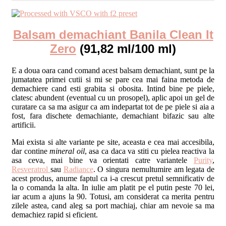
Balsam demachiant Banila Clean It
Zero
(91,82 ml/100 ml)
E a doua oara cand comand acest balsam demachiant, sunt pe la
jumatatea primei cutii si mi se pare cea mai faina metoda de
demachiere cand esti grabita si obosita. Intind bine pe piele,
clatesc abundent (eventual cu un prosopel), aplic apoi un gel de
curatare ca sa ma asigur ca am indepartat tot de pe piele si aia a
fost, fara dischete demachiante, demachiant bifazic sau alte
artificii.
Mai exista si alte variante pe site, aceasta e cea mai accesibila,
dar contine
mineral oil
, asa ca daca va stiti cu pielea reactiva la
asa ceva, mai bine va orientati catre variantele
Purity
,
Resveratrol
sau
Radiance
. O singura nemultumire am legata de
acest produs, anume faptul ca i-a crescut pretul semnificativ de
la o comanda la alta. In iulie am platit pe el putin peste 70 lei,
iar acum a ajuns la 90. Totusi, am considerat ca merita pentru
zilele astea, cand aleg sa port machiaj, chiar am nevoie sa ma
demachiez rapid si eficient.