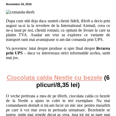
November 24, 2016
Dupa cum stiti deja daca sunteti clienti fideli, iHerb a decis prin
august sa-si ia la revedere de la International Airmail, ceea ce
ne-a lasat pe noi, clientii romani, cu optiuni de livrare la care sa
platim TVA. Asadar am vrut sa explorez ce variante de
transport sunt mai avantajoase si am dat comanda prin UPS.
Va povestesc intai despre produse si spre final despre
livrarea
prin UPS
– daca va intereseaza strict informatiile acelea, sariti
mai jos.
Ciocolata calda Nestle cu bezele
(6
plicuri/8,35 lei)
O veche preferata a mea de pe iHerb, ciocolata calda cu bezele
de la Nestle a ajuns in colet in trei exemplare. Nu mai
comandasem demult si mi-am facut un mic stoc pentru musafirii
pe care ii voi mai avea in perioada urmatoare. Bezelutele se
topesc putin mai repede decat as vrea, insa tot mi se pare mai