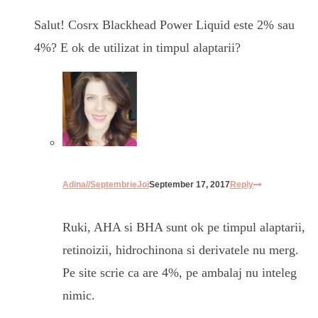
Salut! Cosrx Blackhead Power Liquid este 2% sau
4%? E ok de utilizat in timpul alaptarii?
Adina//SeptembrieJoi
September 17, 2017
Reply
Ruki, AHA si BHA sunt ok pe timpul alaptarii,
retinoizii, hidrochinona si derivatele nu merg.
Pe site scrie ca are 4%, pe ambalaj nu inteleg
nimic.