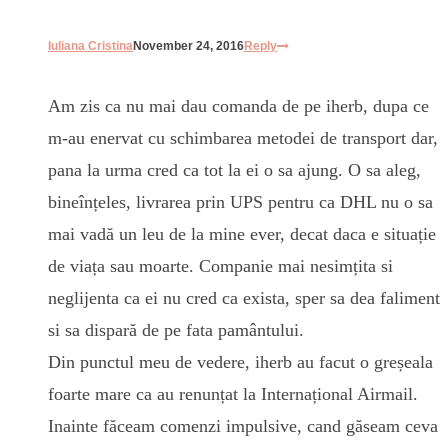
Iuliana Cristina
November 24, 2016
Reply
Am zis ca nu mai dau comanda de pe iherb, dupa ce
m-au enervat cu schimbarea metodei de transport dar,
pana la urma cred ca tot la ei o sa ajung. O sa aleg,
bineînțeles, livrarea prin UPS pentru ca DHL nu o sa
mai vadă un leu de la mine ever, decat daca e situație
de viața sau moarte. Companie mai nesimțita si
neglijenta ca ei nu cred ca exista, sper sa dea faliment
si sa dispară de pe fata pamântului.
Din punctul meu de vedere, iherb au facut o greșeala
foarte mare ca au renunțat la Internațional Airmail.
Inainte făceam comenzi impulsive, cand găseam ceva