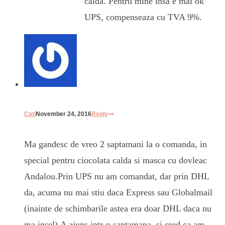
calda. Pentru mine insa e mai ok
UPS, compenseaza cu TVA 9%.
Cati
November 24, 2016
Reply
Ma gandesc de vreo 2 saptamani la o comanda, in
special pentru ciocolata calda si masca cu dovleac
Andalou.Prin UPS nu am comandat, dar prin DHL
da, acuma nu mai stiu daca Express sau Globalmail
(inainte de schimbarile astea era doar DHL daca nu
ma insel).A ajuns intr-o saptamana, si cred ca am