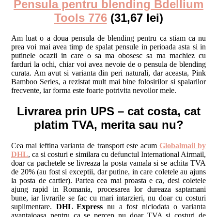
Pensula pentru blending Bdellium
Tools 776
(31,67 lei)
Am luat o a doua pensula de blending pentru ca stiam ca nu
prea voi mai avea timp de spalat pensule in perioada asta si in
putinele ocazii in care o sa ma obosesc sa ma machiez cu
farduri la ochi, chiar voi avea nevoie de o pensula de blending
curata. Am avut si varianta din peri naturali, dar aceasta, Pink
Bamboo Series, a rezistat mult mai bine folosirilor si spalarilor
frecvente, iar forma este foarte potrivita nevoilor mele.
Livrarea prin UPS – cat costa, cat
platim TVA, merita sau nu?
Cea mai ieftina varianta de transport este acum
Globalmail by
DHL
, ca si costuri e similara cu defunctul International Airmail,
doar ca pachetele se livreaza la posta vamala si se achita TVA
de 20% (au fost si exceptii, dar putine, in care coletele au ajuns
la posta de cartier). Partea cea mai proasta e ca, desi coletele
ajung rapid in Romania, procesarea lor dureaza saptamani
bune, iar livrarile se fac cu mari intarzieri, nu doar cu costuri
suplimentare.
DHL Express
nu a fost niciodata o varianta
avantajoasa pentru ca se percep nu doar TVA si costuri de