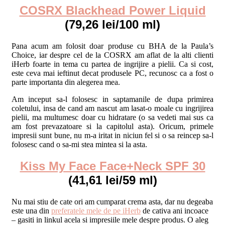
COSRX Blackhead Power Liquid
(79,26 lei/100 ml)
Pana acum am folosit doar produse cu BHA de la Paula’s
Choice, iar despre cel de la COSRX am aflat de la alti clienti
iHerb foarte in tema cu partea de ingrijire a pielii. Ca si cost,
este ceva mai ieftinut decat produsele PC, recunosc ca a fost o
parte importanta din alegerea mea.
Am inceput sa-l folosesc in saptamanile de dupa primirea
coletului, insa de cand am nascut am lasat-o moale cu ingrijirea
pielii, ma multumesc doar cu hidratare (o sa vedeti mai sus ca
am fost prevazatoare si la capitolul asta). Oricum, primele
impresii sunt bune, nu m-a iritat in niciun fel si o sa reincep sa-l
folosesc cand o sa-mi stea mintea si la asta.
Kiss My Face Face+Neck SPF 30
(41,61 lei/59 ml)
Nu mai stiu de cate ori am cumparat crema asta, dar nu degeaba
este una din
preferatele mele de pe iHerb
de cativa ani incoace
– gasiti in linkul acela si impresiile mele despre produs. O aleg