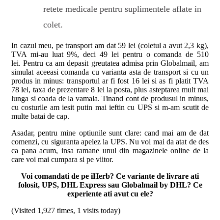
retete medicale pentru suplimentele aflate in
colet.
In cazul meu, pe transport am dat 59 lei (coletul a avut 2,3 kg),
TVA mi-au luat 9%, deci 49 lei pentru o comanda de 510
lei. Pentru ca am depasit greutatea admisa prin Globalmail, am
simulat aceeasi comanda cu varianta asta de transport si cu un
produs in minus: transportul ar fi fost 16 lei si as fi platit TVA
78 lei, taxa de prezentare 8 lei la posta, plus asteptarea mult mai
lunga si coada de la vamala. Tinand cont de produsul in minus,
cu costurile am iesit putin mai ieftin cu UPS si m-am scutit de
multe batai de cap.
Asadar, pentru mine optiunile sunt clare: cand mai am de dat
comenzi, cu siguranta apelez la UPS. Nu voi mai da atat de des
ca pana acum, insa ramane unul din magazinele online de la
care voi mai cumpara si pe viitor.
Voi comandati de pe iHerb? Ce variante de livrare ati
folosit, UPS, DHL Express sau Globalmail by DHL? Ce
experiente ati avut cu ele?
(Visited 1,927 times, 1 visits today)