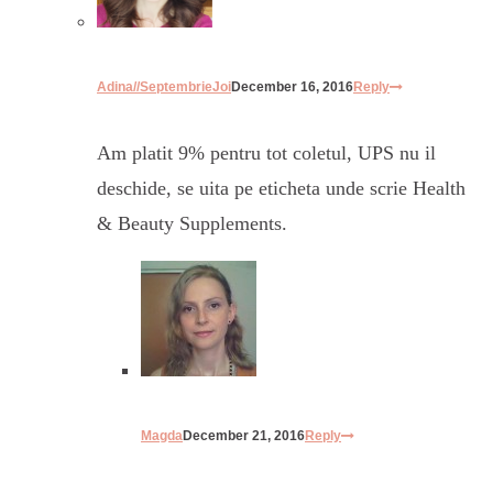
Adina//SeptembrieJoi
December 16, 2016
Reply
Am platit 9% pentru tot coletul, UPS nu il
deschide, se uita pe eticheta unde scrie Health
& Beauty Supplements.
Magda
December 21, 2016
Reply