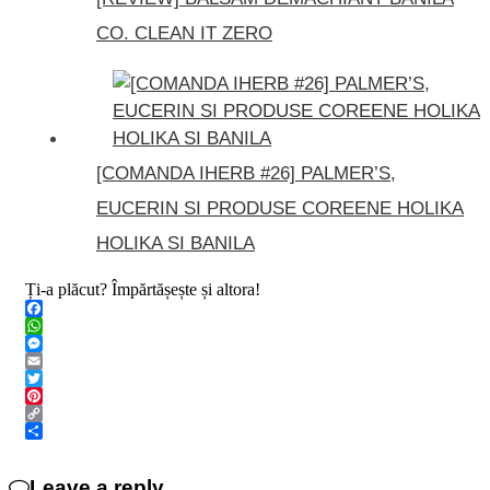
CO. CLEAN IT ZERO
[COMANDA IHERB #26] PALMER’S,
EUCERIN SI PRODUSE COREENE HOLIKA
HOLIKA SI BANILA
Ți-a plăcut? Împărtășește și altora!
Facebook
WhatsApp
Messenger
Email
Twitter
Pinterest
Copy
Link
Share
Leave a reply