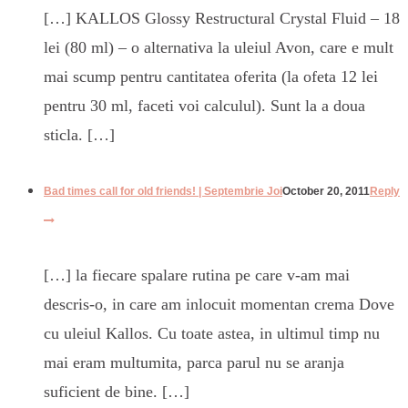
[…] KALLOS Glossy Restructural Crystal Fluid – 18
lei (80 ml) – o alternativa la uleiul Avon, care e mult
mai scump pentru cantitatea oferita (la ofeta 12 lei
pentru 30 ml, faceti voi calculul). Sunt la a doua
sticla. […]
Bad times call for old friends! | Septembrie Joi
October 20, 2011
Reply
[…] la fiecare spalare rutina pe care v-am mai
descris-o, in care am inlocuit momentan crema Dove
cu uleiul Kallos. Cu toate astea, in ultimul timp nu
mai eram multumita, parca parul nu se aranja
suficient de bine. […]