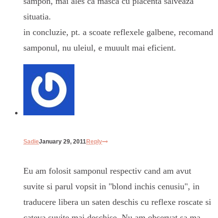
sampon, mai ales ca masca cu placenta salveaza
situatia.
in concluzie, pt. a scoate reflexele galbene, recomand
samponul, nu uleiul, e muuult mai eficient.
Sadie
January 29, 2011
Reply
Eu am folosit samponul respectiv cand am avut
suvite si parul vopsit in "blond inchis cenusiu", in
traducere libera un saten deschis cu reflexe roscate si
cateva suvite mai deschise. Nu am observat sa ma