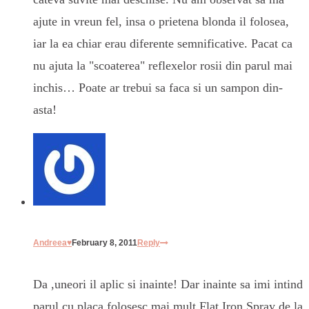
ajute in vreun fel, insa o prietena blonda il folosea,
iar la ea chiar erau diferente semnificative. Pacat ca
nu ajuta la "scoaterea" reflexelor rosii din parul mai
inchis… Poate ar trebui sa faca si un sampon din-
asta!
Andreea♥
February 8, 2011
Reply
Da ,uneori il aplic si inainte! Dar inainte sa imi intind
parul cu placa folosesc mai mult Flat Iron Spray de la