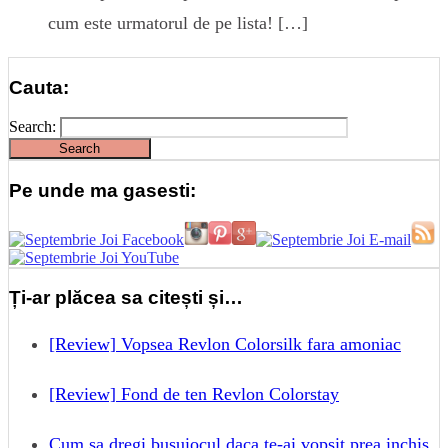
cum este urmatorul de pe lista! […]
Cauta:
Search:
Pe unde ma gasesti:
Ți-ar plăcea sa citești și…
[Review] Vopsea Revlon Colorsilk fara amoniac
[Review] Fond de ten Revlon Colorstay
Cum sa dregi busuiocul daca te-ai vopsit prea inchis