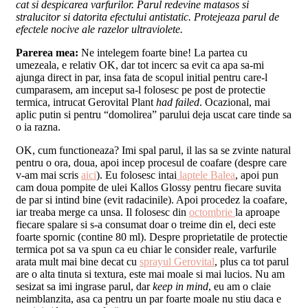
cat si despicarea varfurilor. Parul redevine matasos si
stralucitor si datorita efectului antistatic. Protejeaza parul de
efectele nocive ale razelor ultraviolete.
Parerea mea:
Ne intelegem foarte bine! La partea cu
umezeala, e relativ OK, dar tot incerc sa evit ca apa sa-mi
ajunga direct in par, insa fata de scopul initial pentru care-l
cumparasem, am inceput sa-l folosesc pe post de protectie
termica, intrucat Gerovital Plant
had failed
. Ocazional, mai
aplic putin si pentru “domolirea” parului deja uscat care tinde sa
o ia razna.
OK, cum functioneaza? Imi spal parul, il las sa se zvinte natural
pentru o ora, doua, apoi incep procesul de coafare (despre care
v-am mai scris
aici
). Eu folosesc intai
laptele Balea
, apoi pun
cam doua pompite de ulei Kallos Glossy pentru fiecare suvita
de par si intind bine (evit radacinile). Apoi procedez la coafare,
iar treaba merge ca unsa. Il folosesc din
octombrie
la aproape
fiecare spalare si s-a consumat doar o treime din el, deci este
foarte spornic (contine 80 ml). Despre proprietatile de protectie
termica pot sa va spun ca eu chiar le consider reale, varfurile
arata mult mai bine decat cu
sprayul Gerovital
, plus ca tot parul
are o alta tinuta si textura, este mai moale si mai lucios. Nu am
sesizat sa imi ingrase parul, dar
keep in mind
, eu am o claie
neimblanzita, asa ca pentru un par foarte moale nu stiu daca e