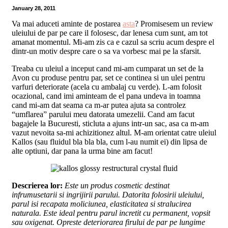
January 28, 2011
Va mai aduceti aminte de postarea
asta
? Promisesem un review
uleiului de par pe care il folosesc, dar lenesa cum sunt, am tot
amanat momentul. Mi-am zis ca e cazul sa scriu acum despre el
dintr-un motiv despre care o sa va vorbesc mai pe la sfarsit.
Treaba cu uleiul a inceput cand mi-am cumparat un set de la
Avon cu produse pentru par, set ce continea si un ulei pentru
varfuri deteriorate (acela cu ambalaj cu verde). L-am folosit
ocazional, cand imi aminteam de el pana undeva in toamna
cand mi-am dat seama ca m-ar putea ajuta sa controlez
“umflarea” parului meu datorata umezelii. Cand am facut
bagajele la Bucuresti, sticluta a ajuns intr-un sac, asa ca m-am
vazut nevoita sa-mi achizitionez altul. M-am orientat catre uleiul
Kallos (sau fluidul bla bla bla, cum l-au numit ei) din lipsa de
alte optiuni, dar pana la urma bine am facut!
Descrierea lor:
Este un produs cosmetic destinat
infrumusetarii si ingrijirii parului. Datorita folosirii uleiului,
parul isi recapata moliciunea, elasticitatea si stralucirea
naturala. Este ideal pentru parul incretit cu permanent, vopsit
sau oxigenat. Opreste deteriorarea firului de par pe lungime