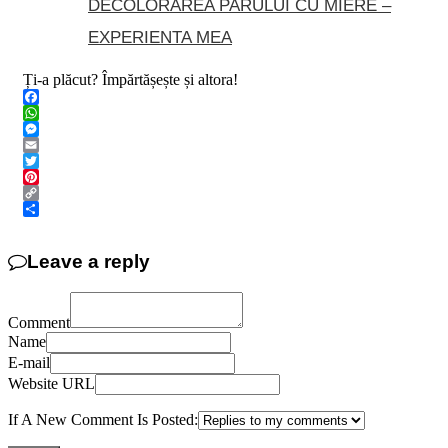
DECOLORAREA PARULUI CU MIERE –
EXPERIENTA MEA
Ți-a plăcut? Împărtășește și altora!
Facebook
WhatsApp
Messenger
Email
Twitter
Pinterest
Copy
Link
Share
Leave a reply
Comment
Name
E-mail
Website URL
If A New Comment Is Posted: