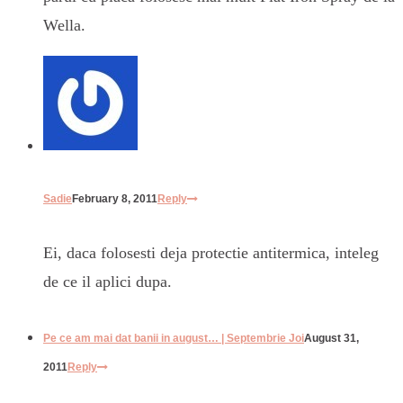
Wella.
Sadie
February 8, 2011
Reply
Ei, daca folosesti deja protectie antitermica, inteleg
de ce il aplici dupa.
Pe ce am mai dat banii in august… | Septembrie Joi
August 31,
2011
Reply