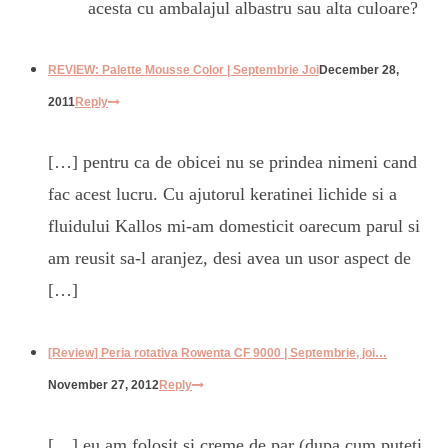
acesta cu ambalajul albastru sau alta culoare?
REVIEW: Palette Mousse Color | Septembrie Joi
December 28,
2011
Reply
[…] pentru ca de obicei nu se prindea nimeni cand
fac acest lucru. Cu ajutorul keratinei lichide si a
fluidului Kallos mi-am domesticit oarecum parul si
am reusit sa-l aranjez, desi avea un usor aspect de
[…]
[Review] Peria rotativa Rowenta CF 9000 | Septembrie, joi…
November 27, 2012
Reply
[…] eu am folosit si creme de par (dupa cum puteti