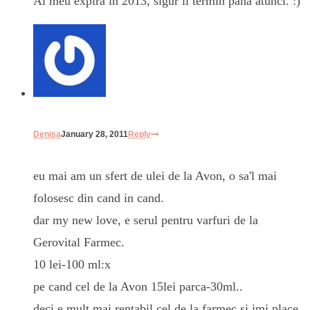
Al meu expira in 2013, sigur il termin pana atunci. :)
Denisa
January 28, 2011
Reply
eu mai am un sfert de ulei de la Avon, o sa'l mai
folosesc din cand in cand.
dar my new love, e serul pentru varfuri de la
Gerovital Farmec.
10 lei-100 ml:x
pe cand cel de la Avon 15lei parca-30ml..
deci e mult mai rentabil cel de la farmec si imi place