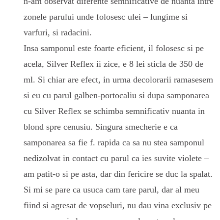
n-am observat diferente semnificative de nuanta intre
zonele parului unde folosesc ulei – lungime si
varfuri, si radacini.
Insa samponul este foarte eficient, il folosesc si pe
acela, Silver Reflex ii zice, e 8 lei sticla de 350 de
ml. Si chiar are efect, in urma decolorarii ramasesem
si eu cu parul galben-portocaliu si dupa samponarea
cu Silver Reflex se schimba semnificativ nuanta in
blond spre cenusiu. Singura smecherie e ca
samponarea sa fie f. rapida ca sa nu stea samponul
nedizolvat in contact cu parul ca ies suvite violete –
am patit-o si pe asta, dar din fericire se duc la spalat.
Si mi se pare ca usuca cam tare parul, dar al meu
fiind si agresat de vopseluri, nu dau vina exclusiv pe