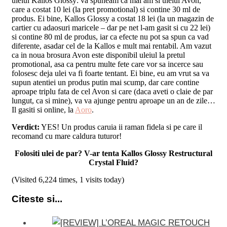
uleiul Kallos Glossy: va spuneam ca mai am si uleiul Avon,
care a costat 10 lei (la pret promotional) si contine 30 ml de
produs. Ei bine, Kallos Glossy a costat 18 lei (la un magazin de
cartier cu adaosuri maricele – dar pe net l-am gasit si cu 22 lei)
si contine 80 ml de produs, iar ca efecte nu pot sa spun ca vad
diferente, asadar cel de la Kallos e mult mai rentabil. Am vazut
ca in noua brosura Avon este disponibil uleiul la pretul
promotional, asa ca pentru multe fete care vor sa incerce sau
folosesc deja ulei va fi foarte tentant. Ei bine, eu am vrut sa va
supun atentiei un produs putin mai scump, dar care contine
aproape triplu fata de cel Avon si care (daca aveti o claie de par
lungut, ca si mine), va va ajunge pentru aproape un an de zile…
Il gasiti si online, la
Aoro
.
Verdict:
YES! Un produs caruia ii raman fidela si pe care il
recomand cu mare caldura tuturor!
Folositi ulei de par? V-ar tenta Kallos Glossy Restructural
Crystal Fluid?
(Visited 6,224 times, 1 visits today)
Citeste si...