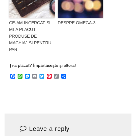
CE-AM INCERCAT SI
DESPRE OMEGA-3
MI-A PLACUT:
PRODUSE DE
MACHIAJ SI PENTRU
PAR
Ți-a plăcut? Împărtășește și altora!
Facebook
WhatsApp
Messenger
Email
Twitter
Pinterest
Copy
Share
Link
Leave a reply