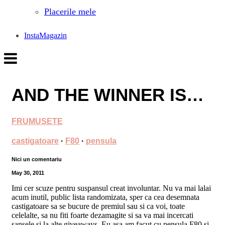
Placerile mele
InstaMagazin
AND THE WINNER IS…
FRUMUSETE
castigatoare
·
F80
·
pensula
Nici un comentariu
May 30, 2011
Imi cer scuze pentru suspansul creat involuntar. Nu va mai lalai
acum inutil, public lista randomizata, sper ca cea desemnata
castigatoare sa se bucure de premiul sau si ca voi, toate
celelalte, sa nu fiti foarte dezamagite si sa va mai incercati
sansele si la alte giveaways. Eu asa am facut cu pensula F80 si