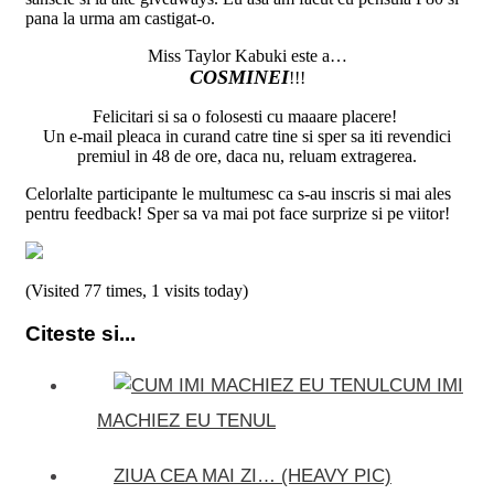
pana la urma am castigat-o.
Miss Taylor Kabuki este a…
COSMINEI
!!!
Felicitari si sa o folosesti cu maaare placere!
Un e-mail pleaca in curand catre tine si sper sa iti revendici
premiul in 48 de ore, daca nu, reluam extragerea.
Celorlalte participante le multumesc ca s-au inscris si mai ales
pentru feedback! Sper sa va mai pot face surprize si pe viitor!
(Visited 77 times, 1 visits today)
Citeste si...
CUM IMI
MACHIEZ EU TENUL
ZIUA CEA MAI ZI… (HEAVY PIC)