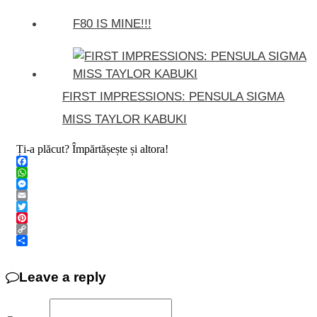
F80 IS MINE!!!
FIRST IMPRESSIONS: PENSULA SIGMA
MISS TAYLOR KABUKI
Ți-a plăcut? Împărtășește și altora!
Facebook
WhatsApp
Messenger
Email
Twitter
Pinterest
Copy
Link
Share
Leave a reply