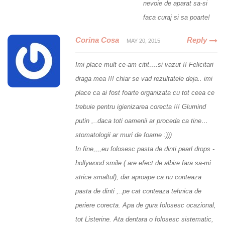
nevoie de aparat sa-si
faca curaj si sa poarte!
Corina Cosa
Reply
MAY 20, 2015
Imi place mult ce-am citit….si vazut !! Felicitari
draga mea !!! chiar se vad rezultatele deja.. imi
place ca ai fost foarte organizata cu tot ceea ce
trebuie pentru igienizarea corecta !!! Glumind
putin ,..daca toti oamenii ar proceda ca tine…
stomatologii ar muri de foame :)))
In fine,,,,eu folosesc pasta de dinti pearl drops -
hollywood smile ( are efect de albire fara sa-mi
strice smaltul), dar aproape ca nu conteaza
pasta de dinti ,..pe cat conteaza tehnica de
periere corecta. Apa de gura folosesc ocazional,
tot Listerine. Ata dentara o folosesc sistematic,