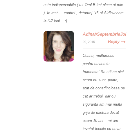
este indispensabila.( tot Oral B imi place si mie
). In rest…..control , detartraj US si Airflow cam
la 6-7 luni… :)
Adina//SeptembrieJoi
Reply
20, 2015
Corina, multumesc
pentru cuvintele
frumoase! Sa stii ca nici
acum nu sunt, poate,
atat de constiincioasa pe
cat ar trebui, dar cu
siguranta am mai multa
grija de dantura decat
acum 10 ani – mi-am
invatat lectiile cu ceva