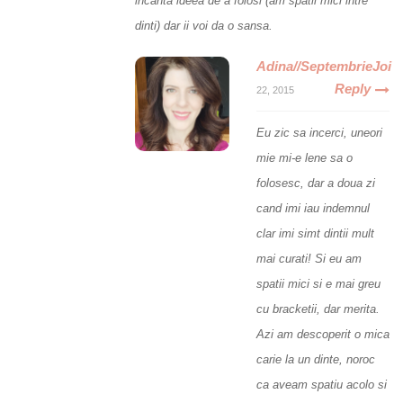
incanta ideea de a folosi (am spatii mici intre
dinti) dar ii voi da o sansa.
Adina//SeptembrieJoi
Reply
22, 2015
Eu zic sa incerci, uneori
mie mi-e lene sa o
folosesc, dar a doua zi
cand imi iau indemnul
clar imi simt dintii mult
mai curati! Si eu am
spatii mici si e mai greu
cu bracketii, dar merita.
Azi am descoperit o mica
carie la un dinte, noroc
ca aveam spatiu acolo si