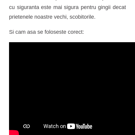
cu siguranta este mai sigura pentru gingii decat
prietenele noastre vechi, scobitorile.
Si cam asa se foloseste corect: