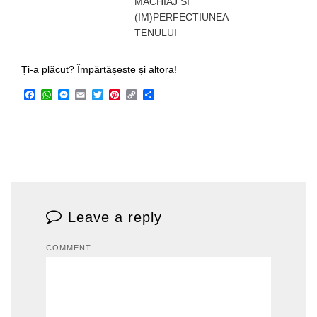
MACHIAJ SI
(IM)PERFECTIUNEA
TENULUI
Ți-a plăcut? Împărtășește și altora!
Facebook
WhatsApp
Messenger
Email
Twitter
Pinterest
Copy
Share
Link
Leave a reply
COMMENT