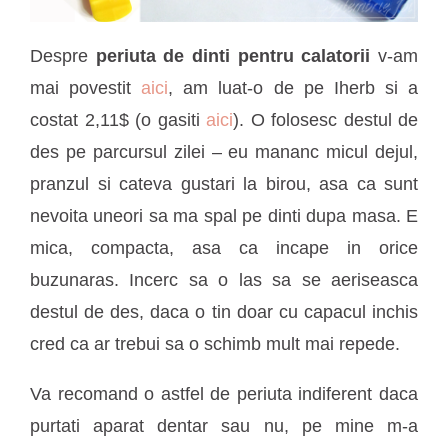
Despre
periuta de dinti pentru calatorii
v-am
mai povestit
aici
, am luat-o de pe Iherb si a
costat 2,11$ (o gasiti
aici
). O folosesc destul de
des pe parcursul zilei – eu mananc micul dejul,
pranzul si cateva gustari la birou, asa ca sunt
nevoita uneori sa ma spal pe dinti dupa masa. E
mica, compacta, asa ca incape in orice
buzunaras. Incerc sa o las sa se aeriseasca
destul de des, daca o tin doar cu capacul inchis
cred ca ar trebui sa o schimb mult mai repede.
Va recomand o astfel de periuta indiferent daca
purtati aparat dentar sau nu, pe mine m-a