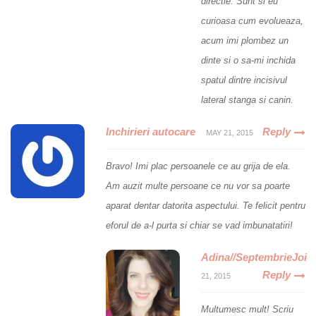
directie. Sunt si eu
curioasa cum evolueaza,
acum imi plombez un
dinte si o sa-mi inchida
spatul dintre incisivul
lateral stanga si canin.
Inchirieri autocare
Reply
MAY 21, 2015
Bravo! Imi plac persoanele ce au grija de ela.
Am auzit multe persoane ce nu vor sa poarte
aparat dentar datorita aspectului. Te felicit pentru
eforul de a-l purta si chiar se vad imbunatatiri!
Adina//SeptembrieJoi
Reply
21, 2015
Multumesc mult! Scriu