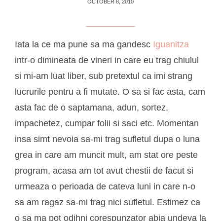
OCTOBER 8, 2010
Iata la ce ma pune sa ma gandesc
Iguanitza
intr-o dimineata de vineri in care eu trag chiulul
si mi-am luat liber, sub pretextul ca imi strang
lucrurile pentru a fi mutate. O sa si fac asta, cam
asta fac de o saptamana, adun, sortez,
impachetez, cumpar folii si saci etc. Momentan
insa simt nevoia sa-mi trag sufletul dupa o luna
grea in care am muncit mult, am stat ore peste
program, acasa am tot avut chestii de facut si
urmeaza o perioada de cateva luni in care n-o
sa am ragaz sa-mi trag nici sufletul. Estimez ca
o sa ma pot odihni corespunzator abia undeva la