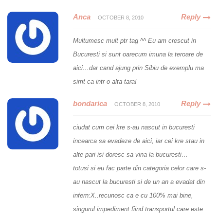
Anca
Reply
OCTOBER 8, 2010
Multumesc mult ptr tag ^^ Eu am crescut in
Bucuresti si sunt oarecum imuna la teroare de
aici…dar cand ajung prin Sibiu de exemplu ma
simt ca intr-o alta tara!
bondarica
Reply
OCTOBER 8, 2010
ciudat cum cei kre s-au nascut in bucuresti
incearca sa evadeze de aici, iar cei kre stau in
alte pari isi doresc sa vina la bucuresti…
totusi si eu fac parte din categoria celor care s-
au nascut la bucuresti si de un an a evadat din
infern:X..recunosc ca e cu 100% mai bine,
singurul impediment fiind transportul care este