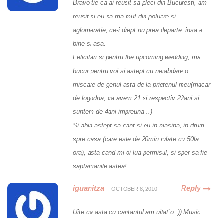
Bravo tie ca ai reusit sa pleci din Bucuresti, am
reusit si eu sa ma mut din poluare si
aglomeratie, ce-i drept nu prea departe, insa e
bine si-asa.
Felicitari si pentru the upcoming wedding, ma
bucur pentru voi si astept cu nerabdare o
miscare de genul asta de la prietenul meu(macar
de logodna, ca avem 21 si respectiv 22ani si
suntem de 4ani impreuna…)
Si abia astept sa cant si eu in masina, in drum
spre casa (care este de 20min rulate cu 50la
ora), asta cand mi-oi lua permisul, si sper sa fie
saptamanile astea!
iguanitza
Reply
OCTOBER 8, 2010
Uite ca asta cu cantantul am uitat`o :)) Music