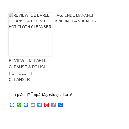
TAG: UNDE MANANCI
BINE IN ORASUL MEU?
REVIEW: LIZ EARLE
CLEANSE & POLISH
HOT CLOTH
CLEANSER
Ți-a plăcut? Împărtășește și altora!
Facebook
WhatsApp
Messenger
Email
Twitter
Pinterest
Copy
Share
Link