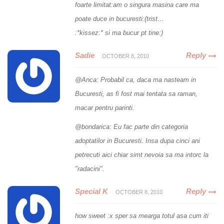
foarte limitat:am o singura masina care ma
poate duce in bucuresti:(trist…
:*kissez:* si ma bucur pt tine:)
Sadie
Reply
OCTOBER 8, 2010
@Anca: Probabil ca, daca ma nasteam in
Bucuresti, as fi fost mai tentata sa raman,
macar pentru parinti.
@bondarica: Eu fac parte din categoria
adoptatilor in Bucuresti. Insa dupa cinci ani
petrecuti aici chiar simt nevoia sa ma intorc la
"radacini".
Special K
Reply
OCTOBER 8, 2010
how sweet :x sper sa mearga totul asa cum iti