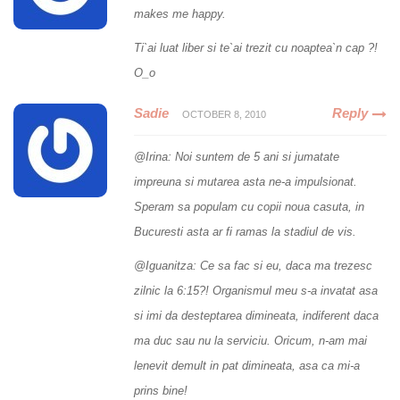
makes me happy.
Ti`ai luat liber si te`ai trezit cu noaptea`n cap ?!
O_o
Sadie
Reply
OCTOBER 8, 2010
@Irina: Noi suntem de 5 ani si jumatate
impreuna si mutarea asta ne-a impulsionat.
Speram sa populam cu copii noua casuta, in
Bucuresti asta ar fi ramas la stadiul de vis.
@Iguanitza: Ce sa fac si eu, daca ma trezesc
zilnic la 6:15?! Organismul meu s-a invatat asa
si imi da desteptarea dimineata, indiferent daca
ma duc sau nu la serviciu. Oricum, n-am mai
lenevit demult in pat dimineata, asa ca mi-a
prins bine!