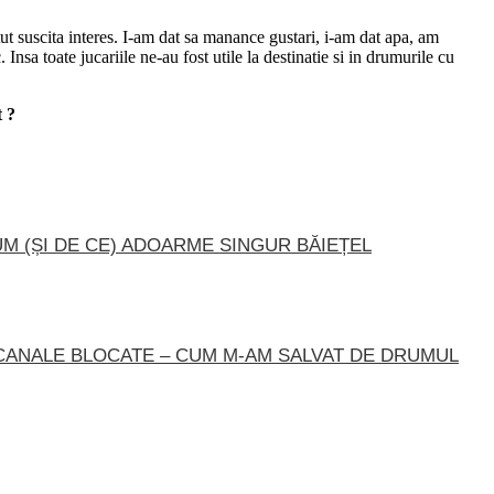
utut suscita interes. I-am dat sa manance gustari, i-am dat apa, am
 Insa toate jucariile ne-au fost utile la destinatie si in drumurile cu
t ?
M (ȘI DE CE) ADOARME SINGUR BĂIEȚEL
CANALE BLOCATE – CUM M-AM SALVAT DE DRUMUL