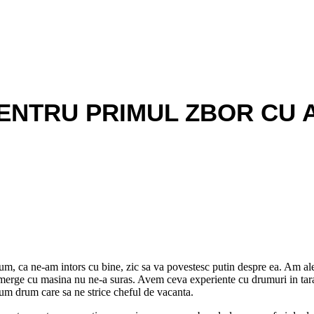
ENTRU PRIMUL ZBOR CU A
um, ca ne-am intors cu bine, zic sa va povestesc putin despre ea. Am ale
merge cu masina nu ne-a suras. Avem ceva experiente cu drumuri in tara 
um drum care sa ne strice cheful de vacanta.