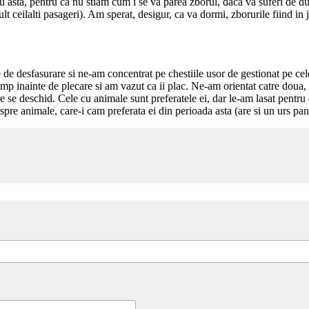
sta, pentru ca nu stiam cum i se va parea zborul, daca va suferi de durer
ult ceilalti pasageri). Am sperat, desigur, ca va dormi, zborurile fiind in j
.
 de desfasurare si ne-am concentrat pe chestiile usor de gestionat pe cel
mp inainte de plecare si am vazut ca ii plac. Ne-am orientat catre doua, tr
care se deschid. Cele cu animale sunt preferatele ei, dar le-am lasat pent
despre animale, care-i cam preferata ei din perioada asta (are si un urs pa