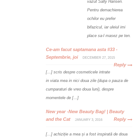
vazut Sally Hansen.
Pentru demachierea
ochilor eu prefer
bifazicul, iar uleiul imi
place sa-l masez pe ten.
Ce-am facut saptamana asta #33 -
Septembrie, joi
DECEMBER 27, 2015
Reply
[…] scris despre cosmeticele intrate
in viata mea in nici doua zile (dupa o pauza de
cumparaturi de vreo doua luni), despre
momentele de […]
New year -New Beauty Bag! | Beauty
and the Cat
Reply
JANUARY 3, 2016
[…] achiziție a mea și a fost inspirată de doua