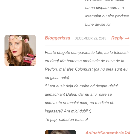
sa nu dispara cum s-a
intamplat cu alte produse
bune de-ale lor
Bloggerissa
Reply
DECEMBER 22, 2015
Foarte dragute cumparaturile tale, sa le folosesti
cu drag! Ma tenteaza produsele de buze de la
Revlon, mai ales Colorburst (ca nu prea sunt eu
cu gloss-urile).
Si am auzit deja de multe ori despre uleiul
demachiant Balea, dar nu stiu, oare se
potriveste si tenului mixt, cu tendinte de
ingrasare? Am mici dubii :)
Te pup, sarbatori fericite!
Adina//SeptembrieJoi