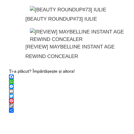
[BEAUTY ROUNDUP#73] IULIE
[REVIEW] MAYBELLINE INSTANT AGE
REWIND CONCEALER
Ți-a plăcut? Împărtășește și altora!
Facebook
WhatsApp
Messenger
Email
Twitter
Pinterest
Copy
Link
Share