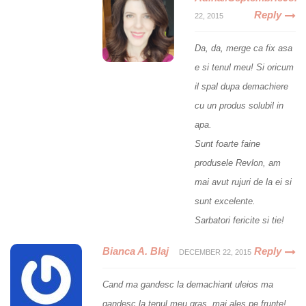
Reply
22, 2015
Da, da, merge ca fix asa
e si tenul meu! Si oricum
il spal dupa demachiere
cu un produs solubil in
apa.
Sunt foarte faine
produsele Revlon, am
mai avut rujuri de la ei si
sunt excelente.
Sarbatori fericite si tie!
Bianca A. Blaj
Reply
DECEMBER 22, 2015
Cand ma gandesc la demachiant uleios ma
gandesc la tenul meu gras, mai ales pe frunte!