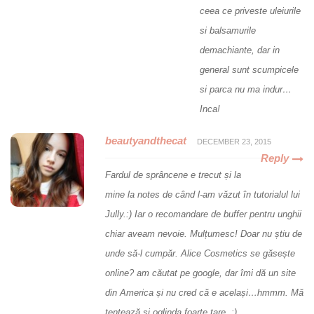
ceea ce priveste uleiurile
si balsamurile
demachiante, dar in
general sunt scumpicele
si parca nu ma indur…
Inca!
beautyandthecat
DECEMBER 23, 2015
Reply
Fardul de sprâncene e trecut și la
mine la notes de când l-am văzut în tutorialul lui
Jully.:) Iar o recomandare de buffer pentru unghii
chiar aveam nevoie. Mulțumesc! Doar nu știu de
unde să-l cumpăr. Alice Cosmetics se găsește
online? am căutat pe google, dar îmi dă un site
din America și nu cred că e același…hmmm. Mă
tentează și oglinda foarte tare. :)