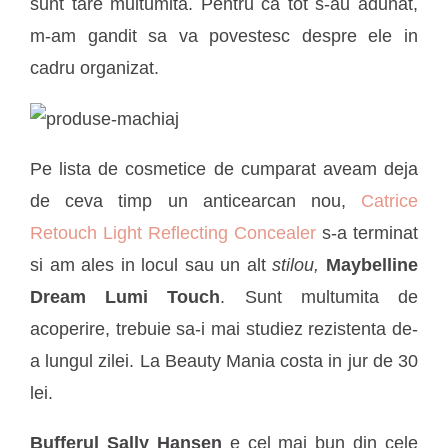
sunt tare multumita. Pentru ca tot s-au adunat,
m-am gandit sa va povestesc despre
ele in
cadru organizat.
Pe lista de cosmetice de cumparat aveam deja
de ceva timp un anticearcan nou,
Catrice
Retouch Light Reflecting Concealer
s-a terminat
si am ales in locul sau un alt
stilou,
Maybelline
Dream Lumi Touch
. Sunt multumita de
acoperire, trebuie sa-i mai studiez rezistenta de-
a lungul zilei. La Beauty Mania costa in jur de 30
lei.
Bufferul Sally Hansen
e cel mai bun din cele