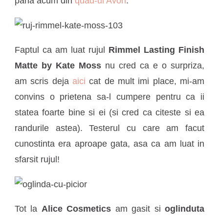
pana acum din
quad-ul Avon
.
Faptul ca am luat rujul
Rimmel Lasting Finish
Matte by Kate Moss
nu cred ca e o surpriza,
am scris deja
aici
cat de mult imi place, mi-am
convins o prietena sa-l cumpere pentru ca ii
statea foarte bine si ei (si cred ca citeste si ea
randurile astea). Testerul cu care am facut
cunostinta era aproape gata, asa ca am luat in
sfarsit rujul!
Tot la
Alice Cosmetics
am gasit si
oglinduta