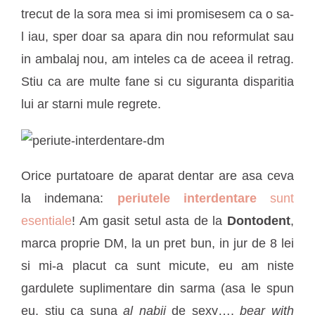
trecut de la sora mea si imi promisesem ca o sa-
l iau, sper doar sa apara din nou reformulat sau
in ambalaj nou, am inteles ca de aceea il retrag.
Stiu ca are multe fane si cu siguranta disparitia
lui ar starni mule regrete.
Orice purtatoare de aparat dentar are asa ceva
la indemana:
periutele interdentare
sunt
esentiale
! Am gasit setul asta de la
Dontodent
,
marca proprie DM, la un pret bun, in jur de 8 lei
si mi-a placut ca sunt micute, eu am niste
gardulete suplimentare din sarma (asa le spun
eu, stiu ca suna
al nabii
de sexy….
bear with