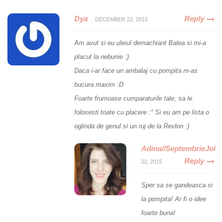
Dya
Reply
DECEMBER 22, 2015
Am avut si eu uleiul demachiant Balea si mi-a
placut la nebunie :)
Daca i-ar face un ambalaj cu pompita m-as
bucura maxim :D
Foarte frumoase cumparaturile tale, sa le
folosesti toate cu placere :* Si eu am pe lista o
oglinda de genul si un ruj de la Revlon :)
Adina//SeptembrieJoi
Reply
22, 2015
Sper sa se gandeasca si
la pompita! Ar fi o idee
foarte buna!