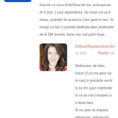
folosite cu ceva lichid:fond de ten, anticearcan.
Ar fi trist :( sunt dependenta. Nu stiam ca va fi
retras, probabil de aceea nu l-am gasit in iasi. Ar
merge sa faci o postare dedicata doar produselor
de la DM testate, bune sau mai putin bune.
Adina//SeptembrieJoi
Reply
22, 2015
Multumesc de idee,
Anca! O sa ma apuc sa
le caut in postarile vechi
si sa imi spun impresiile
si ce as mai cumpara si
a doua oara.
Si eu sper sa reapara,
reformulat, neformulat,