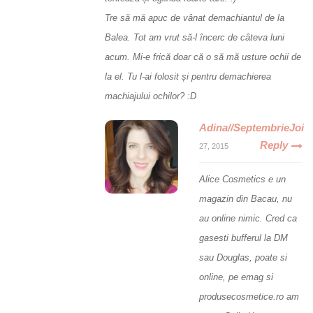
Tre să mă apuc de vânat demachiantul de la
Balea. Tot am vrut să-l încerc de câteva luni
acum. Mi-e frică doar că o să mă usture ochii de
la el. Tu l-ai folosit și pentru demachierea
machiajului ochilor? :D
Adina//SeptembrieJoi
Reply
27, 2015
Alice Cosmetics e un
magazin din Bacau, nu
au online nimic. Cred ca
gasesti bufferul la DM
sau Douglas, poate si
online, pe emag si
produsecosmetice.ro am