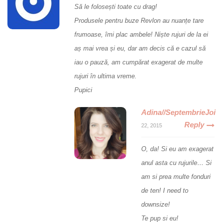
Să le folosești toate cu drag!
Produsele pentru buze Revlon au nuanțe tare
frumoase, îmi plac ambele! Niște rujuri de la ei
aș mai vrea și eu, dar am decis că e cazul să
iau o pauză, am cumpărat exagerat de multe
rujuri în ultima vreme.
Pupici
Adina//SeptembrieJoi
Reply
22, 2015
O, da! Si eu am exagerat
anul asta cu rujurile… Si
am si prea multe fonduri
de ten! I need to
downsize!
Te pup si eu!