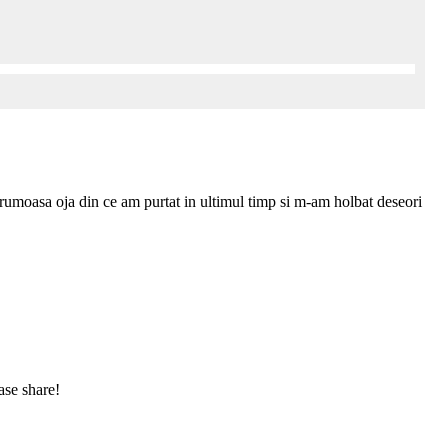
i frumoasa oja din ce am purtat in ultimul timp si m-am holbat deseori
ase share!