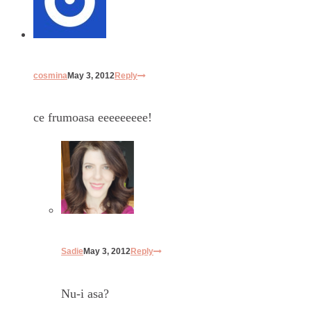
cosmina
May 3, 2012
Reply
ce frumoasa eeeeeeeee!
Sadie
May 3, 2012
Reply
Nu-i asa?