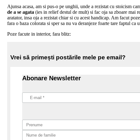
Ajunsa acasa, am si pus-o pe unghii, unde a rezistat cu stoicism cam 
de a se agata
(ies in relief destul de mult) si fac oja sa zboare mai 
aratator, insa oja a rezistat chiar si cu acest handicap. Am facut poz
fara o baza colorata si sper sa nu va deranjeze foarte tare faptul ca u
Poze facute in interior, fara blitz:
Vrei să primești postările mele pe email?
Abonare Newsletter