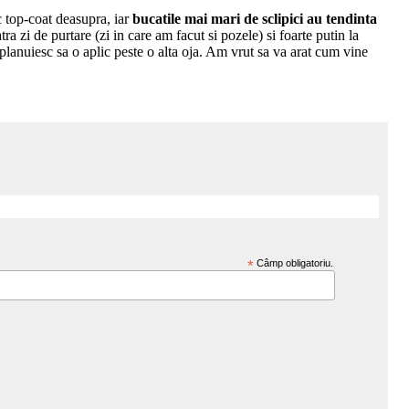
 top-coat deasupra, iar
bucatile mai mari de sclipici au tendinta
a zi de purtare (zi in care am facut si pozele) si foarte putin la
 planuiesc sa o aplic peste o alta oja. Am vrut sa va arat cum vine
*
Câmp obligatoriu.