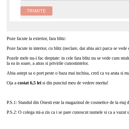
Poze facute la exterior, fara blitz:
Poze facute in interior, cu blitz (neclare, dar abia aici parca se vede
Pozele mele nu-i fac dreptate: in cele fara blitz nu se vede cum stra
la ea in soare, a atras si privirile cunostintelor.
Abia astept sa o port peste o baza mai inchisa, cred ca va arata si m
Oja a
costat 6,5 lei
si din punctul meu de vedere merita!
P.S.1: Standul din Onesti este la magazinul de cosmetice de la etaj 
P.S.2: O colega mi-a zis ca i se pare cunoscut numele si ca a vazut 