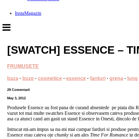
InstaMagazin
[SWATCH] ESSENCE – T
FRUMUSETE
baza
·
buze
·
cosmetice
·
essence
·
farduri
·
grena
·
lung
29 Comentarii
May 3, 2012
Produsele Essence au fost pana de curand absentede pe piata din Roman
vazut tot mai multe swatches Essence si observasem cateva produse ca
asa ca atunci cand am gasit un stand Essence in Onesti, dincolo de 
Intrucat mi-am impus sa nu-mi mai cumpar farduri si produse pentru 
Essence erau cateva oje
chunky
si am ales
Time For Romance
in de