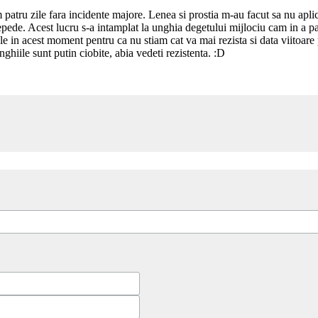
patru zile fara incidente majore. Lenea si prostia m-au facut sa nu aplic
repede. Acest lucru s-a intamplat la unghia degetului mijlociu cam in a patr
ele in acest moment pentru ca nu stiam cat va mai rezista si data viitoare
nghiile sunt putin ciobite, abia vedeti rezistenta. :D