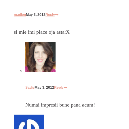
madlen
May 3, 2012
Reply
si mie imi place oja asta:X
Sadie
May 3, 2012
Reply
Numai impresii bune pana acum!