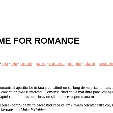
IME FOR ROMANCE
·
oja
·
oje
·
onesti
·
patru
·
romania
·
sclipici
·
stand
·
swatch
ia si aparitia lor in tara a constituit un sir lung de surprize, in funct
re chiar m-ar fi interesat. Convinsa fiind ca va mai dura pana vor ajung
faptul ca am ramas surprinsa, nu stiam pe ce sa pun mana mai intai!
buze (pentru ca nu folosesc nici ceea ce am), m-am orientat catre oje,
 favoarea lui
Make It Golden
.