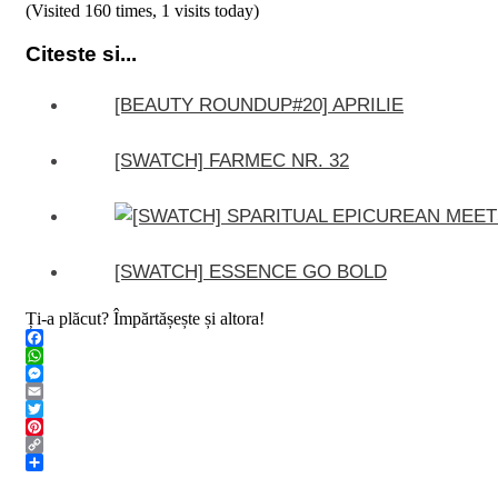
(Visited 160 times, 1 visits today)
Citeste si...
[BEAUTY ROUNDUP#20] APRILIE
[SWATCH] FARMEC NR. 32
[SWATCH] ESSENCE GO BOLD
Ți-a plăcut? Împărtășește și altora!
Facebook
WhatsApp
Messenger
Email
Twitter
Pinterest
Copy
Link
Share