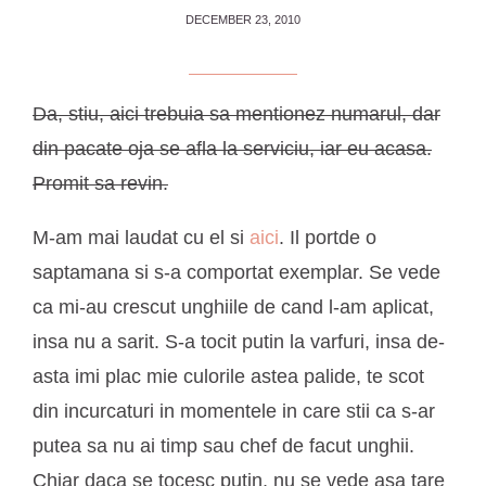
DECEMBER 23, 2010
Da, stiu, aici trebuia sa mentionez numarul, dar
din pacate oja se afla la serviciu, iar eu acasa.
Promit sa revin.
M-am mai laudat cu el si
aici
. Il portde o
saptamana si s-a comportat exemplar. Se vede
ca mi-au crescut unghiile de cand l-am aplicat,
insa nu a sarit. S-a tocit putin la varfuri, insa de-
asta imi plac mie culorile astea palide, te scot
din incurcaturi in momentele in care stii ca s-ar
putea sa nu ai timp sau chef de facut unghii.
Chiar daca se tocesc putin, nu se vede asa tare