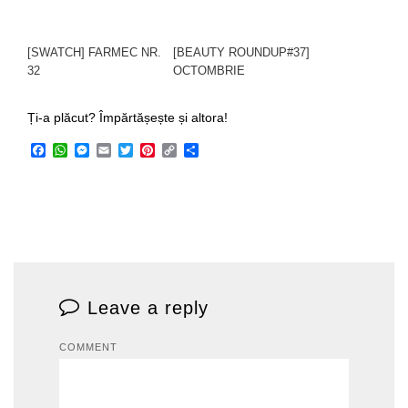
[SWATCH] FARMEC NR.
[BEAUTY ROUNDUP#37]
32
OCTOMBRIE
Ți-a plăcut? Împărtășește și altora!
Facebook
WhatsApp
Messenger
Email
Twitter
Pinterest
Copy
Share
Link
Leave a reply
COMMENT