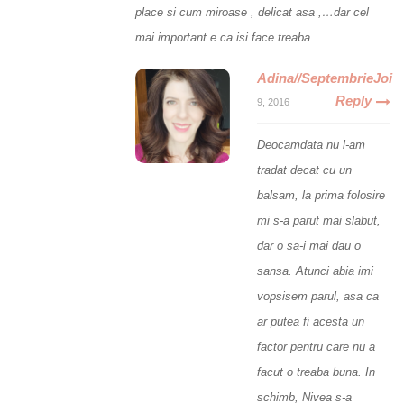
place si cum miroase , delicat asa ,…dar cel
mai important e ca isi face treaba .
Adina//SeptembrieJoi
Reply
9, 2016
Deocamdata nu l-am
tradat decat cu un
balsam, la prima folosire
mi s-a parut mai slabut,
dar o sa-i mai dau o
sansa. Atunci abia imi
vopsisem parul, asa ca
ar putea fi acesta un
factor pentru care nu a
facut o treaba buna. In
schimb, Nivea s-a