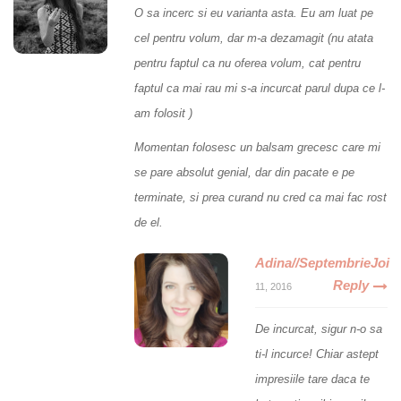
O sa incerc si eu varianta asta. Eu am luat pe
cel pentru volum, dar m-a dezamagit (nu atata
pentru faptul ca nu oferea volum, cat pentru
faptul ca mai rau mi s-a incurcat parul dupa ce l-
am folosit )
Momentan folosesc un balsam grecesc care mi
se pare absolut genial, dar din pacate e pe
terminate, si prea curand nu cred ca mai fac rost
de el.
Adina//SeptembrieJoi
Reply
11, 2016
De incurcat, sigur n-o sa
ti-l incurce! Chiar astept
impresiile tare daca te