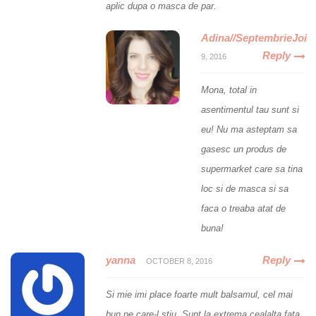
aplic dupa o masca de par.
Adina//SeptembrieJoi
Reply
9, 2016
Mona, total in
asentimentul tau sunt si
eu! Nu ma asteptam sa
gasesc un produs de
supermarket care sa tina
loc si de masca si sa
faca o treaba atat de
buna!
yanna
Reply
OCTOBER 8, 2016
Si mie imi place foarte mult balsamul, cel mai
bun pe care-l stiu. Sunt la extrema cealalta fata