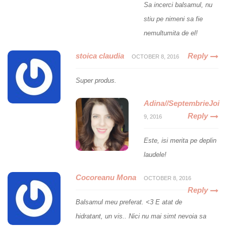
Sa incerci balsamul, nu
stiu pe nimeni sa fie
nemultumita de el!
stoica claudia
Reply
OCTOBER 8, 2016
Super produs.
Adina//SeptembrieJoi
Reply
9, 2016
Este, isi merita pe deplin
laudele!
Cocoreanu Mona
OCTOBER 8, 2016
Reply
Balsamul meu preferat. <3 E atat de
hidratant, un vis.. Nici nu mai simt nevoia sa