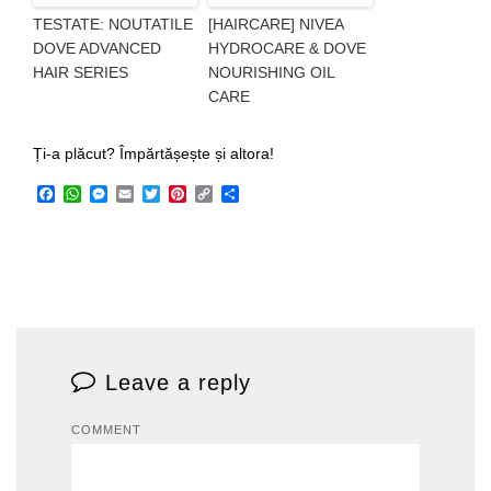
TESTATE: NOUTATILE
[HAIRCARE] NIVEA
DOVE ADVANCED
HYDROCARE & DOVE
HAIR SERIES
NOURISHING OIL
CARE
Ți-a plăcut? Împărtășește și altora!
Facebook
WhatsApp
Messenger
Email
Twitter
Pinterest
Copy
Share
Link
Leave a reply
COMMENT