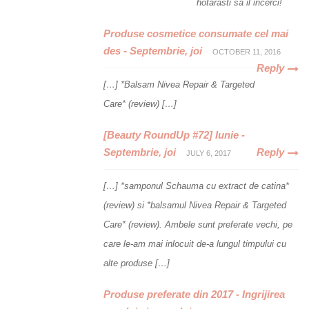
hotarasti sa il incerci!
Produse cosmetice consumate cel mai
des - Septembrie, joi
OCTOBER 11, 2016
Reply
[…] *Balsam Nivea Repair & Targeted
Care* (review) […]
[Beauty RoundUp #72] Iunie -
Septembrie, joi
Reply
JULY 6, 2017
[…] *samponul Schauma cu extract de catina*
(review) si *balsamul Nivea Repair & Targeted
Care* (review). Ambele sunt preferate vechi, pe
care le-am mai inlocuit de-a lungul timpului cu
alte produse […]
Produse preferate din 2017 - Ingrijirea