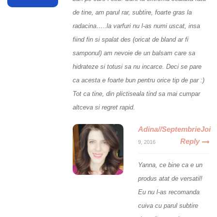
de tine, am parul rar, subtire, foarte gras la
radacina…..la varfuri nu l-as numi uscat, insa
fiind fin si spalat des (oricat de bland ar fi
samponul) am nevoie de un balsam care sa
hidrateze si totusi sa nu incarce. Deci se pare
ca acesta e foarte bun pentru orice tip de par :)
Tot ca tine, din plictiseala tind sa mai cumpar
altceva si regret rapid.
Adina//SeptembrieJoi
Reply
9, 2016
Yanna, ce bine ca e un
produs atat de versatil!
Eu nu l-as recomanda
cuiva cu parul subtire