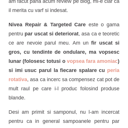
am facut pana acum review pe blog, mi-e clar ca
il merita cu varf si indesat.
Nivea Repair & Targeted Care
este o gama
pentru
par uscat si deteriorat
, asa ca e teoretic
ce are nevoie parul meu. Am un
fir uscat si
gros, cu tendinte de ondulare, ma vopsesc
lunar (folosesc totusi o
vopsea fara amoniac
)
si imi usuc parul la fiecare spalare cu
peria
rotativa
, asa ca incerc sa compensez cat pot de
mult raul pe care i-l produc folosind produse
blande.
Desi am primit si samponul, nu l-am incercat
pentru ca in general sampoanele pentru par