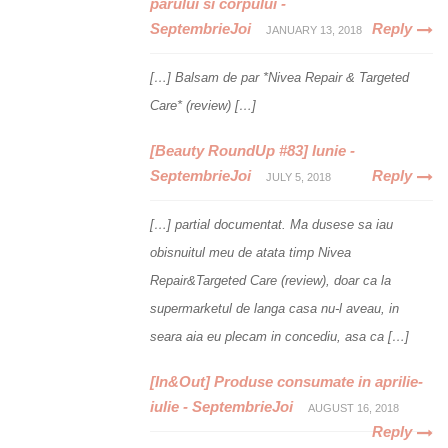
parului si corpului -
SeptembrieJoi
Reply
JANUARY 13, 2018
[…] Balsam de par *Nivea Repair & Targeted
Care* (review) […]
[Beauty RoundUp #83] Iunie -
SeptembrieJoi
Reply
JULY 5, 2018
[…] partial documentat. Ma dusese sa iau
obisnuitul meu de atata timp Nivea
Repair&Targeted Care (review), doar ca la
supermarketul de langa casa nu-l aveau, in
seara aia eu plecam in concediu, asa ca […]
[In&Out] Produse consumate in aprilie-
iulie - SeptembrieJoi
AUGUST 16, 2018
Reply