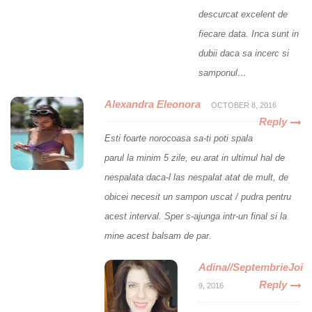
descurcat excelent de
fiecare data. Inca sunt in
dubii daca sa incerc si
samponul…
Alexandra Eleonora
OCTOBER 8, 2016
Reply
Esti foarte norocoasa sa-ti poti spala
parul la minim 5 zile, eu arat in ultimul hal de
nespalata daca-l las nespalat atat de mult, de
obicei necesit un sampon uscat / pudra pentru
acest interval. Sper s-ajunga intr-un final si la
mine acest balsam de par.
Adina//SeptembrieJoi
Reply
9, 2016