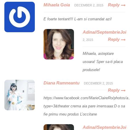
Mihaela Goia
Reply
DECEMBER 2, 2015
E foarte tentant!!! L-am si comandat azi!
Adina//SeptembrieJoi
Reply
2, 2015
Mihaela, asteptare
usoara! Sper sa-ti placa
produsele!
Diana Ramneantu
DECEMBER 2, 2015
Reply
https://www.facebook.com/MarieClaireRo/photos
type=3&theater
crema aia pare imensaaa:D o sa
fie primu meu produs L’occitane
Adina//SeptembrieJoi