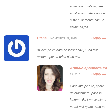
apreciate cutiile lor, am
auzit acum cativa ani de
niste cutii facute cam in
bataie de joc.
Diana
Reply
NOVEMBER 29, 2015
Ai idee pe ce data se lanseaza?:)Suna tare
tentant,sper sa prind si eu una.
Adina//SeptembrieJoi
Reply
29, 2015
Cand intri pe site, apare
un cronometru pana la
lansare. Eu l-am inchis si
nu-mi mai apare, cred ca