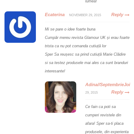
lumea!
Ecaterina
Reply
NOVEMBER 29, 2015
Mi se pare o idee foarte buna
Cumpăr mereu revista Glamour UK și erau foarte
trista ca nu pot comanda cutiuță lor
Sper Sa reușesc sa prind cutiuță Marie Clădire
si sa testez produsele mai ales ca sunt branduri
interesante!
Adina//SeptembrieJoi
Reply
29, 2015
Ce fain ca poti sa
cumperi revistele din
afara! Sper sa-ti placa
produsele, din experienta