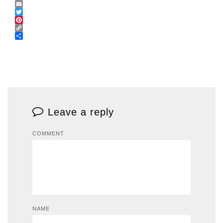
Messenger
Email
Twitter
Pinterest
Copy
Link
Share
Leave a reply
COMMENT
NAME