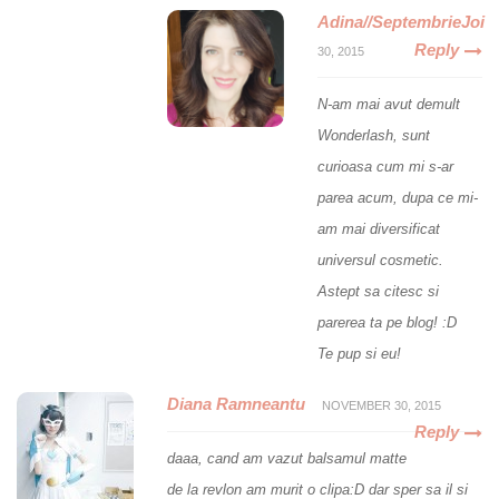
Adina//SeptembrieJoi
Reply
30, 2015
N-am mai avut demult
Wonderlash, sunt
curioasa cum mi s-ar
parea acum, dupa ce mi-
am mai diversificat
universul cosmetic.
Astept sa citesc si
parerea ta pe blog! :D
Te pup si eu!
Diana Ramneantu
NOVEMBER 30, 2015
Reply
daaa, cand am vazut balsamul matte
de la revlon am murit o clipa:D dar sper sa il si