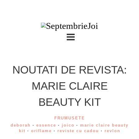
NOUTATI DE REVISTA:
MARIE CLAIRE
BEAUTY KIT
FRUMUSETE
deborah
·
essence
·
joico
·
marie claire beauty
kit
·
oriflame
·
reviste cu cadou
·
revlon