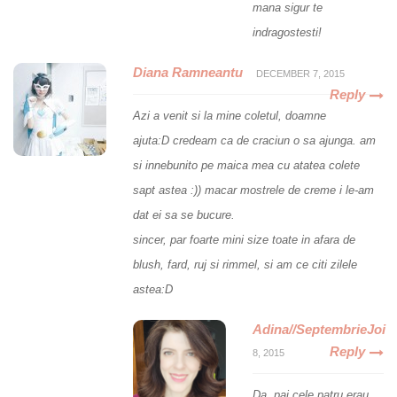
mana sigur te
indragostesti!
Diana Ramneantu
DECEMBER 7, 2015
Reply
Azi a venit si la mine coletul, doamne
ajuta:D credeam ca de craciun o sa ajunga. am
si innebunito pe maica mea cu atatea colete
sapt astea :)) macar mostrele de creme i le-am
dat ei sa se bucure.
sincer, par foarte mini size toate in afara de
blush, fard, ruj si rimmel, si am ce citi zilele
astea:D
Adina//SeptembrieJoi
Reply
8, 2015
Da, pai cele patru erau