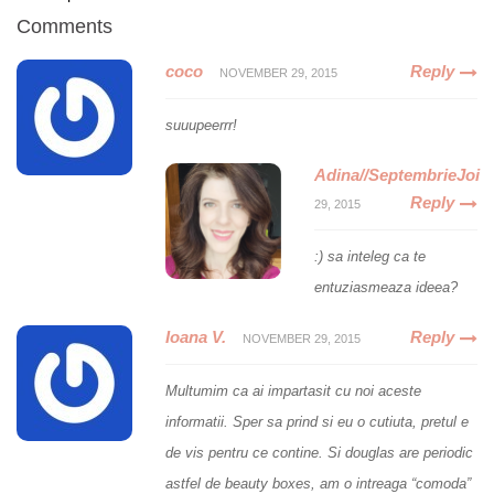
Comments
coco
Reply
NOVEMBER 29, 2015
suuupeerrr!
Adina//SeptembrieJoi
Reply
29, 2015
:) sa inteleg ca te
entuziasmeaza ideea?
Ioana V.
Reply
NOVEMBER 29, 2015
Multumim ca ai impartasit cu noi aceste
informatii. Sper sa prind si eu o cutiuta, pretul e
de vis pentru ce contine. Si douglas are periodic
astfel de beauty boxes, am o intreaga “comoda”