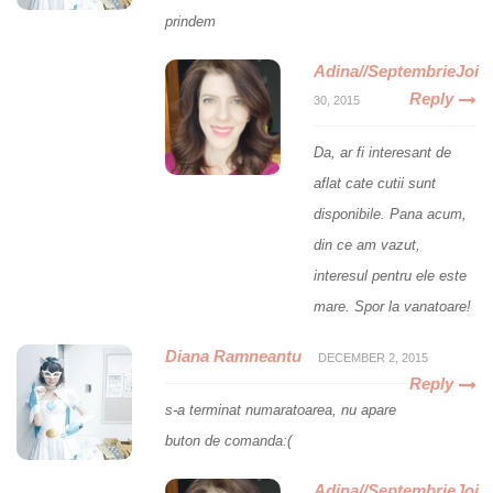
prindem
Adina//SeptembrieJoi
Reply
30, 2015
Da, ar fi interesant de
aflat cate cutii sunt
disponibile. Pana acum,
din ce am vazut,
interesul pentru ele este
mare. Spor la vanatoare!
Diana Ramneantu
DECEMBER 2, 2015
Reply
s-a terminat numaratoarea, nu apare
buton de comanda:(
Adina//SeptembrieJoi