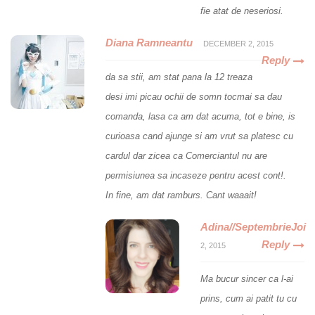
fie atat de neseriosi.
Diana Ramneantu
DECEMBER 2, 2015
Reply
da sa stii, am stat pana la 12 treaza
desi imi picau ochii de somn tocmai sa dau
comanda, lasa ca am dat acuma, tot e bine, is
curioasa cand ajunge si am vrut sa platesc cu
cardul dar zicea ca Comerciantul nu are
permisiunea sa incaseze pentru acest cont!.
In fine, am dat ramburs. Cant waaait!
Adina//SeptembrieJoi
Reply
2, 2015
Ma bucur sincer ca l-ai
prins, cum ai patit tu cu