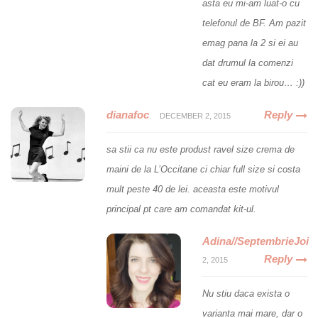
asta eu mi-am luat-o cu
telefonul de BF. Am pazit
emag pana la 2 si ei au
dat drumul la comenzi
cat eu eram la birou… :))
dianafoc
Reply
DECEMBER 2, 2015
sa stii ca nu este produst ravel size crema de
maini de la L’Occitane ci chiar full size si costa
mult peste 40 de lei. aceasta este motivul
principal pt care am comandat kit-ul.
Adina//SeptembrieJoi
Reply
2, 2015
Nu stiu daca exista o
varianta mai mare, dar o