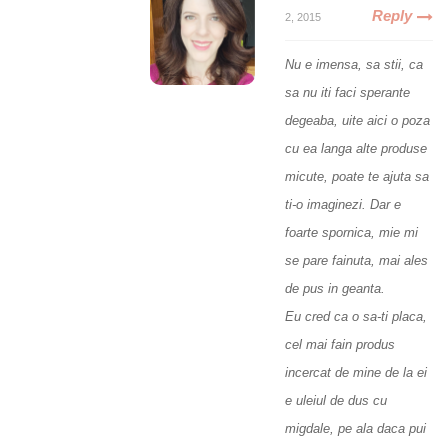
Reply
2, 2015
Nu e imensa, sa stii, ca
sa nu iti faci sperante
degeaba, uite
aici
o poza
cu ea langa alte produse
micute, poate te ajuta sa
ti-o imaginezi. Dar e
foarte spornica, mie mi
se pare fainuta, mai ales
de pus in geanta.
Eu cred ca o sa-ti placa,
cel mai fain produs
incercat de mine de la ei
e uleiul de dus cu
migdale, pe ala daca pui