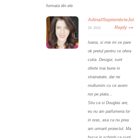
formata din ele.
Adina//SeptembrieJoi
Reply
29, 2015
Ioana, si mie mi se pare
ok pretul pentru ce ofera
cutia. Desigur, sunt
oferte mai bune in
strainatate, dar ne
multumim cu ce avem
noi pe piata…
Stiu ca si Douglas are,
eu nu am parfumeria lor
in oras, asa ca nu prea
am urmarit proiectul. Ma
bucur in schimb ca sunt