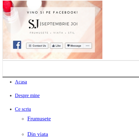
Acasa
Despre mine
Ce scriu
Frumusete
Din viata