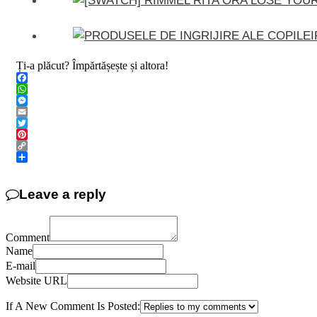
Ți-a plăcut? Împărtășește și altora!
Facebook
WhatsApp
Messenger
Email
Twitter
Pinterest
Copy
Link
Share
Leave a reply
Comment
Name
E-mail
Website URL
If A New Comment Is Posted: