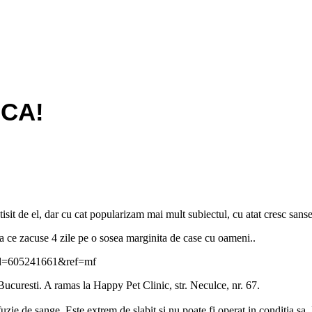
SCA!
isit de el, dar cu cat popularizam mai mult subiectul, cu atat cresc sanse
ce zacuse 4 zile pe o sosea marginita de case cu oameni..
id=605241661&ref=mf
Bucuresti. A ramas la Happy Pet Clinic, str. Neculce, nr. 67.
uzie de sange. Este extrem de slabit si nu poate fi operat in conditia sa