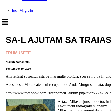
InstaMagazin
SA-L AJUTAM SA TRAIA
FRUMUSETE
Nici un comentariu
September 30, 2010
Am regasit subiectul asta pe mai multe bloguri, sper sa nu va fi plict
Acesta este Mike, catelusul recuperat de Anda Murgu sambata, dupa 
http://www.facebook.com/?ref=home#!/album.php?aid=227475&
Astazi, Mike a ajuns la doctor, in 
I s-au facut radiografii si analize.
Mike are nevoie urgent de o transf