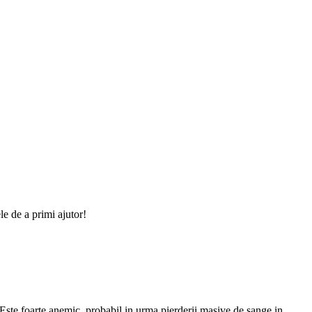
le de a primi ajutor!
. Este foarte anemic, probabil in urma pierderii masive de sange in