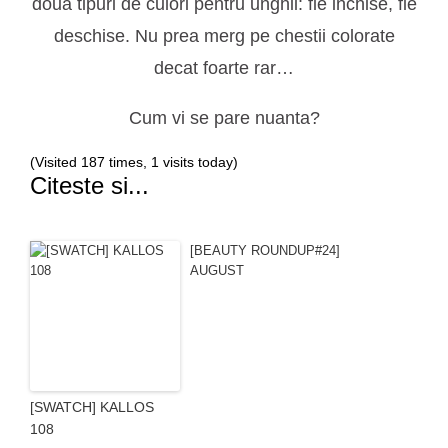
doua tipuri de culori pentru unghii: fie inchise, fie
deschise. Nu prea merg pe chestii colorate
decat foarte rar…
Cum vi se pare nuanta?
(Visited 187 times, 1 visits today)
Citeste si...
[BEAUTY ROUNDUP#24]
AUGUST
[SWATCH] KALLOS
108