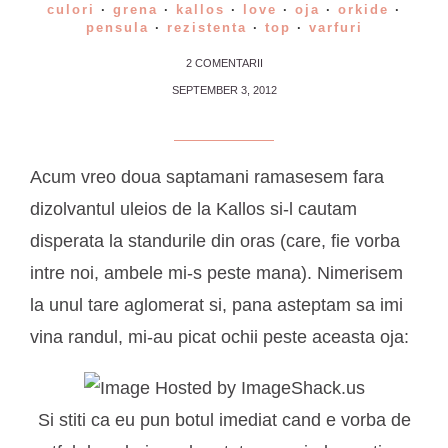
culori
·
grena
·
kallos
·
love
·
oja
·
orkide
·
pensula
·
rezistenta
·
top
·
varfuri
2 COMENTARII
SEPTEMBER 3, 2012
Acum vreo doua saptamani ramasesem fara
dizolvantul uleios de la Kallos si-l cautam
disperata la standurile din oras (care, fie vorba
intre noi, ambele mi-s peste mana). Nimerisem
la unul tare aglomerat si, pana asteptam sa imi
vina randul, mi-au picat ochii peste aceasta oja:
Si stiti ca eu pun botul imediat cand e vorba de