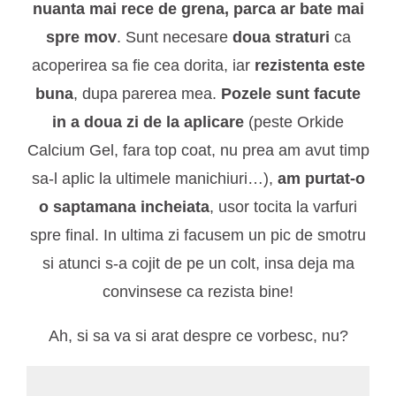
nuanta mai rece de grena, parca ar bate mai
spre mov
. Sunt necesare
doua straturi
ca
acoperirea sa fie cea dorita, iar
rezistenta este
buna
, dupa parerea mea.
Pozele sunt facute
in a doua zi de la aplicare
(peste Orkide
Calcium Gel, fara top coat, nu prea am avut timp
sa-l aplic la ultimele manichiuri…),
am purtat-o
o saptamana incheiata
, usor tocita la varfuri
spre final. In ultima zi facusem un pic de smotru
si atunci s-a cojit de pe un colt, insa deja ma
convinsese ca rezista bine!
Ah, si sa va si arat despre ce vorbesc, nu?