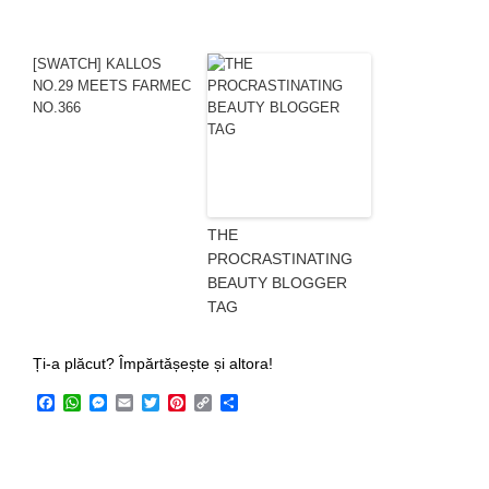
[SWATCH] KALLOS
NO.29 MEETS FARMEC
NO.366
THE
PROCRASTINATING
BEAUTY BLOGGER
TAG
Ți-a plăcut? Împărtășește și altora!
Facebook
WhatsApp
Messenger
Email
Twitter
Pinterest
Copy
Share
Link