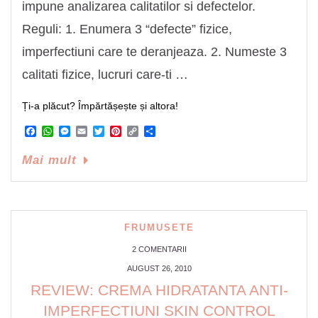
impune analizarea calitatilor si defectelor.
Reguli: 1. Enumera 3 “defecte” fizice,
imperfectiuni care te deranjeaza. 2. Numeste 3
calitati fizice, lucruri care-ti …
Ți-a plăcut? Împărtășește și altora!
Facebook
WhatsApp
Messenger
Email
Twitter
Pinterest
Copy
Share
Link
Mai mult
FRUMUSETE
2 COMENTARII
AUGUST 26, 2010
REVIEW: CREMA HIDRATANTA ANTI-
IMPERFECTIUNI SKIN CONTROL