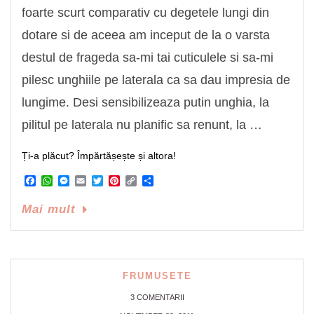
foarte scurt comparativ cu degetele lungi din
dotare si de aceea am inceput de la o varsta
destul de frageda sa-mi tai cuticulele si sa-mi
pilesc unghiile pe laterala ca sa dau impresia de
lungime. Desi sensibilizeaza putin unghia, la
pilitul pe laterala nu planific sa renunt, la …
Ți-a plăcut? Împărtășește și altora!
Facebook
WhatsApp
Messenger
Email
Twitter
Pinterest
Copy
Share
Link
Mai mult
FRUMUSETE
3 COMENTARII