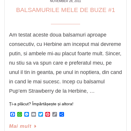
NOVEMBER 28, 2011
BALSAMURILE MELE DE BUZE #1
Am testat aceste doua balsamuri aproape
consecutiv, cu Herbine am inceput mai devreme
putin, si ambele mi-au placut foarte mult. Sincer,
nu stiu sa va spun care e preferatul meu, pe
unul il tin in geanta, pe unul in noptiera, din cand
in cand le mai sucesc. Incep cu balsamul
Pup’em Strawberry de la Herbine, …
Ți-a plăcut? Împărtășește și altora!
Facebook
WhatsApp
Messenger
Email
Twitter
Pinterest
Copy
Share
Link
Mai mult