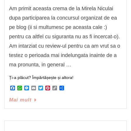
Am primit aceasta crema de la Mirela Niculai
dupa participarea la concursul organizat de ea
pe blog (ii si multumesc pe aceasta cale :)
pentru ca altfel cu siguranta nu as fi incercat-o).
Am intarziat cu review-ul pentru ca am vrut sa o
testez o perioada mai indelungata inainte de a
ma pronunta, in general …
Ți-a plăcut? Împărtășește și altora!
Facebook
WhatsApp
Messenger
Email
Twitter
Pinterest
Copy
Share
Link
Mai mult