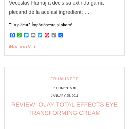
Veceslav Harnaj a decis sa extinda gama
plecand de la acelasi ingredient: …
Ți-a plăcut? Împărtășește și altora!
Facebook
WhatsApp
Messenger
Email
Twitter
Pinterest
Copy
Share
Link
Mai mult
FRUMUSETE
6 COMENTARII
JANUARY 25, 2011
REVIEW: OLAY TOTAL EFFECTS EYE
TRANSFORMING CREAM