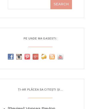
PE UNDE MA GASESTI:
ȚI-AR PLĂCEA SA CITEȘTI ȘI…
[Review] Vopsea Revlon