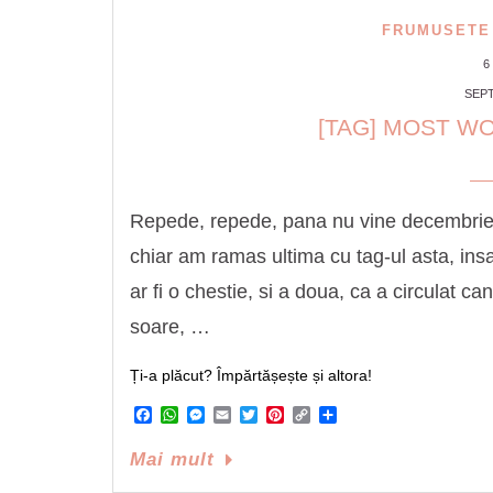
FRUMUSETE
6
SEPT
[TAG] MOST W
Repede, repede, pana nu vine decembrie s
chiar am ramas ultima cu tag-ul asta, insa
ar fi o chestie, si a doua, ca a circulat 
soare, …
Ți-a plăcut? Împărtășește și altora!
Facebook
WhatsApp
Messenger
Email
Twitter
Pinterest
Copy
Share
Link
Mai mult