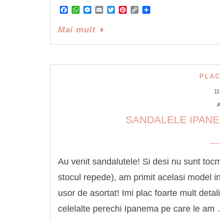
Facebook
WhatsApp
Messenger
Email
Twitter
Pinterest
Copy
Share
Link
Mai mult
PLAC
1
A
SANDALELE IPANE
Au venit sandalutele! Si desi nu sunt toc
stocul repede), am primit acelasi model in
usor de asortat! Imi plac foarte mult detali
celelalte perechi Ipanema pe care le am