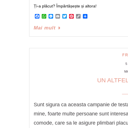
Ți-a plăcut? Împărtășește și altora!
Facebook
WhatsApp
Messenger
Email
Twitter
Pinterest
Copy
Share
Link
Mai mult
F
5
MA
UN ALTFEL
Sunt sigura ca aceasta campanie de testar
mine, foarte multe persoane sunt interesa
comode, care sa le asigure plimbari placu