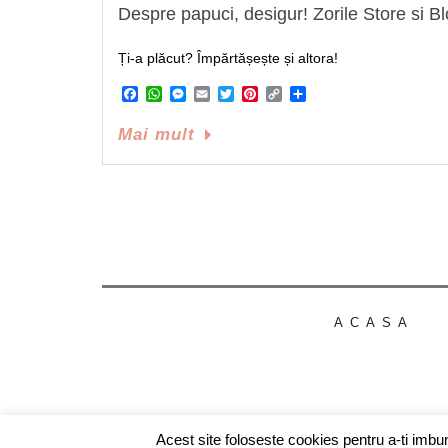
Despre papuci, desigur! Zorile Store si 
Ți-a plăcut? Împărtășește și altora!
Facebook
WhatsApp
Messenger
Email
Twitter
Pinterest
Copy
Share
Link
Mai mult
ACASA
Acest site foloseste cookies pentru a-ti imbu