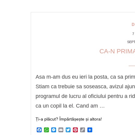
D
7
SEPT
CA-N PRIM
Asa m-am dus eu ieri la posta, ca sa prime
Stiam ca trebuie sa soseasca, avizul ajun
programul de lucru al oficiului pentru a r
ca un copil la el. Cand am …
Ți-a plăcut? Împărtășește și altora!
Facebook
WhatsApp
Messenger
Email
Twitter
Pinterest
Copy
Share
Link