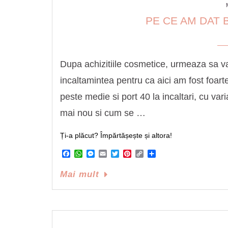
PE CE AM DAT B
Dupa achizitiile cosmetice, urmeaza sa va
incaltamintea pentru ca aici am fost foarte
peste medie si port 40 la incaltari, cu vari
mai nou si cum se …
Ți-a plăcut? Împărtășește și altora!
Facebook
WhatsApp
Messenger
Email
Twitter
Pinterest
Copy
Share
Link
Mai mult