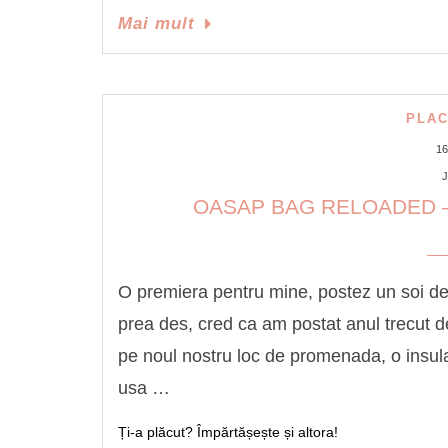
Mai mult
PLAC
1
J
OASAP BAG RELOADED –
O premiera pentru mine, postez un soi de
prea des, cred ca am postat anul trecut 
pe noul nostru loc de promenada, o insula
usa …
Ți-a plăcut? Împărtășește și altora!