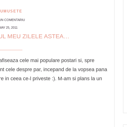
RUMUSETE
 UN COMENTARIU
MAY 25, 2011
UL MEU ZILELE ASTEA…
afiseaza cele mai populare postari si, spre
unt cele despre par, incepand de la vopsea pana
re in ceea ce-l priveste :). M-am si plans la un