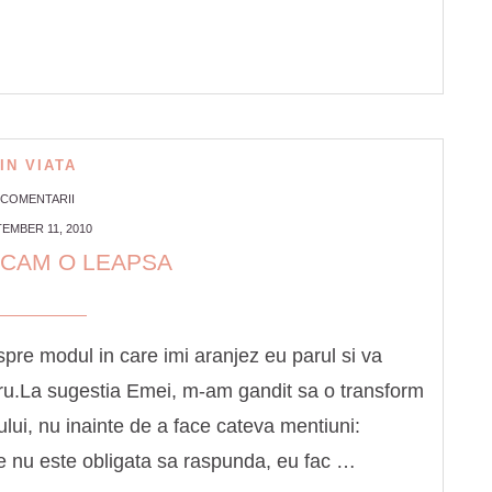
IN VIATA
 COMENTARII
EMBER 11, 2010
RCAM O LEAPSA
re modul in care imi aranjez eu parul si va
tru.La sugestia Emei, m-am gandit sa o transform
ului, nu inainte de a face cateva mentiuni:
ne nu este obligata sa raspunda, eu fac …