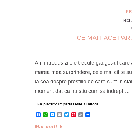
F
NICI
CE MAI FACE PAR
Am introdus zilele trecute gadget-ul care 
marea mea surprindere, cele mai citite s
la cea despre prostiile de care sunt in sta
moment dat ca nu stiu cum sa indrept …
Ți-a plăcut? Împărtășește și altora!
Facebook
WhatsApp
Messenger
Email
Twitter
Pinterest
Copy
Share
Link
Mai mult