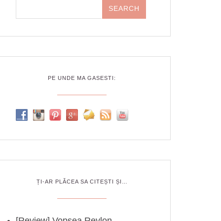
PE UNDE MA GASESTI:
ȚI-AR PLĂCEA SA CITEȘTI ȘI…
[Review] Vopsea Revlon