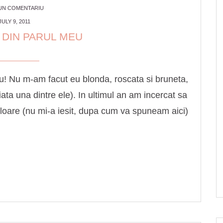
 UN COMENTARIU
JULY 9, 2011
 DIN PARUL MEU
meu! Nu m-am facut eu blonda, roscata si bruneta,
(iata una dintre ele). In ultimul an am incercat sa
uloare (nu mi-a iesit, dupa cum va spuneam aici)