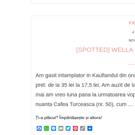
F
4
NOV
[SPOTTED] WELLA 
Am gasit intamplator in Kauflandul din o
pret: de la 35 lei la 17,5 lei. Am auzit de
mai am vreo luna pana la urmatoarea vops
nuanta Cafea Turceasca (nr. 50), cum …
Ți-a plăcut? Împărtășește și altora!
Facebook
WhatsApp
Messenger
Email
Twitter
Pinterest
Copy
Share
Link