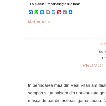
Ți-a plăcut? Împărtășește și altora!
Facebook
WhatsApp
Messenger
Email
Twitter
Pinterest
Copy
Share
Link
Mai mult
F
NICI
SEP
PROMOTII
In perindarea mea din Real Vitan am desc
sampon si un balsam din nou-lansata ga
masca de par din aceeasi gama cadou. Nu 