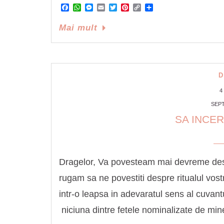
Facebook
WhatsApp
Messenger
Email
Twitter
Pinterest
Copy
Share
Link
Mai mult
D
4
SEPT
SA INCE
Dragelor, Va povesteam mai devreme desp
rugam sa ne povestiti despre ritualul vos
intr-o leapsa in adevaratul sens al cuvant
niciuna dintre fetele nominalizate de mi