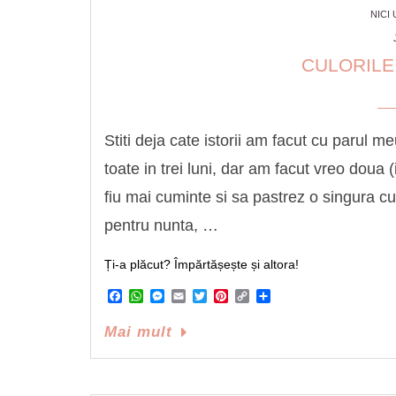
NICI
CULORILE
Stiti deja cate istorii am facut cu parul 
toate in trei luni, dar am facut vreo doua 
fiu mai cuminte si sa pastrez o singura c
pentru nunta, …
Ți-a plăcut? Împărtășește și altora!
Facebook
WhatsApp
Messenger
Email
Twitter
Pinterest
Copy
Share
Link
Mai mult