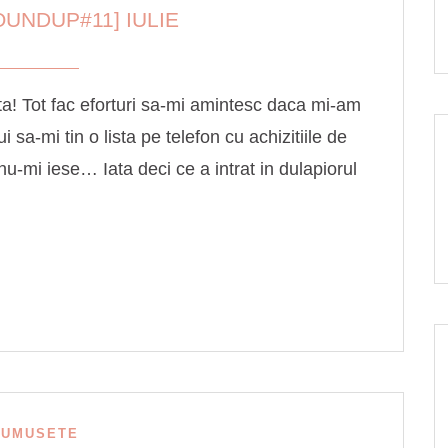
UNDUP#11] IULIE
ta! Tot fac eforturi sa-mi amintesc daca mi-am
 sa-mi tin o lista pe telefon cu achizitiile de
u-mi iese… Iata deci ce a intrat in dulapiorul
RUMUSETE