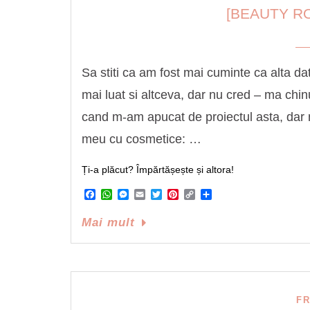
[BEAUTY RO
Sa stiti ca am fost mai cuminte ca alta da
mai luat si altceva, dar nu cred – ma chinui
cand m-am apucat de proiectul asta, dar n
meu cu cosmetice: …
Ți-a plăcut? Împărtășește și altora!
Facebook
WhatsApp
Messenger
Email
Twitter
Pinterest
Copy
Share
Link
Mai mult
F