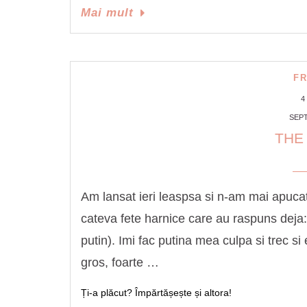
Mai mult
F
4
SEPT
THE
Am lansat ieri leaspsa si n-am mai apucat
cateva fete harnice care au raspuns deja:
putin). Imi fac putina mea culpa si trec si 
gros, foarte …
Ți-a plăcut? Împărtășește și altora!