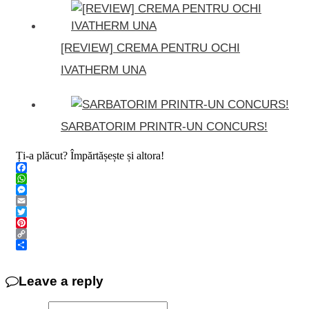
[REVIEW] CREMA PENTRU OCHI
IVATHERM UNA
SARBATORIM PRINTR-UN CONCURS!
Ți-a plăcut? Împărtășește și altora!
Facebook
WhatsApp
Messenger
Email
Twitter
Pinterest
Copy
Link
Share
Leave a reply