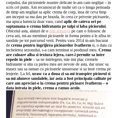
corpului, dar piciorutele noastre delicate le-am cam neglijat – in
scris cel putin. Am recunoscut de multe ori ca o lunga perioada
de timp am neglijat sa aplic crema de corp, insa de ceva timp
am inceput sa ma dau pe brazda. In ceea ce priveste picioarele,
ma apuca harnicia doar vara, cand
aplic de cateva ori pe
saptamana o crema hidratanta pe talpi si laba piciorului
.
Obiceiul asta, alaturi de o
pila abraziva
pe care o folosesc de
ceva ani, mi-au mentinut picioarele in forma pentru a le afisa in
sandale pe tot parcursul verii.
Pentru vara 2014 m-am bucurat
de
crema pentru ingrijirea picioarelor Ivatherm
si, o data cu
incheierea sezonului, s-a cam terminat si produsul meu.
Crema
are culoare alba si textura lejera, care-i permite sa intre
repede in piele
– sa ne intelegem, mie imi plac cremele
hidratante si stiu ca pielea mea are nevoie de asta, dar urasc sa
masez sau sa raman cu picioarele unsuroase si sa insir crema pe
lenjerie. La fel,
urasc ca a doua zi sa-mi transpire piciorul si
sa-mi alunece sandalele, iar asta a fost principala calitate pe
care am apreciat-o la crema pentru picioare Ivatherm – o
data intrata in piele, crema a ramas acolo
.