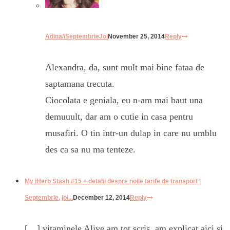
Adina//SeptembrieJoi
November 25, 2014
Reply
Alexandra, da, sunt mult mai bine fataa de
saptamana trecuta.
Ciocolata e geniala, eu n-am mai baut una
demuuult, dar am o cutie in casa pentru
musafiri. O tin intr-un dulap in care nu umblu
des ca sa nu ma tenteze.
My iHerb Stash #15 + detalii despre noile tarife de transport |
Septembrie, joi...
December 12, 2014
Reply
[…] vitaminele Alive am tot scris, am explicat aici si