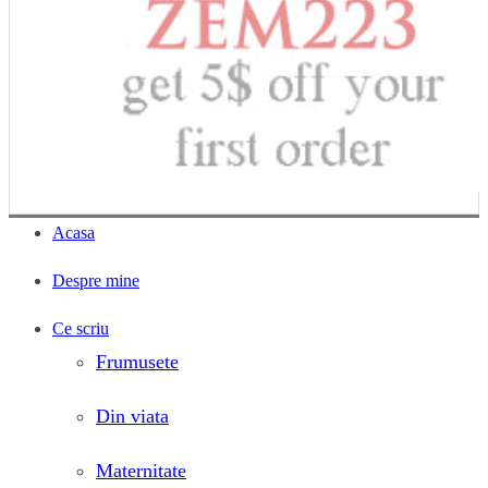
Acasa
Despre mine
Ce scriu
Frumusete
Din viata
Maternitate