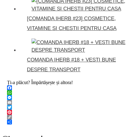
[COMANDA IHERB #23] COSMETICE,
VITAMINE SI CHESTII PENTRU CASA
COMANDA IHERB #18 + VESTI BUNE
DESPRE TRANSPORT
Ți-a plăcut? Împărtășește și altora!
Facebook
WhatsApp
Messenger
Email
Twitter
Pinterest
Copy
Link
Share