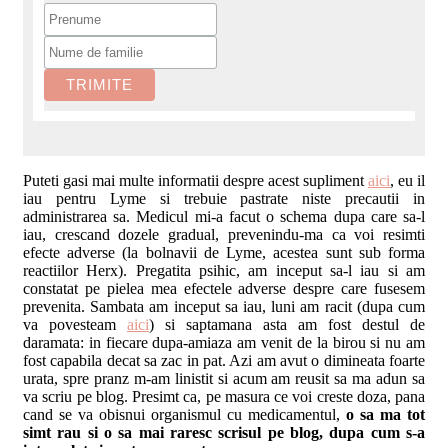
Puteti gasi mai multe informatii despre acest supliment
aici
, eu il
iau pentru Lyme si trebuie pastrate niste precautii in
administrarea sa. Medicul mi-a facut o schema dupa care sa-l
iau, crescand dozele gradual, prevenindu-ma ca voi resimti
efecte adverse (la bolnavii de Lyme, acestea sunt sub forma
reactiilor Herx). Pregatita psihic, am inceput sa-l iau si am
constatat pe pielea mea efectele adverse despre care fusesem
prevenita. Sambata am inceput sa iau, luni am racit (dupa cum
va povesteam
aici
) si saptamana asta am fost destul de
daramata: in fiecare dupa-amiaza am venit de la birou si nu am
fost capabila decat sa zac in pat. Azi am avut o dimineata foarte
urata, spre pranz m-am linistit si acum am reusit sa ma adun sa
va scriu pe blog. Presimt ca, pe masura ce voi creste doza, pana
cand se va obisnui organismul cu medicamentul,
o sa ma tot
simt rau si o sa mai raresc scrisul pe blog, dupa cum s-a