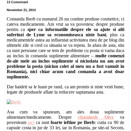
13 Comentarii
November 21, 2014
Comanda Iherb cu numarul 26 nu contine produse cosmetice, ci
cateva medicamente. Am vrut sa va povestesc despre produse
pentru ca
sper ca informatiile despre ele sa ajute si alti
suferinzi de Lyme sa economiseasca niste bani
, plus ca
medicamentele astea au influentat activitatea mea de pe blog din
ultimele zile si cred ca situatia se va repeta. In afara de asta, stiu
ca sunt persoane care se tem de probleme cu posta si vama daca
au inclus in comanda suplimente alimentare –
multe comenzi
de-ale mele au inclus suplimente si niciodata nu am avut
probleme la posta (niciun colet al meu nu a fost vamuit in
Romania), nici chiar acum cand comanda a avut doar
suplimente.
Dar haideti sa le luam pe rand, ca am promis si niste vesti bune,
legate de produsele aflate la reducere saptamana asta.
Asa cum va spuneam, am ales doua suplimente
alimentare/medicamente. Despre
vitaminele Alive
va
povesteam
aici
ca sunt
foarte ieftine pe Iherb
: cutia cu 90 de
capsule costa in jur de 33 lei, iar in Romania, pe site-ul Secom,