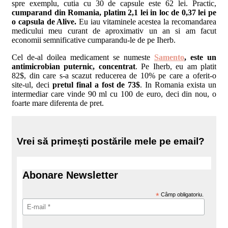
spre exemplu, cutia cu 30 de capsule este 62 lei. Practic,
cumparand din Romania, platim 2,1 lei in loc de 0,37 lei pe
o capsula de Alive.
Eu iau vitaminele acestea la recomandarea
medicului meu curant de aproximativ un an si am facut
economii semnificative cumparandu-le de pe Iherb.
Cel de-al doilea medicament se numeste
Samento
, este un
antimicrobian puternic, concentrat
. Pe Iherb, eu am platit
82$, din care s-a scazut reducerea de 10% pe care a oferit-o
site-ul, deci
pretul final a fost de 73$
. In Romania exista un
intermediar care vinde 90 ml cu 100 de euro, deci din nou, o
foarte mare diferenta de pret.
Vrei să primești postările mele pe email?
Abonare Newsletter
*
Câmp obligatoriu.