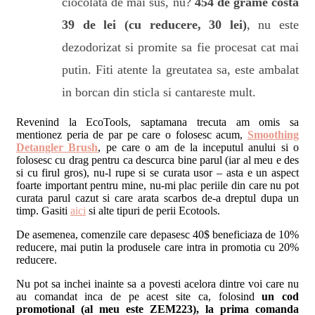
ciocolata de mai sus, nu?
454 de grame costa
39 de lei (cu reducere, 30 lei)
, nu este
dezodorizat si promite sa fie procesat cat mai
putin. Fiti atente la greutatea sa, este ambalat
in borcan din sticla si cantareste mult.
Revenind la EcoTools, saptamana trecuta am omis sa
mentionez peria de par pe care o folosesc acum,
Smoothing
Detangler Brush
, pe care o am de la inceputul anului si o
folosesc cu drag pentru ca descurca bine parul (iar al meu e des
si cu firul gros), nu-l rupe si se curata usor – asta e un aspect
foarte important pentru mine, nu-mi plac periile din care nu pot
curata parul cazut si care arata scarbos de-a dreptul dupa un
timp. Gasiti
aici
si alte tipuri de perii Ecotools.
De asemenea, comenzile care depasesc 40$ beneficiaza de 10%
reducere, mai putin la produsele care intra in promotia cu 20%
reducere.
Nu pot sa inchei inainte sa a povesti acelora dintre voi care nu
au comandat inca de pe acest site ca, folosind
un cod
promotional (al meu este ZEM223), la prima comanda