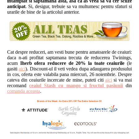
intamplat si saptamana asta, asa ca as vrea sa va cer scuze
anticipat
. Si, desigur, trebuie sa va multumesc pentru sfaturi si
urarile de bine de la articolul anterior.
Cat despre reduceri, am vesti bune pentru amatoarele de ceaiuri:
daca n-ati profitat saptamana trecuta de reducerea Twinings,
acum
Iherb ofera reducere de 20% la toate ceaiurile
(le
gasiti
aici
). Discount-ul il veti vedea dupa adaugarea produsului
in cos, oferta este valabila pana miercuri, 26 noiembrie. Despre
cateva din ceaiurile incercate de mine, puteti citi
aici
si va mai
recomand
ceaiul Stash cu mango si fructul pasiunii
din
comanda aceasta
.