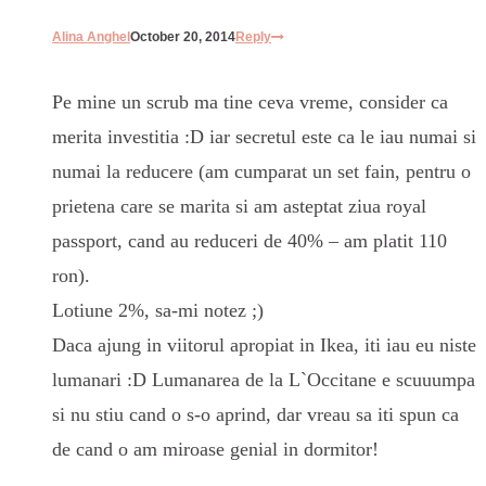
Alina Anghel
October 20, 2014
Reply
Pe mine un scrub ma tine ceva vreme, consider ca
merita investitia :D iar secretul este ca le iau numai si
numai la reducere (am cumparat un set fain, pentru o
prietena care se marita si am asteptat ziua royal
passport, cand au reduceri de 40% – am platit 110
ron).
Lotiune 2%, sa-mi notez ;)
Daca ajung in viitorul apropiat in Ikea, iti iau eu niste
lumanari :D Lumanarea de la L`Occitane e scuuumpa
si nu stiu cand o s-o aprind, dar vreau sa iti spun ca
de cand o am miroase genial in dormitor!