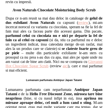
revin cu impresii.
Avon Naturals Chocolate Moisturising Body Scrub
Dupa ce n-am reusit sa mai dau deloc in cataloage de
gelul de
dus exfoliant Avon Naturals
cu capsuni (
review
), mi-am
incercat norocul cu varianta cu ciocolata, speram sa fie la fel de
fain mai ales ca faceau parte din aceeasi gama. Din pacate,
parfumul celui cu ciocolata nu e nici pe departe la fel de
fain ca al celui cu capsuni
(si da, stiu ca parfumul nu e deloc
un ingredient indicat, insa cateodata merge de-un rasfat, mai
ales la un produs care se clateste) si
se clateste foarte greu de
pe piele
– multe din particulele exfoliante le-am sters cu
prosopul ca nu prea s-au dus cu apa, mai ales pe spate unde nu
am vazut cat de bine am clatit. Nici nu se compara cu
Giovanni
Hot Chocolate Sugar Scrub
(review
aici
), care e mai parfumat
si mai eficient.
Lumanare parfumata Ambipur Japan Tatami
Lumanarea parfumata cam neparfumata
Ambipur Japan
Tatami
e de la
Hello Free Discount Zone, mirosea tare bine
neaprinsa
(bine, si cu nasul infipt in ea), insa
aprinsa nu
miroase aproape deloc, cel mult a fum cand o sting
. M-am
orientat prost, erau mai multe variante care ma tentau, dar se