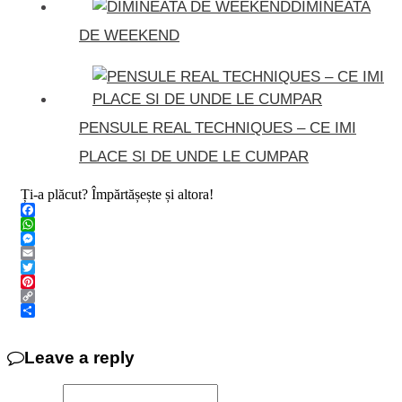
DIMINEATA
DE WEEKEND
PENSULE REAL TECHNIQUES – CE IMI
PLACE SI DE UNDE LE CUMPAR
Ți-a plăcut? Împărtășește și altora!
Facebook
WhatsApp
Messenger
Email
Twitter
Pinterest
Copy
Link
Share
Leave a reply