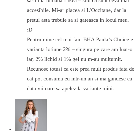
sa-mi ia lumanari Ikea – stiu ca sunt ceva mai
accesibile. Mi-ar placea si L’Occitane, dar la
pretul asta trebuie sa si gateasca in locul meu.
:D
Pentru mine cel mai fain BHA Paula’s Choice e
varianta lotiune 2% – singura pe care am luat-o
iar, 2% lichid si 1% gel nu m-au multumit.
Recunosc totusi ca este prea mult produs fata de
cat pot consuma eu intr-un an si ma gandesc ca
data viitoare sa apelez la variante mini.