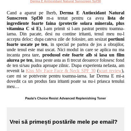
Derma E Antioxidant Natural Sunscreen Spf30
Cand a aparut pe Iherb,
Derma E Antioxidant Natural
Sunscreen Spf30
m-a tentat pentru ca avea
lista de
ingrediente foarte faina (protectie solara minerala, plus
vitamina C si E)
, l-am primit si l-am pastrat pentru toamna-
iarna. Din pacate, desi nu contine iritanti, tenul meu nu-l
accepta deloc: dupa cateva zile de folosire, am sesizat
portiuni
foarte uscate pe ten
, in special pe partea de jos a obrajilor,
unde tenul este mai uscat. Nici modul in care se aplica nu ma
incanta prea tare,
produsul este foarte alb si lasa un film
aiurea pe ten
, insa peste asta as fi trecut deoarece folosesc fond
de ten si/sau pudra aproape zilnic. Dupa experienta nefasta, am
revenit la
Kiss My Face Face & Neck SPF 30
(
scurt review
),
care mi se potriveste pentru toamna-iarna. Iar Derma E mi-a
dovedit ca un produs fara iritanti poate sa nu-i priasca tenului
meu…
Paula’s Choice Resist Advanced Replenishing Toner
Vrei să primești postările mele pe email?