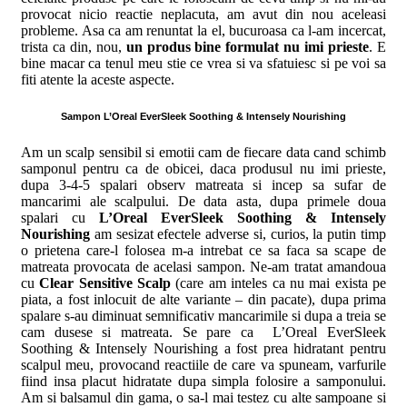
provocat nicio reactie neplacuta, am avut din nou aceleasi
probleme. Asa ca am renuntat la el, bucuroasa ca l-am incercat,
trista ca din, nou,
un produs bine formulat nu imi prieste
. E
bine macar ca tenul meu stie ce vrea si va sfatuiesc si pe voi sa
fiti atente la aceste aspecte.
Sampon L’Oreal EverSleek Soothing & Intensely Nourishing
Am un scalp sensibil si emotii cam de fiecare data cand schimb
samponul pentru ca de obicei, daca produsul nu imi prieste,
dupa 3-4-5 spalari observ matreata si incep sa sufar de
mancarimi ale scalpului. De data asta, dupa primele doua
spalari cu
L’Oreal EverSleek Soothing & Intensely
Nourishing
am sesizat efectele adverse si, curios, la putin timp
o prietena care-l folosea m-a intrebat ce sa faca sa scape de
matreata provocata de acelasi sampon. Ne-am tratat amandoua
cu
Clear Sensitive Scalp
(care am inteles ca nu mai exista pe
piata, a fost inlocuit de alte variante – din pacate), dupa prima
spalare s-au diminuat semnificativ mancarimile si dupa a treia se
cam dusese si matreata. Se pare ca L’Oreal EverSleek
Soothing & Intensely Nourishing a fost prea hidratant pentru
scalpul meu, provocand reactiile de care va spuneam, varfurile
fiind insa placut hidratate dupa simpla folosire a samponului.
Am si balsamul din gama, o sa-l mai testez cu alte sampoane si