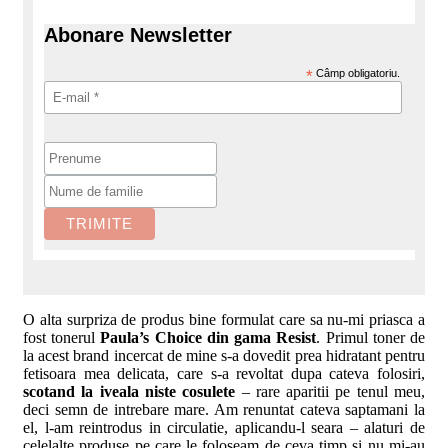
Abonare Newsletter
*
Câmp obligatoriu.
O alta surpriza de produs bine formulat care sa nu-mi priasca a
fost tonerul
Paula’s Choice din gama Resist
. Primul toner de
la acest brand incercat de mine s-a dovedit prea hidratant pentru
fetisoara mea delicata, care s-a revoltat dupa cateva folosiri,
scotand la iveala niste cosulete
– rare aparitii pe tenul meu,
deci semn de intrebare mare. Am renuntat cateva saptamani la
el, l-am reintrodus in circulatie, aplicandu-l seara – alaturi de
celelalte produse pe care le foloseam de ceva timp si nu mi-au