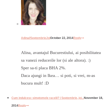
Adina//SeptembrieJoi
October 22, 2014
Reply
Alina, avantajul Bucurestiului, ai posibilitatea
sa vanezi reducerile lor (si ale altora). :)
Sper sa-ti placa BHA 2%.
Daca ajungi in Ikea… si poti, si vrei, m-as
bucura mult! :D
Cum indulcesc simptomele racelii? | Septembrie, joi...
November 18,
2014
Reply