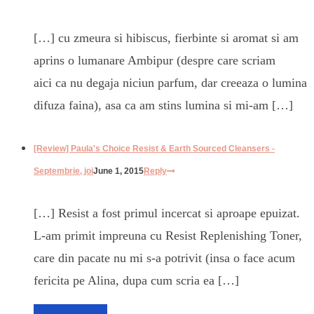
[…] cu zmeura si hibiscus, fierbinte si aromat si am
aprins o lumanare Ambipur (despre care scriam
aici ca nu degaja niciun parfum, dar creeaza o lumina
difuza faina), asa ca am stins lumina si mi-am […]
[Review] Paula's Choice Resist & Earth Sourced Cleansers -
Septembrie, joi
June 1, 2015
Reply
[…] Resist a fost primul incercat si aproape epuizat.
L-am primit impreuna cu Resist Replenishing Toner,
care din pacate nu mi s-a potrivit (insa o face acum
fericita pe Alina, dupa cum scria ea […]