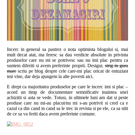
Incerc in general sa pastrez o nota optimista blogului si, mai
mult decat atat, ma feresc sa dau verdicte absolute in privinta
produselor care nu mi se potrivesc sau nu imi plac pentru ca
suntem diferiti si avem preferinte proprii. Desigur,
strig in gura
mare
scriu pe blog despre cele care-mi plac oricat de entuziast
imi vine, dar deja ajungem la alte povesti aici.
E drept ca majoritatea produselor pe care le incerc imi si plac –
acord un timp de documentare semnificativ inaintea unei
achizitii si asta se vede. Totusi, in ultimele luni am dat si peste
produse care nu mi-au placut/nu mi s-au potrivit si cred ca e
cazul ca din cand in cand sa le trec in revista si pe ele, ca sa stiti
de ce sa va feriti daca avem preferinte comune.