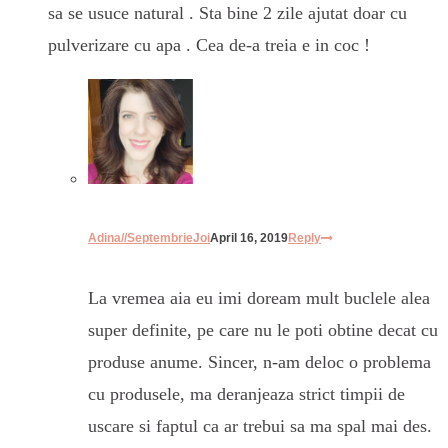
sa se usuce natural . Sta bine 2 zile ajutat doar cu
pulverizare cu apa . Cea de-a treia e in coc !
Adina//SeptembrieJoi
April 16, 2019
Reply
La vremea aia eu imi doream mult buclele alea
super definite, pe care nu le poti obtine decat cu
produse anume. Sincer, n-am deloc o problema
cu produsele, ma deranjeaza strict timpii de
uscare si faptul ca ar trebui sa ma spal mai des.