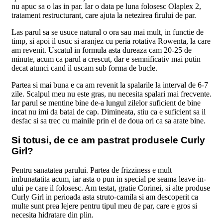
nu apuc sa o las in par. Iar o data pe luna folosesc Olaplex 2,
tratament restructurant, care ajuta la netezirea firului de par.
Las parul sa se usuce natural o ora sau mai mult, in functie de
timp, si apoi il usuc si aranjez cu peria rotativa Rowenta, la care
am revenit. Uscatul in formula asta dureaza cam 20-25 de
minute, acum ca parul a crescut, dar e semnificativ mai putin
decat atunci cand il uscam sub forma de bucle.
Partea si mai buna e ca am revenit la spalarile la interval de 6-7
zile. Scalpul meu nu este gras, nu necesita spalari mai frecvente.
Iar parul se mentine bine de-a lungul zilelor suficient de bine
incat nu imi da batai de cap. Dimineata, stiu ca e suficient sa il
desfac si sa trec cu mainile prin el de doua ori ca sa arate bine.
Si totusi, de ce am pastrat produsele Curly
Girl?
Pentru sanatatea parului. Partea de frizziness e mult
imbunatatita acum, iar asta o pun in special pe seama leave-in-
ului pe care il folosesc. Am testat, gratie Corinei, si alte produse
Curly Girl in perioada asta struto-camila si am descoperit ca
multe sunt prea lejere pentru tipul meu de par, care e gros si
necesita hidratare din plin.