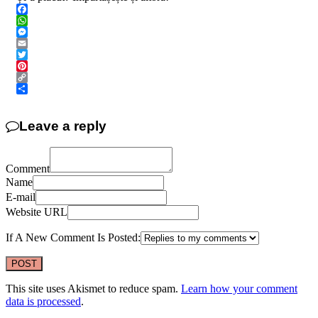
Facebook
WhatsApp
Messenger
Email
Twitter
Pinterest
Copy
Link
Share
Leave a reply
Comment
Name
E-mail
Website URL
If A New Comment Is Posted:
This site uses Akismet to reduce spam.
Learn how your comment
data is processed
.