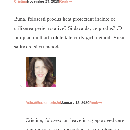
Cristina
November 29, 2019
Reply
Buna, folosesti produs heat protectant inainte de
utilizarea periei rotative? Si daca da, ce produs? :D
Imi plac mult articolele tale curly girl method. Vreau
sa incerc si eu metoda
Adina//SeptembrieJoi
January 12, 2020
Reply
Cristina, folosesc un leave in cg approved care
mie mi se pare că disciplinează și protejează