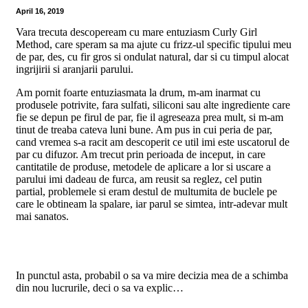
April 16, 2019
Vara trecuta descopeream cu mare entuziasm Curly Girl
Method, care speram sa ma ajute cu frizz-ul specific tipului meu
de par, des, cu fir gros si ondulat natural, dar si cu timpul alocat
ingrijirii si aranjarii parului.
Am pornit foarte entuziasmata la drum, m-am inarmat cu
produsele potrivite, fara sulfati, siliconi sau alte ingrediente care
fie se depun pe firul de par, fie il agreseaza prea mult, si m-am
tinut de treaba cateva luni bune. Am pus in cui peria de par,
cand vremea s-a racit am descoperit ce util imi este uscatorul de
par cu difuzor. Am trecut prin perioada de inceput, in care
cantitatile de produse, metodele de aplicare a lor si uscare a
parului imi dadeau de furca, am reusit sa reglez, cel putin
partial, problemele si eram destul de multumita de buclele pe
care le obtineam la spalare, iar parul se simtea, intr-adevar mult
mai sanatos.
In punctul asta, probabil o sa va mire decizia mea de a schimba
din nou lucrurile, deci o sa va explic…