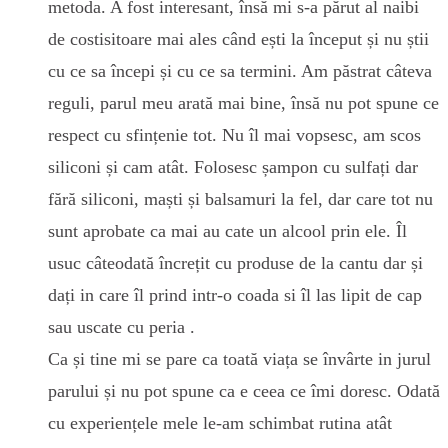
metoda. A fost interesant, însă mi s-a părut al naibi
de costisitoare mai ales când ești la început și nu știi
cu ce sa începi și cu ce sa termini. Am păstrat câteva
reguli, parul meu arată mai bine, însă nu pot spune ce
respect cu sfințenie tot. Nu îl mai vopsesc, am scos
siliconi și cam atât. Folosesc șampon cu sulfați dar
fără siliconi, maști și balsamuri la fel, dar care tot nu
sunt aprobate ca mai au cate un alcool prin ele. Îl
usuc câteodată încrețit cu produse de la cantu dar și
dați in care îl prind intr-o coada si îl las lipit de cap
sau uscate cu peria .
Ca și tine mi se pare ca toată viața se învârte in jurul
parului și nu pot spune ca e ceea ce îmi doresc. Odată
cu experiențele mele le-am schimbat rutina atât