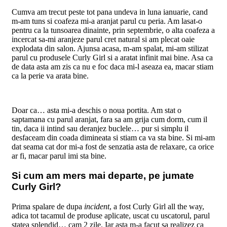
Cumva am trecut peste tot pana undeva in luna ianuarie, cand
m-am tuns si coafeza mi-a aranjat parul cu peria. Am lasat-o
pentru ca la tunsoarea dinainte, prin septembrie, o alta coafeza a
incercat sa-mi aranjeze parul cret natural si am plecat oaie
explodata din salon. Ajunsa acasa, m-am spalat, mi-am stilizat
parul cu produsele Curly Girl si a aratat infinit mai bine. Asa ca
de data asta am zis ca nu e foc daca mi-l aseaza ea, macar stiam
ca la perie va arata bine.
Doar ca… asta mi-a deschis o noua portita. Am stat o
saptamana cu parul aranjat, fara sa am grija cum dorm, cum il
tin, daca ii intind sau deranjez buclele… pur si simplu il
desfaceam din coada dimineata si stiam ca va sta bine. Si mi-am
dat seama cat dor mi-a fost de senzatia asta de relaxare, ca orice
ar fi, macar parul imi sta bine.
Si cum am mers mai departe, pe jumate
Curly Girl?
Prima spalare de dupa
incident
, a fost Curly Girl all the way,
adica tot tacamul de produse aplicate, uscat cu uscatorul, parul
statea splendid… cam 2 zile. Iar asta m-a facut sa realizez ca