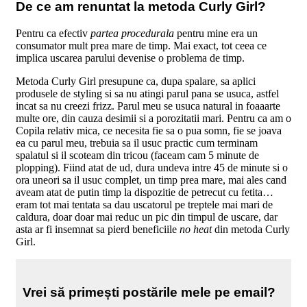
De ce am renuntat la metoda Curly Girl?
Pentru ca efectiv
partea procedurala
pentru mine era un
consumator mult prea mare de timp. Mai exact, tot ceea ce
implica uscarea parului devenise o problema de timp.
Metoda Curly Girl presupune ca, dupa spalare, sa aplici
produsele de styling si sa nu atingi parul pana se usuca, astfel
incat sa nu creezi frizz. Parul meu se usuca natural in foaaarte
multe ore, din cauza desimii si a porozitatii mari. Pentru ca am o
Copila relativ mica, ce necesita fie sa o pua somn, fie se joava
ea cu parul meu, trebuia sa il usuc practic cum terminam
spalatul si il scoteam din tricou (faceam cam 5 minute de
plopping). Fiind atat de ud, dura undeva intre 45 de minute si o
ora uneori sa il usuc complet, un timp prea mare, mai ales cand
aveam atat de putin timp la dispozitie de petrecut cu fetita…
eram tot mai tentata sa dau uscatorul pe treptele mai mari de
caldura, doar doar mai reduc un pic din timpul de uscare, dar
asta ar fi insemnat sa pierd beneficiile
no heat
din metoda Curly
Girl.
Vrei să primești postările mele pe email?