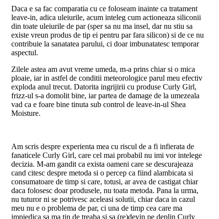
Daca e sa fac comparatia cu ce foloseam inainte ca tratament
leave-in, adica uleiurile, acum inteleg cum actioneaza siliconii
din toate uleiurile de par (sper sa nu ma insel, dar nu stiu sa
existe vreun produs de tip ei pentru par fara silicon) si de ce nu
contribuie la sanatatea parului, ci doar imbunatatesc temporar
aspectul.
Zilele astea am avut vreme umeda, m-a prins chiar si o mica
ploaie, iar in astfel de conditii meteorologice parul meu efectiv
exploda anul trecut. Datorita ingrijirii cu produse Curly Girl,
frizz-ul s-a domolit bine, iar partea de damage de la umezeala
vad ca e foare bine tinuta sub control de leave-in-ul Shea
Moisture.
Am scris despre experienta mea cu riscul de a fi infierata de
fanaticele Curly Girl, care cel mai probabil nu imi vor intelege
decizia. M-am gandit ca exista oameni care se descurajeaza
cand citesc despre metoda si o percep ca fiind alambicata si
consumatoare de timp si care, totusi, ar avea de castigat chiar
daca folosesc doar produsele, nu toata metoda. Pana la urma,
nu tuturor ni se potrivesc aceleasi solutii, chiar daca in cazul
meu nu e o problema de par, ci una de timp cea care ma
impiedica sa ma tin de treaba si sa (re)devin pe deplin Curly