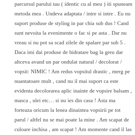
parcursul parului tau ( identic cu al meu ) iti spuneam
metoda mea . Undeva adaptata / intre si intre . Eu nu
suport produse de styling in par chia sub dus ! Cand
sunt nevoita la evenimente o fac si pe asta . Dar nu
vreau si nu pot sa scad zilele de spalare par sub 5 .
Daca imi dai produse de hidratare bag la greu dar
altceva avand un par ondulat natural / decolorat /
vopsit: NIMIC ! Am redus vopsitul drastic , merg pe
nuantatoare mult , cand nu il mai suport ca este
evidenta decolorarea aplic inainte de vopsire balsam ,
masca , ulei etc… si nu ies din casa ! Asta ma
forteaza oricum la lenea dinaintea vopsirii pe tot
parul / altfel nu se mai poate la mine . Am scapat de
culoare inchisa , am scapat ! Am momente cand il las