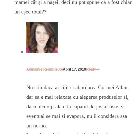
mamei cât și a nașei, deci nu pot spune ca a fost chiar
un eșec total??
Adina//SeptembrieJoi
April 17, 2019
Reply
Nu stiu daca ai citit si abordarea Corinei Allan,
dar ea e mai relaxata cu alegerea produselor si,
daca alcooljl ala e la capatul de jos al listei si
eventual se mai si evapora, nu il considera asa
un no-no.