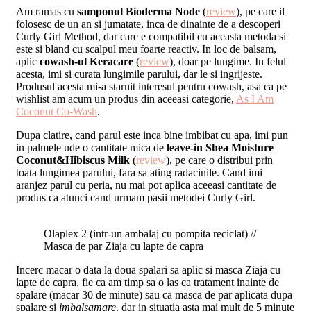
Am ramas cu
samponul Bioderma Node
(
review
), pe care il
folosesc de un an si jumatate, inca de dinainte de a descoperi
Curly Girl Method, dar care e compatibil cu aceasta metoda si
este si bland cu scalpul meu foarte reactiv. In loc de balsam,
aplic
cowash-ul Keracare
(
review
), doar pe lungime. In felul
acesta, imi si curata lungimile parului, dar le si ingrijeste.
Produsul acesta mi-a starnit interesul pentru cowash, asa ca pe
wishlist am acum un produs din aceeasi categorie,
As I Am
Coconut Co-Wash
.
Dupa clatire, cand parul este inca bine imbibat cu apa, imi pun
in palmele ude o cantitate mica de
leave-in Shea Moisture
Coconut&Hibiscus Milk
(
review
), pe care o distribui prin
toata lungimea parului, fara sa ating radacinile. Cand imi
aranjez parul cu peria, nu mai pot aplica aceeasi cantitate de
produs ca atunci cand urmam pasii metodei Curly Girl.
Olaplex 2 (intr-un ambalaj cu pompita reciclat) //
Masca de par Ziaja cu lapte de capra
Incerc macar o data la doua spalari sa aplic si masca Ziaja cu
lapte de capra, fie ca am timp sa o las ca tratament inainte de
spalare (macar 30 de minute) sau ca masca de par aplicata dupa
spalare si
imbalsamare,
dar in situatia asta mai mult de 5 minute