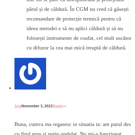
părul și de căldură. În CGM nu cred că găsești
recomandare de protecție termică pentru că
ideea metodei e să nu aplici căldură și să nu
folosești instrumente de coafat, cel mult uscător
cu difuzor la cea mai mică treaptă de căldură.
Ana
November 3, 2022
Reply
Buna, cumva ma regasesc in situatia ta: am parul des
cu firul gros si putin ondulat. Nu mi-a functionat