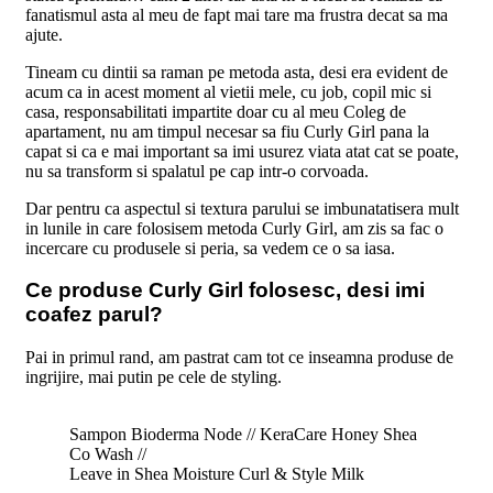
fanatismul asta al meu de fapt mai tare ma frustra decat sa ma
ajute.
Tineam cu dintii sa raman pe metoda asta, desi era evident de
acum ca in acest moment al vietii mele, cu job, copil mic si
casa, responsabilitati impartite doar cu al meu Coleg de
apartament, nu am timpul necesar sa fiu Curly Girl pana la
capat si ca e mai important sa imi usurez viata atat cat se poate,
nu sa transform si spalatul pe cap intr-o corvoada.
Dar pentru ca aspectul si textura parului se imbunatatisera mult
in lunile in care folosisem metoda Curly Girl, am zis sa fac o
incercare cu produsele si peria, sa vedem ce o sa iasa.
Ce produse Curly Girl folosesc, desi imi
coafez parul?
Pai in primul rand, am pastrat cam tot ce inseamna produse de
ingrijire, mai putin pe cele de styling.
Sampon Bioderma Node // KeraCare Honey Shea
Co Wash //
Leave in Shea Moisture Curl & Style Milk