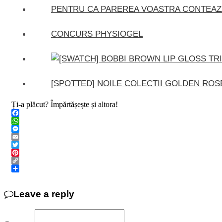
PENTRU CA PAREREA VOASTRA CONTEAZA
CONCURS PHYSIOGEL
[SPOTTED] NOILE COLECTII GOLDEN ROS
Ți-a plăcut? Împărtășește și altora!
Facebook
WhatsApp
Messenger
Email
Twitter
Pinterest
Copy
Link
Share
Leave a reply