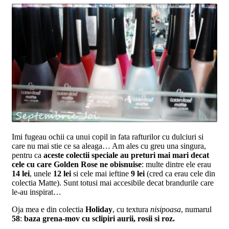
Imi fugeau ochii ca unui copil in fata rafturilor cu dulciuri si
care nu mai stie ce sa aleaga… Am ales cu greu una singura,
pentru ca
aceste colectii speciale au preturi mai mari decat
cele cu care Golden Rose ne obisnuise
: multe dintre ele erau
14 lei
, unele
12
lei
si cele mai ieftine
9 lei
(cred ca erau cele din
colectia Matte). Sunt totusi mai accesibile decat brandurile care
le-au inspirat…
Oja mea e din colectia
Holiday
, cu textura
nisipoasa
, numarul
58
:
baza grena-mov cu sclipiri aurii, rosii si roz.