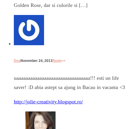
Golden Rose, dar si culorile si […]
Dea
November 24, 2013
Reply
uaaaaaaaaaaaaaaaaaaaaaaaaaaaaaaaa!!! esti un life
saver! :D abia astept sa ajung in Bacau in vacanta <3
http://jolie-creativity.blogspot.ro/