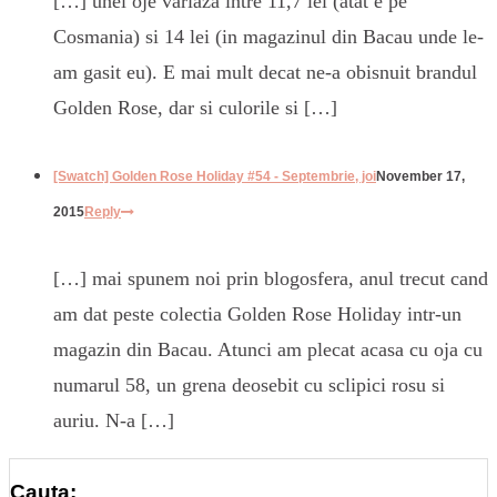
[…] unei oje variaza intre 11,7 lei (atat e pe
Cosmania) si 14 lei (in magazinul din Bacau unde le-
am gasit eu). E mai mult decat ne-a obisnuit brandul
Golden Rose, dar si culorile si […]
[Swatch] Golden Rose Holiday #54 - Septembrie, joi
November 17,
2015
Reply
[…] mai spunem noi prin blogosfera, anul trecut cand
am dat peste colectia Golden Rose Holiday intr-un
magazin din Bacau. Atunci am plecat acasa cu oja cu
numarul 58, un grena deosebit cu sclipici rosu si
auriu. N-a […]
Cauta: