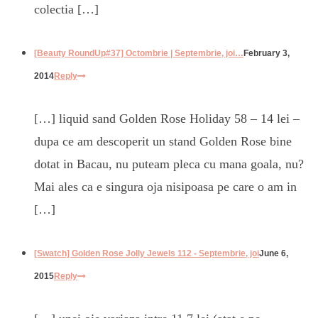
colectia […]
[Beauty RoundUp#37] Octombrie | Septembrie, joi…
February 3,
2014
Reply
[…] liquid sand Golden Rose Holiday 58 – 14 lei –
dupa ce am descoperit un stand Golden Rose bine
dotat in Bacau, nu puteam pleca cu mana goala, nu?
Mai ales ca e singura oja nisipoasa pe care o am in
[…]
[Swatch] Golden Rose Jolly Jewels 112 - Septembrie, joi
June 6,
2015
Reply