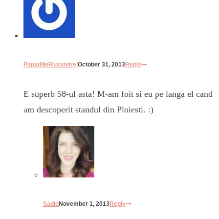
PapadiileRuxandrei
October 31, 2013
Reply
E superb 58-ul asta! M-am foit si eu pe langa el cand
am descoperit standul din Ploiesti. :)
Sadie
November 1, 2013
Reply