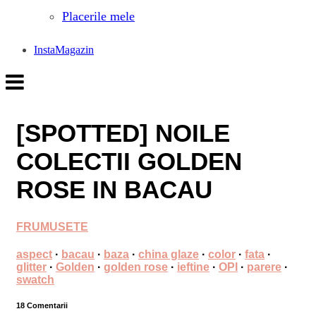
Placerile mele
InstaMagazin
[SPOTTED] NOILE
COLECTII GOLDEN
ROSE IN BACAU
FRUMUSETE
aspect
·
bacau
·
baza
·
china glaze
·
color
·
fata
·
glitter
·
Golden
·
golden rose
·
ieftine
·
OPI
·
parere
·
swatch
18 Comentarii