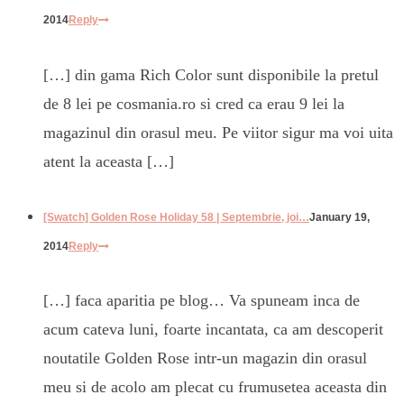
2014
Reply
[…] din gama Rich Color sunt disponibile la pretul
de 8 lei pe cosmania.ro si cred ca erau 9 lei la
magazinul din orasul meu. Pe viitor sigur ma voi uita
atent la aceasta […]
[Swatch] Golden Rose Holiday 58 | Septembrie, joi…
January 19,
2014
Reply
[…] faca aparitia pe blog… Va spuneam inca de
acum cateva luni, foarte incantata, ca am descoperit
noutatile Golden Rose intr-un magazin din orasul
meu si de acolo am plecat cu frumusetea aceasta din