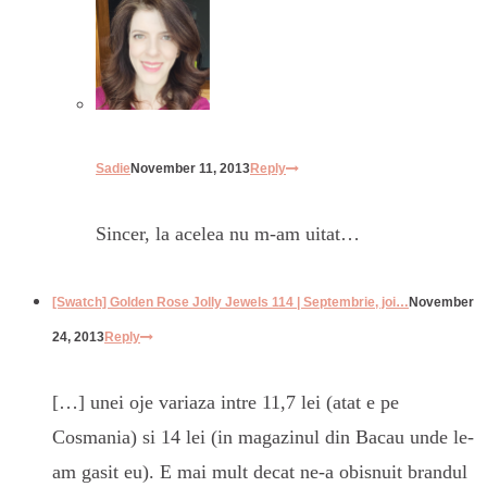
Sadie
November 11, 2013
Reply
Sincer, la acelea nu m-am uitat…
[Swatch] Golden Rose Jolly Jewels 114 | Septembrie, joi…
November
24, 2013
Reply
[…] unei oje variaza intre 11,7 lei (atat e pe
Cosmania) si 14 lei (in magazinul din Bacau unde le-
am gasit eu). E mai mult decat ne-a obisnuit brandul