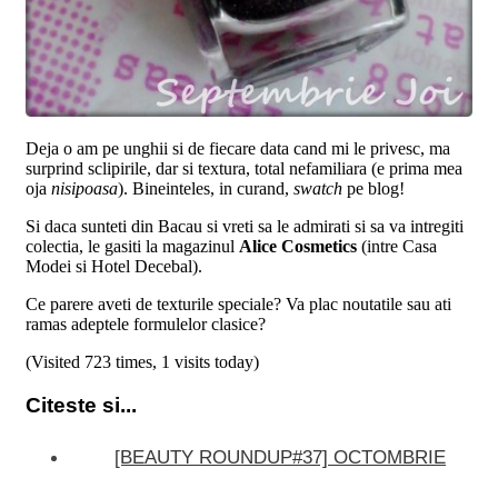
Deja o am pe unghii si de fiecare data cand mi le privesc, ma
surprind sclipirile, dar si textura, total nefamiliara (e prima mea
oja
nisipoasa
). Bineinteles, in curand,
swatch
pe blog!
Si daca sunteti din Bacau si vreti sa le admirati si sa va intregiti
colectia, le gasiti la magazinul
Alice Cosmetics
(intre Casa
Modei si Hotel Decebal).
Ce parere aveti de texturile speciale? Va plac noutatile sau ati
ramas adeptele formulelor clasice?
(Visited 723 times, 1 visits today)
Citeste si...
[BEAUTY ROUNDUP#37] OCTOMBRIE