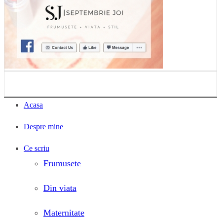
Acasa
Despre mine
Ce scriu
Frumusete
Din viata
Maternitate