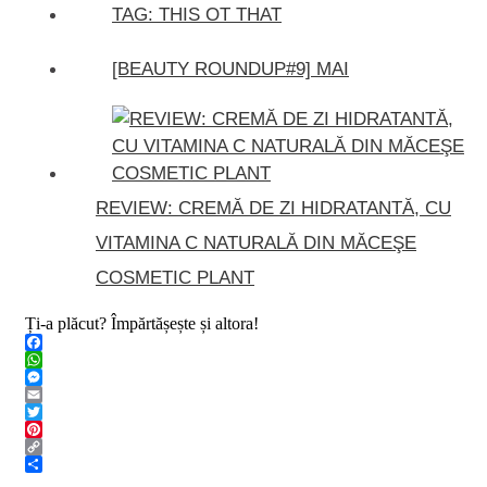
TAG: THIS OT THAT
[BEAUTY ROUNDUP#9] MAI
REVIEW: CREMĂ DE ZI HIDRATANTĂ, CU
VITAMINA C NATURALĂ DIN MĂCEŞE
COSMETIC PLANT
Ți-a plăcut? Împărtășește și altora!
Facebook
WhatsApp
Messenger
Email
Twitter
Pinterest
Copy
Link
Share