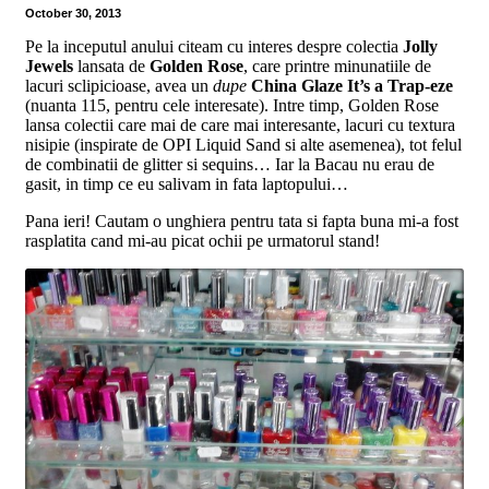
October 30, 2013
Pe la inceputul anului citeam cu interes despre colectia
Jolly
Jewels
lansata de
Golden Rose
, care printre minunatiile de
lacuri sclipicioase, avea un
dupe
China Glaze It’s a Trap-eze
(nuanta 115, pentru cele interesate). Intre timp, Golden Rose
lansa colectii care mai de care mai interesante, lacuri cu textura
nisipie (inspirate de OPI Liquid Sand si alte asemenea), tot felul
de combinatii de glitter si sequins… Iar la Bacau nu erau de
gasit, in timp ce eu salivam in fata laptopului…
Pana ieri! Cautam o unghiera pentru tata si fapta buna mi-a fost
rasplatita cand mi-au picat ochii pe urmatorul stand!