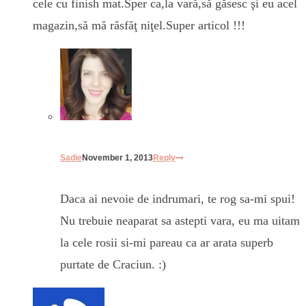
cele cu finish mat.Sper ca,la vară,să găsesc şi eu acel
magazin,să mă răsfăţ niţel.Super articol !!!
Sadie
November 1, 2013
Reply
Daca ai nevoie de indrumari, te rog sa-mi spui!
Nu trebuie neaparat sa astepti vara, eu ma uitam
la cele rosii si-mi pareau ca ar arata superb
purtate de Craciun. :)